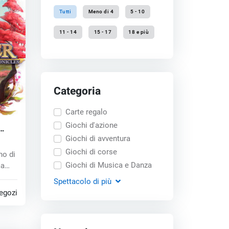
Tutti
Meno di 4
5 - 10
11 - 14
15 - 17
18 e più
Categoria
Carte regalo
Giochi d'azione
s
Giochi di avventura
Giochi di corse
no di
Giochi di Musica e Danza
ma
Spettacolo
di più
egozi