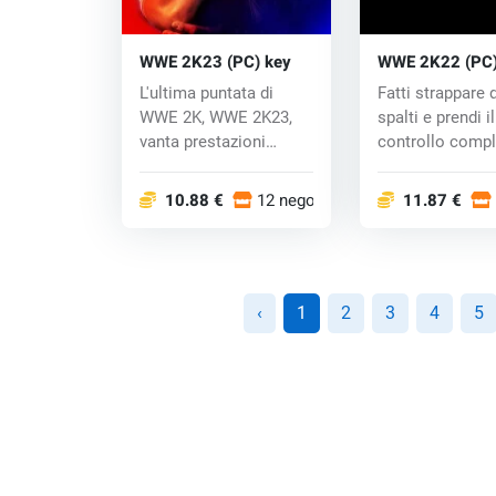
WWE 2K23 (PC) key
WWE 2K22 (PC)
L'ultima puntata di
Fatti strappare 
WWE 2K, WWE 2K23,
spalti e prendi il
vanta prestazioni
controllo compl
ancora migliori con...
mondo WWE....
10.88 €
12 negozi
11.87 €
‹
1
2
3
4
5