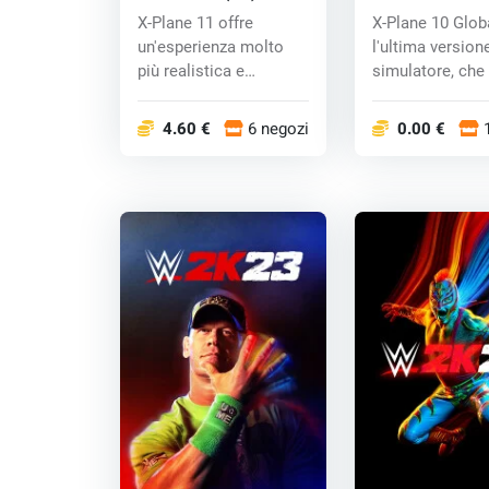
key
Bit (PC) CD key
X-Plane 11 offre
X-Plane 10 Glob
un'esperienza molto
l'ultima version
più realistica e
simulatore, che 
immersiva. Il X-P...
continua...
4.60 €
6 negozi
0.00 €