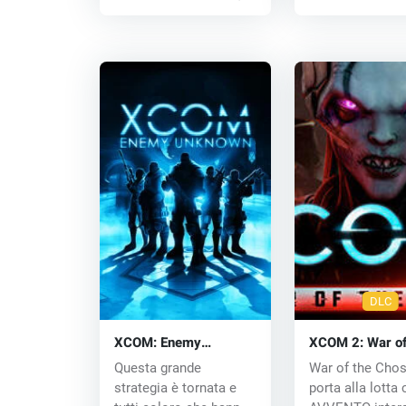
DLC
XCOM: Enemy
XCOM 2: War of
Unknown (PC) CD key
Chosen DLC (P
Questa grande
War of the Cho
key
strategia è tornata e
porta alla lotta