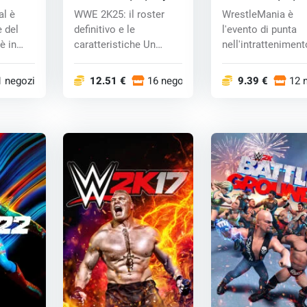
al è
WWE 2K25: il roster
WrestleMania è
e del
definitivo e le
l'evento di punta
è in
caratteristiche Un
nell'intratteniment
roster senza tempo:...
sportivo in cui le s
1 negozi
12.51 €
16 negozi
9.39 €
12 