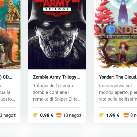
) CD
Zombie Army Trilogy
Yonder: The Cloud
(PC) CD key
Catcher Chronicle
a
Trilogia dell'esercito
Immergetevi nel
(PC) CD key
cia la
zombie contiene i
mondo aperto, pie
questo
remake di Sniper Elite:
vita sulla bellissi
l'...
isola. Questa...
3 negozi
0.98 €
13 negozi
1.99 €
8 n