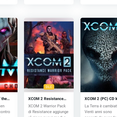
DLC
 the
XCOM 2 Resistance
XCOM 2 (PC) CD 
C) CD
Warrior Pack (PC) CD
sen
XCOM 2 Warrior Pack
La Terra è cambiat
key
 contro
di Resistance aggiunge
Venti anni sono