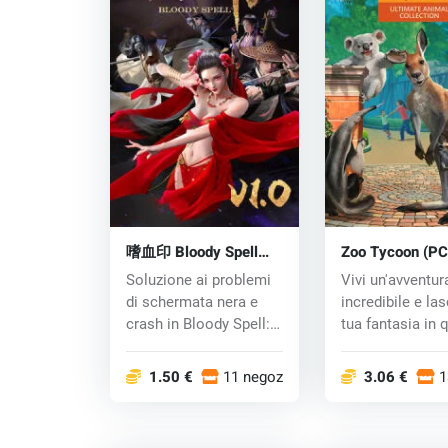
嗜血印 Bloody Spell
Zoo Tycoon (PC
(PC) key
key
Soluzione ai problemi
Vivi un'avventur
di schermata nera e
incredibile e las
crash in Bloody Spell:
tua fantasia in 
Scarica e...
divertente...
1.50 €
11 negozi
3.06 €
1