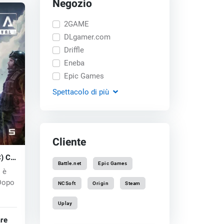
Negozio
2GAME
DLgamer.com
Driffle
Eneba
Epic Games
Spettacolo
di più
Cliente
C) CD
Battle.net
Epic Games
 è
 Dopo
NCSoft
Origin
Steam
Uplay
are