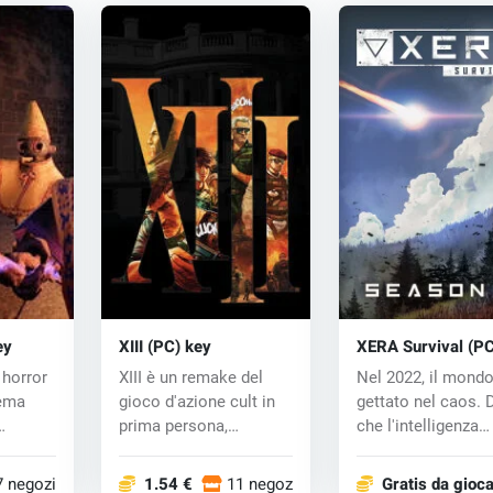
ey
XIII (PC) key
XERA Survival (P
key
 horror
XIII è un remake del
Nel 2022, il mondo
tema
gioco d'azione cult in
gettato nel caos.
prima persona,
che l'intelligenza
ue...
pubblicato origi...
artificiale...
7 negozi
1.54 €
11 negozi
Gratis da gioc