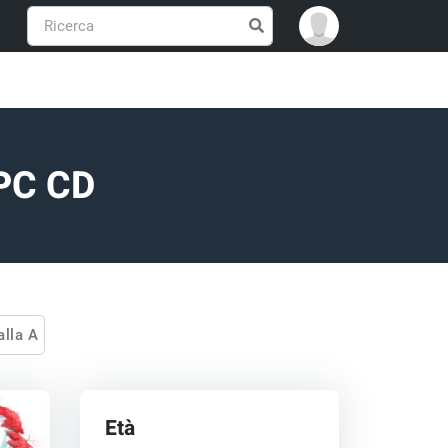
 PC CD
 alla A
Età