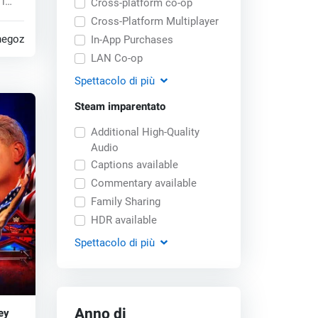
i
Cross-platform co-op
..
Cross-Platform Multiplayer
negozi
In-App Purchases
LAN Co-op
Spettacolo
di più
Steam imparentato
Additional High-Quality
Audio
Captions available
Commentary available
Family Sharing
HDR available
Spettacolo
di più
Anno di
ey