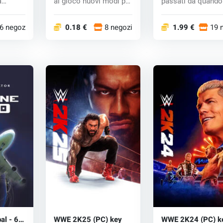
a
al gioco nuovi modi per
passati da quando 
a c...
aggiorna...
leader mondiali ca.
6 negozi
0.18 €
8 negozi
1.99 €
19 
al - 64
WWE 2K25 (PC) key
WWE 2K24 (PC) k