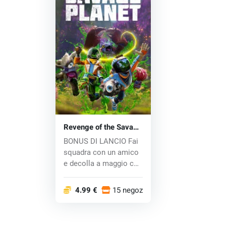
Revenge of the Savage
Planet (PC) key
BONUS DI LANCIO Fai
squadra con un amico
e decolla a maggio con
le esclusiv...
4.99 €
15 negozi