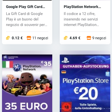
Google Play Gift Card
PlayStation Network
Code
Card 10 EUR
La Gift Card di Google
Il codice a 12 cifre,
Play è un buono del
inserendo nei servizi
negozio di souvenir per
internet PlayStation
acquista...
Network, s...
0.12 €
11 negozi
4.69 €
9 negozi