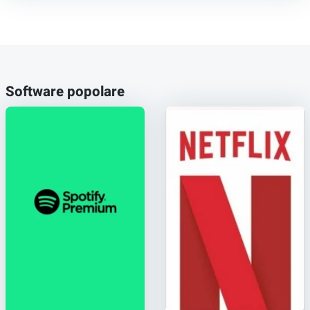
Software popolare