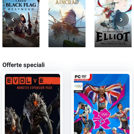
Offerte speciali