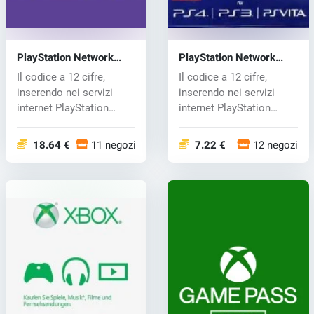
PlayStation Network
PlayStation Network
Card 35 EUR
Card 20 EUR
Il codice a 12 cifre,
Il codice a 12 cifre,
inserendo nei servizi
inserendo nei servizi
internet PlayStation
internet PlayStation
Network, s...
Network, s...
18.64 €
11 negozi
7.22 €
12 negozi