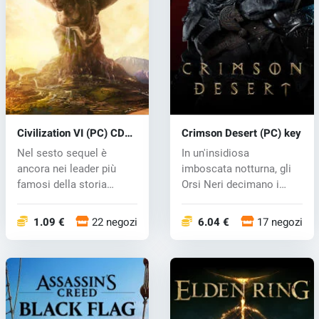
Civilization VI (PC) CD
Crimson Desert (PC) key
key
Nel sesto sequel è
In un'insidiosa
ancora nei leader più
imboscata notturna, gli
famosi della storia
Orsi Neri decimano i
umana nella co...
Mantogrigio, l...
1.09 €
22 negozi
6.04 €
17 negozi