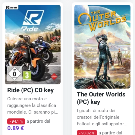
Ride (PC) CD key
The Outer Worlds
Guidare una moto e
(PC) key
raggiungere la classifica
I giochi di ruolo dei
mondiale. Ci saranno più
creatori dell'originale
di 10...
a partire dal
- 94.1 %
Fallout e gli sviluppatori
0.89 €
di...
a partire dal
- 93.82 %