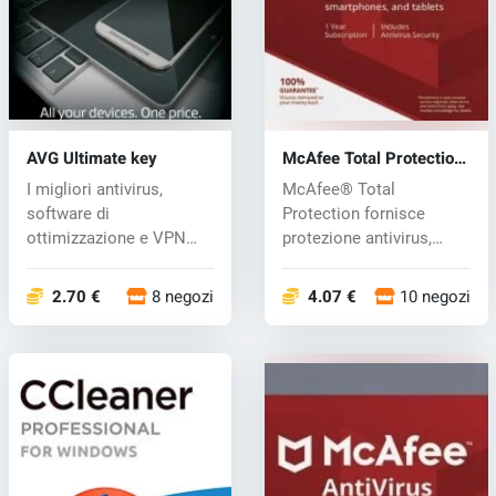
AVG Ultimate key
McAfee Total Protection
key
I migliori antivirus,
McAfee® Total
software di
Protection fornisce
ottimizzazione e VPN
protezione antivirus,
della categoria in u...
identità e privacy...
2.70 €
8 negozi
4.07 €
10 negozi