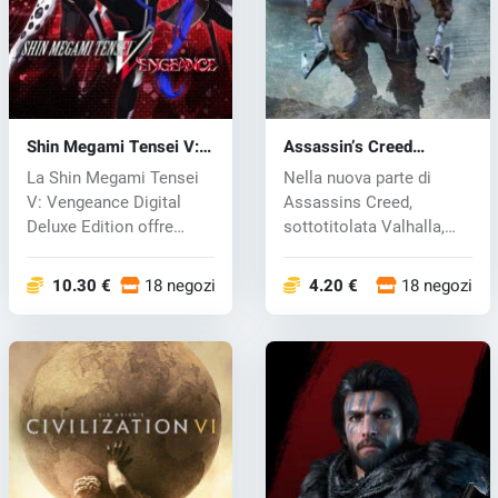
Shin Megami Tensei V:
Assassin’s Creed
Vengeance (PC) key
Valhalla (PC) key
La Shin Megami Tensei
Nella nuova parte di
V: Vengeance Digital
Assassins Creed,
Deluxe Edition offre
sottotitolata Valhalla,
un'esperien...
assumi il ruo...
10.30 €
18 negozi
4.20 €
18 negozi