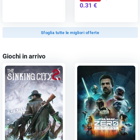
0.31 €
Sfoglia tutte le migliori offerte
Giochi in arrivo