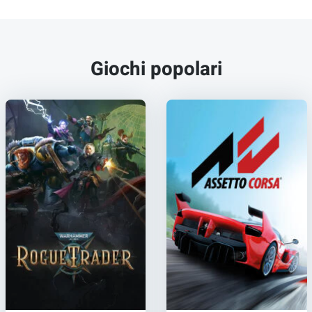
Giochi popolari