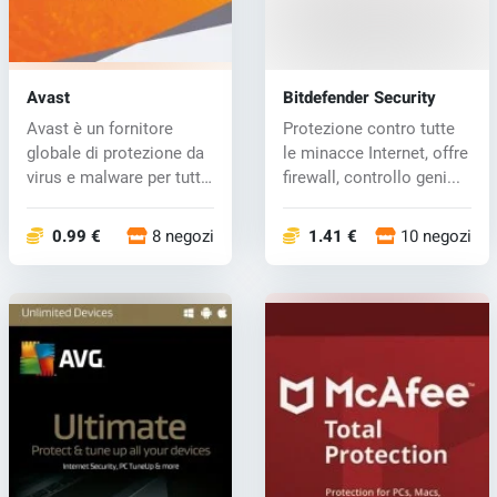
Avast
Bitdefender Security
Avast è un fornitore
Protezione contro tutte
globale di protezione da
le minacce Internet, offre
virus e malware per tutti i
firewall, controllo geni...
t...
0.99 €
8 negozi
1.41 €
10 negozi