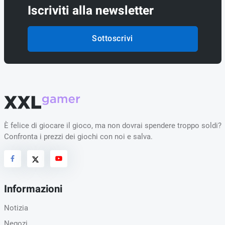
Iscriviti alla newsletter
Sottoscrivi
È felice di giocare il gioco, ma non dovrai spendere troppo soldi?
Confronta i prezzi dei giochi con noi e salva.
Informazioni
Notizia
Negozi