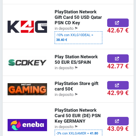
PlayStation Network
Gift Card 50 USD Qatar
PSN CD Key
42.67 €
in deposito
🏴
-10% con XXLG10DEAL =
38.40 €
Play Station Network
50 EUR ES/SPAIN
42.77 €
in deposito
🏴
PlayStation Store gift
card 50€
42.99 €
in deposito
🏴
PlayStation Network
Card 50 EUR (DE) PSN
Key GERMANY
43.09 €
in deposito
🏴
-3% con XXLGAMER =
41.80