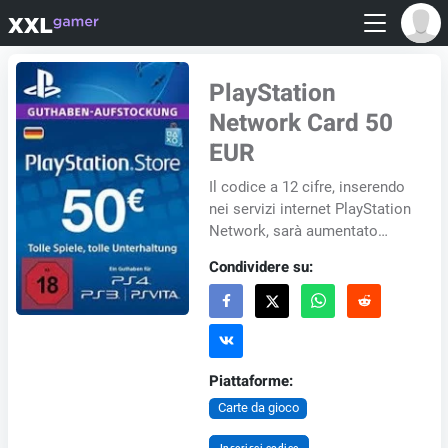
PlayStation
Network Card 50
EUR
Il codice a 12 cifre, inserendo
nei servizi internet PlayStation
Network, sarà aumentato
della quantità della valuta
Condividere su:
corrente che puoi utilizzare
per...
Piattaforme:
Carte da gioco
Inserisci codice