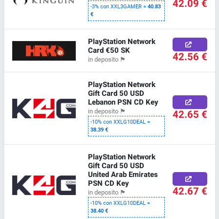
42.09 €
-3% con XXL3GAMER =
40.83
€
PlayStation Network
Card €50 SK
42.56 €
in deposito
🏴
PlayStation Network
Gift Card 50 USD
Lebanon PSN CD Key
42.65 €
in deposito
🏴
-10% con XXLG10DEAL =
38.39 €
PlayStation Network
Gift Card 50 USD
United Arab Emirates
PSN CD Key
42.67 €
in deposito
🏴
-10% con XXLG10DEAL =
38.40 €