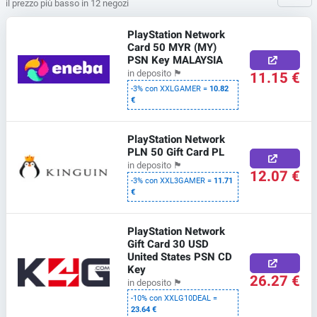
il prezzo più basso in 12 negozi
PlayStation Network
Card 50 MYR (MY)
PSN Key MALAYSIA
11.15 €
in deposito
🏴
-3% con XXLGAMER =
10.82
€
PlayStation Network
PLN 50 Gift Card PL
in deposito
🏴
12.07 €
-3% con XXL3GAMER =
11.71
€
PlayStation Network
Gift Card 30 USD
United States PSN CD
Key
26.27 €
in deposito
🏴
-10% con XXLG10DEAL =
23.64 €