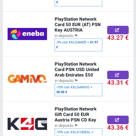
€
PlayStation Network
Card 50 EUR (AT) PSN
Key AUSTRIA
43.27 €
in deposito
🏴
-3% con XXLGAMER =
41.97
€
PlayStation Network
Card PSN USD United
Arab Emirates $50
43.31 €
in deposito
🏴
-10% con XXLGAMIVO =
38.98 €
PlayStation Network
Gift Card 50 EUR
Austria PSN CD Key
43.36 €
in deposito
🏴
-10% con XXLG10DEAL =