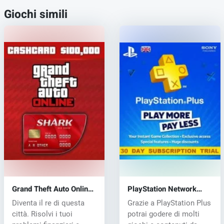
Giochi simili
Grand Theft Auto Online
PlayStation Network
Shark Cash Card (PS4)
Card 30 days
Diventa il re di questa
Grazie a PlayStation Plus
key
città. Risolvi i tuoi
potrai godere di molti