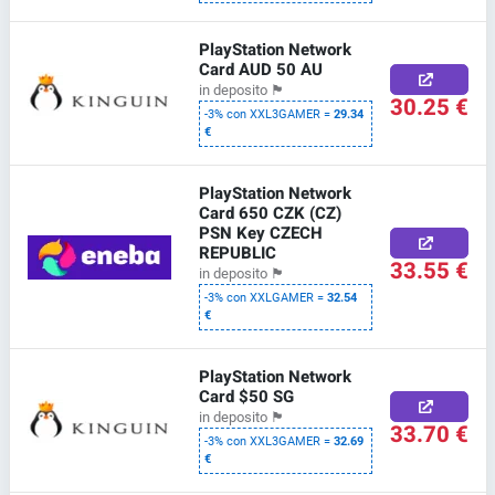
PlayStation Network
Card AUD 50 AU
in deposito
🏴
30.25 €
-3% con XXL3GAMER =
29.34
€
PlayStation Network
Card 650 CZK (CZ)
PSN Key CZECH
REPUBLIC
33.55 €
in deposito
🏴
-3% con XXLGAMER =
32.54
€
PlayStation Network
Card $50 SG
in deposito
🏴
33.70 €
-3% con XXL3GAMER =
32.69
€