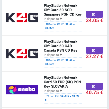
PlayStation Network
Gift Card 50 SGD
Singapore PSN CD Key
34.05 €
in deposito
🏴
-10% con XXLG10DEAL =
30.65 €
PlayStation Network
Gift Card 60 CAD
Canada PSN CD Key
37.27 €
in deposito
🏴
-10% con XXLG10DEAL =
33.54 €
PlayStation Network
Card 50 EUR (SK) PSN
Key SLOVAKIA
40.75 €
in deposito
🏴
-3% con XXLGAMER =
39.53
€