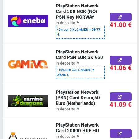
PlayStation Network
Card 500 NOK (NO)
PSN Key NORWAY
41.00 €
in deposito
🏴
-3% con XXLGAMER =
39.77
€
PlayStation Network
Card PSN EUR SK €50
in deposito
🏴
41.06 €
-10% con XXLGAMIVO =
36.95 €
Playstation Network
(PSN) Card &euro;50
Euro (Netherlands)
41.09 €
in deposito
🏴
PlayStation Network
Card 20000 HUF HU
in deposito
🏴