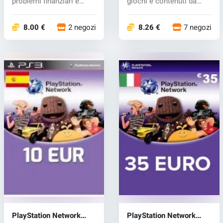
problemi finanziari e
giochi e contenuti da
ottieni...
Play...
8.00 €
2 negozi
8.26 €
7 negozi
PlayStation Network
PlayStation Network