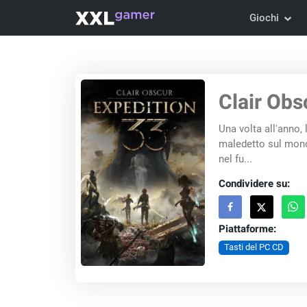
Giochi
Clair Obs
Una volta all'anno, 
maledetto sul mono
nel fu...
Condividere su:
Piattaforme:
Tasti del PC CD