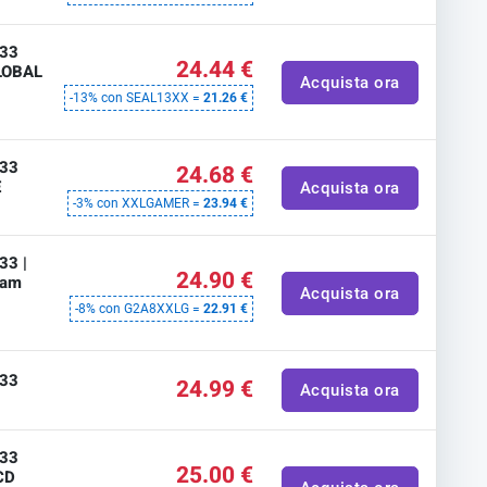
 33
24.44 €
GLOBAL
Acquista ora
-13% con SEAL13XX =
21.26 €
 33
24.68 €
E
Acquista ora
-3% con XXLGAMER =
23.94 €
33 |
24.90 €
eam
Acquista ora
-8% con G2A8XXLG =
22.91 €
 33
24.99 €
Acquista ora
 33
25.00 €
CD