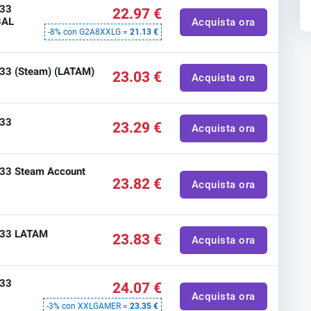
 33
22.97 €
BAL
Acquista ora
-8% con G2A8XXLG =
21.13 €
n 33 (Steam) (LATAM)
23.03 €
Acquista ora
 33
23.29 €
Acquista ora
n 33 Steam Account
23.82 €
Acquista ora
n 33 LATAM
23.83 €
Acquista ora
 33
24.07 €
L
Acquista ora
-3% con XXLGAMER =
23.35 €