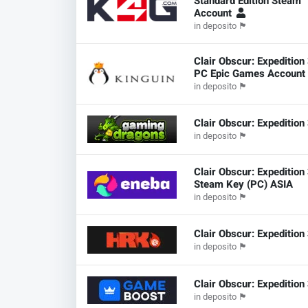
Standard Edition Steam
Account
in deposito
🏴
Clair Obscur: Expedition
PC Epic Games Accoun
in deposito
🏴
Clair Obscur: Expedition
in deposito
🏴
Clair Obscur: Expedition
Steam Key (PC) ASIA
in deposito
🏴
Clair Obscur: Expedition
in deposito
🏴
Clair Obscur: Expedition
in deposito
🏴