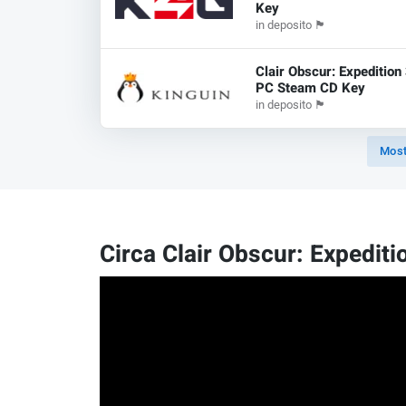
Key
in deposito
🏴
Clair Obscur: Expedition
PC Steam CD Key
in deposito
🏴
Mostr
Circa Clair Obscur: Expediti