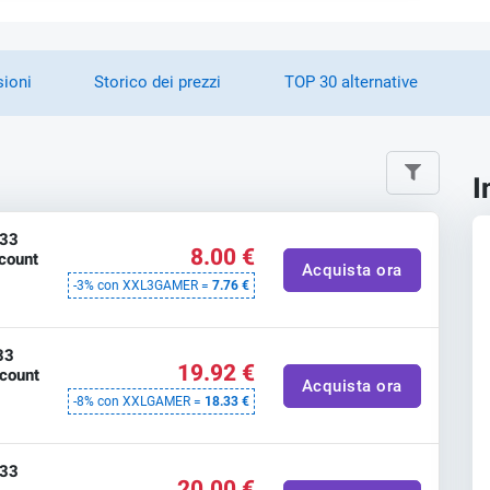
sioni
Storico dei prezzi
TOP 30 alternative
I
 33
8.00 €
count
Acquista ora
-3% con XXL3GAMER =
7.76 €
33
19.92 €
ccount
Acquista ora
-8% con XXLGAMER =
18.33 €
 33
20.00 €