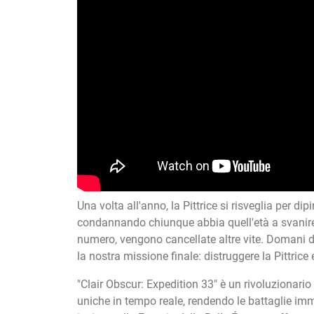
Una volta all'anno, la Pittrice si risveglia per d
condannando chiunque abbia quell'età a svanire
numero, vengono cancellate altre vite. Domani d
la nostra missione finale: distruggere la Pittrice
"Clair Obscur: Expedition 33" è un rivoluzionario
uniche in tempo reale, rendendo le battaglie im