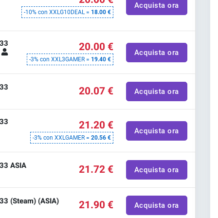
Acquista ora
-10% con XXLG10DEAL =
18.00 €
 33
20.00 €
t
Acquista ora
-3% con XXL3GAMER =
19.40 €
 33
20.07 €
Acquista ora
 33
21.20 €
Acquista ora
-3% con XXLGAMER =
20.56 €
 33 ASIA
21.72 €
Acquista ora
 33 (Steam) (ASIA)
21.90 €
Acquista ora