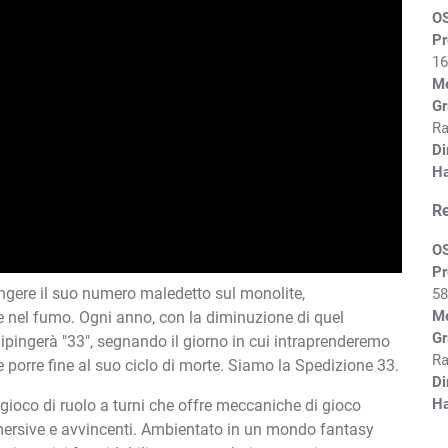
O
Pr
16
M
Gr
Ra
Di
Ha
R
O
Pr
ipingere il suo numero maledetto sul monolite,
58
M
 nel fumo. Ogni anno, con la diminuzione di quel
Gr
ipingerà "33", segnando il giorno in cui intraprenderemo
Ra
 e porre fine al suo ciclo di morte. Siamo la Spedizione 33.
Di
Ha
 gioco di ruolo a turni che offre meccaniche di gioco
mersive e avvincenti. Ambientato in un mondo fantasy