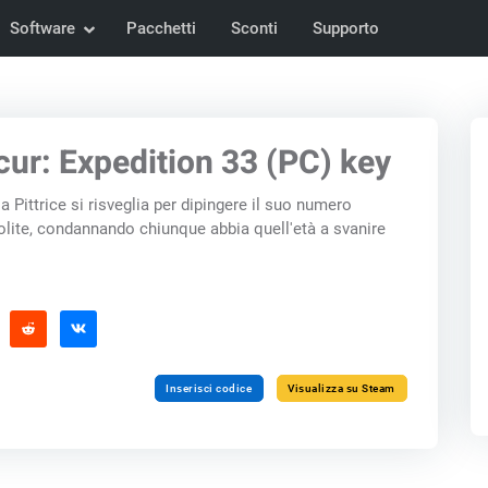
Software
Pacchetti
Sconti
Supporto
cur: Expedition 33 (PC) key
la Pittrice si risveglia per dipingere il suo numero
lite, condannando chiunque abbia quell'età a svanire
Inserisci codice
Visualizza su Steam