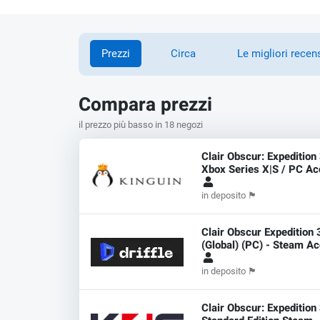
Prezzi
Circa
Le migliori recen
Compara prezzi
il prezzo più basso in 18 negozi
Clair Obscur: Expedition
Xbox Series X|S / PC Ac
in deposito
🏴
Clair Obscur Expedition 
(Global) (PC) - Steam A
in deposito
🏴
Clair Obscur: Expedition