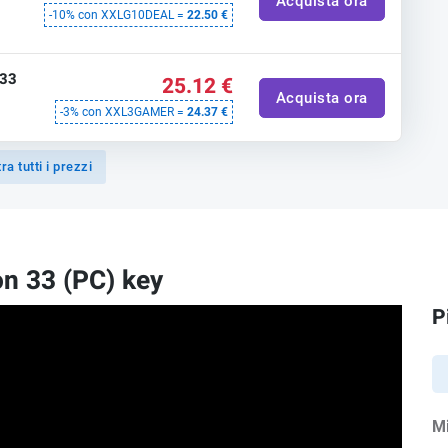
Acquista ora
-10% con XXLG10DEAL =
22.50 €
 33
25.12 €
Acquista ora
-3% con XXL3GAMER =
24.37 €
a tutti i prezzi
on 33 (PC) key
P
M