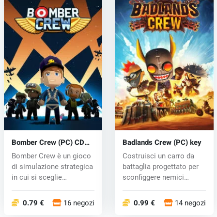
Bomber Crew (PC) CD
Badlands Crew (PC) key
key
Bomber Crew è un gioco
Costruisci un carro da
di simulazione strategica
battaglia progettato per
in cui si sceglie
sconfiggere nemici
l'equipa...
formidab...
0.79 €
16 negozi
0.99 €
14 negozi