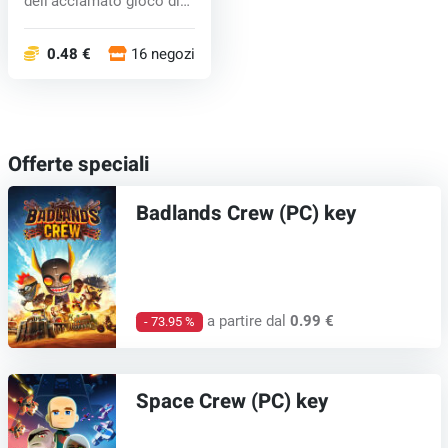
dell'acclamato gioco di
simulazione di st...
0.48 €
16 negozi
Offerte speciali
Badlands Crew (PC) key
a partire dal
0.99 €
- 73.95 %
Space Crew (PC) key