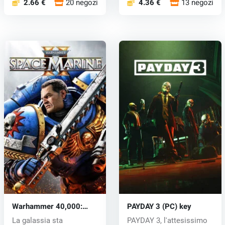
2.66 €
20 negozi
4.36 €
13 negozi
Warhammer 40,000:
PAYDAY 3 (PC) key
Space Marine 2 (PC) key
La galassia sta
PAYDAY 3, l'attesissimo