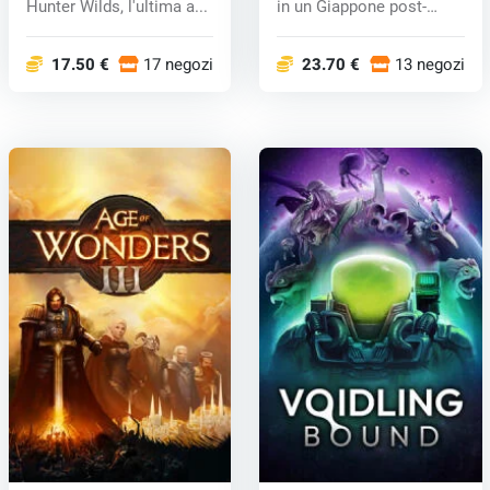
Hunter Wilds, l'ultima a...
in un Giappone post-
apocalitt...
17.50 €
17 negozi
23.70 €
13 negozi