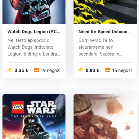
Watch Dogs Legion (PC)
Need for Speed Unbound
CD key
(PC) key
Nel terzo episodio di
Corri verso l'alto,
Watch Dogs, intitolato
sicuramente non
Legion, ti dirigi a Londra
scendere. Supera in
per...
astuzia la polizia...
3.35 €
19 negozi
0.80 €
15 negozi