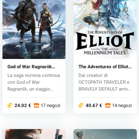
God of War Ragnarök
The Adventures of Elliot:
(PC) key
The Millennium Tales
La saga norrena continua
Dai creatori di
(PC) key
con God of War
OCTOPATH TRAVELER e
Ragnarök, un viaggio
BRAVELY DEFAULT arriva
toccante ed ep...
"The Advent...
24.02 €
17 negozi
40.67 €
14 negozi