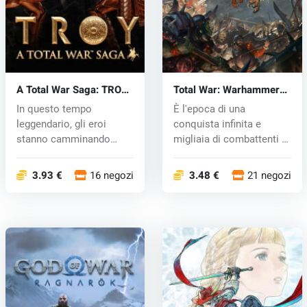
A Total War Saga: TROY
Total War: Warhammer
(PC) key
(PC) CD key
In questo tempo
È l'epoca di una
leggendario, gli eroi
conquista infinita e
stanno camminando
migliaia di combattenti si
sulla terra. In un...
incont...
3.93 €
16 negozi
3.48 €
21 negozi