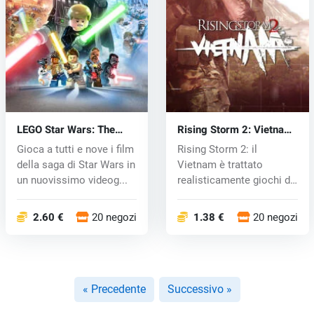
LEGO Star Wars: The
Rising Storm 2: Vietnam
Skywalker Saga (PC) key
(PC) CD key
Gioca a tutti e nove i film
Rising Storm 2: il
della saga di Star Wars in
Vietnam è trattato
un nuovissimo videog...
realisticamente giochi di
guerra in u...
2.60 €
20 negozi
1.38 €
20 negozi
« Precedente
Successivo »