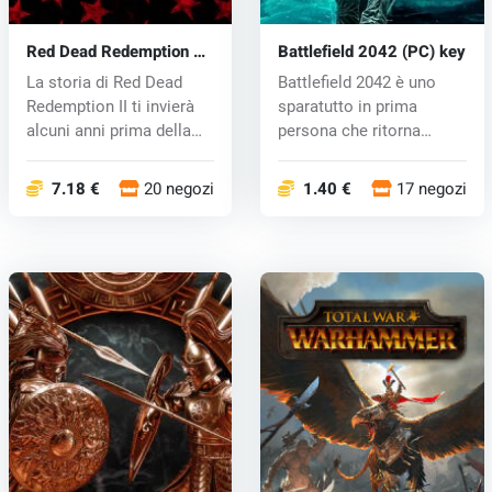
Red Dead Redemption 2
Battlefield 2042 (PC) key
(PC) CD key
La storia di Red Dead
Battlefield 2042 è uno
Redemption II ti invierà
sparatutto in prima
alcuni anni prima della
persona che ritorna
Red...
all'iconico...
7.18 €
20 negozi
1.40 €
17 negozi