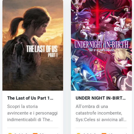
The Last of Us Part 1
UNDER NIGHT IN-BIRTH
(PC) key
II Sys:Celes (PC) key
Scopri la storia
All'ombra di una
avvincente e i personaggi
catastrofe incombente,
indimenticabili di The
Sys:Celes si avvicina alla
Last of U...
rovina,...