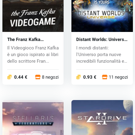
The Franz Kafka
Distant Worlds: Universe
Videogame (PC) CD key
(PC) CD key
Il Videogioco Franz Kafka
I mondi distanti:
è un gioco ispirato ai libri
l'Universo porta nuove
dello scrittore Fran...
incredibili funzionalità e
una...
0.44 €
8 negozi
0.93 €
11 negozi