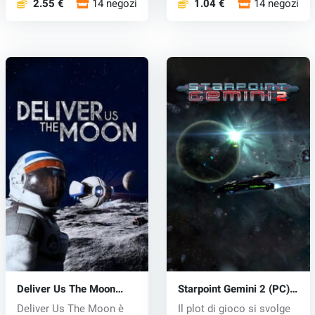
2.55 €
14 negozi
1.04 €
14 negozi
Deliver Us The Moon
Starpoint Gemini 2 (PC)
(PC) key
CD key
Deliver Us The Moon è
Il plot di gioco si svolge