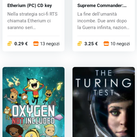
Etherium (PC) CD key
Supreme Commander:
Forged Alliance (PC) CD
Nella strategia sci-fi RTS
La fine dell'umanità
key
chiamata Etherium ci
incombe. Due anni dopo
saranno seri
la Guerra infinita, nazioni
combattimenti....
un...
0.29 €
13 negozi
3.25 €
10 negozi