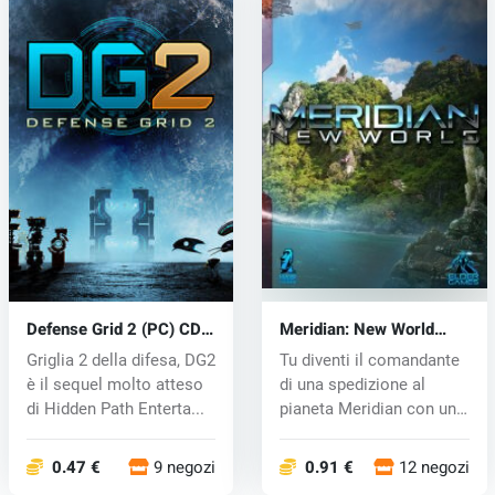
Defense Grid 2 (PC) CD
Meridian: New World
key
(PC) CD key
Griglia 2 della difesa, DG2
Tu diventi il ​​comandante
è il sequel molto atteso
di una spedizione al
di Hidden Path Enterta...
pianeta Meridian con un
seg...
0.47 €
9 negozi
0.91 €
12 negozi