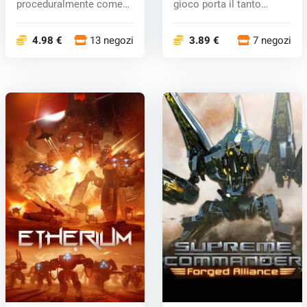
proceduralmente come
gioco porta il tanto
gioco cooperativo nel...
atteso sis...
4.98 €
13 negozi
3.89 €
7 negozi