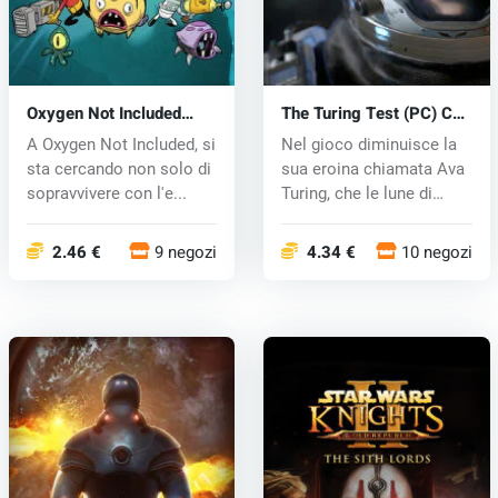
Oxygen Not Included
The Turing Test (PC) CD
(PC) CD key
key
A Oxygen Not Included, si
Nel gioco diminuisce la
sta cercando non solo di
sua eroina chiamata Ava
sopravvivere con l'e...
Turing, che le lune di
Jupi...
2.46 €
9 negozi
4.34 €
10 negozi