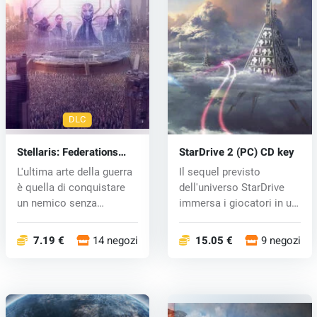
DLC
Stellaris: Federations
StarDrive 2 (PC) CD key
DLC (PC) key
L'ultima arte della guerra
Il sequel previsto
è quella di conquistare
dell'universo StarDrive
un nemico senza
immersa i giocatori in un
combatte...
co...
7.19 €
14 negozi
15.05 €
9 negozi