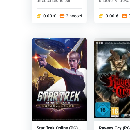
un'estensione per
shooter vi trova
Warcraft 3 ed è cre...
vasto mo...
0.00 €
2 negozi
0.00 €
Star Trek Online (PC)
Ravens Cry (PC