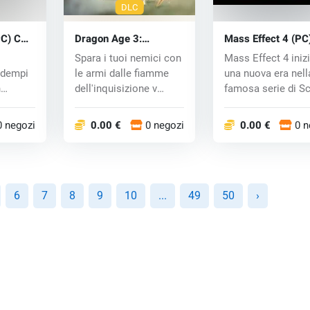
DLC
PC) CD
Dragon Age 3:
Mass Effect 4 (PC
Inquisition Flames of
key
Spara i tuoi nemici con
Mass Effect 4 iniz
Inquisition Weapons
adempi
le armi dalle fiamme
una nuova era nell
Arsenal DLC (PC) CD
key
n
dell'inquisizione v
famosa serie di Sc
MOBA
Dragon...
RPG. L'u...
0 negozi
0.00 €
0 negozi
0.00 €
0 n
6
7
8
9
10
...
49
50
›