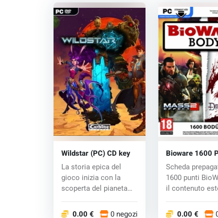
Wildstar (PC) CD key
Bioware 1600 P
(PC) CD key
La storia epica del
Scheda prepaga
gioco inizia con la
1600 punti BioW
scoperta del pianeta
il contenuto es
Nexus, che è l...
giochi...
0.00 €
0 negozi
0.00 €