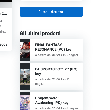
Filtra i risultati
) CD
ia
a
iFi
Gli ultimi prodotti
egozi
FINAL FANTASY
RESONANCE (PC) key
a partire dal
39.99 €
in 6 negozi
EA SPORTS FC™ 27 (PC)
key
a partire dal
27.06 €
in 11
negozi
DragonSword :
Awakening (PC) key
a partire dal
11.04 €
in 8 negozi