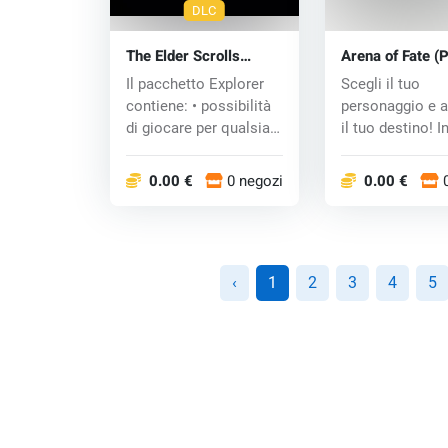
DLC
The Elder Scrolls
Arena of Fate (
Online: Explorer Pack
key
Il pacchetto Explorer
Scegli il tuo
(PC) CD key
contiene: • possibilità
personaggio e 
di giocare per qualsiasi
il tuo destino! I
alle...
questo gioco 
con...
0.00 €
0 negozi
0.00 €
‹
1
2
3
4
5