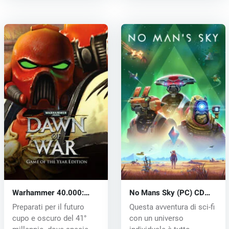
Warhammer 40.000:
No Mans Sky (PC) CD
Dawn of War (PC) CD key
key
Preparati per il futuro
Questa avventura di sci-fi
cupo e oscuro del 41°
con un universo