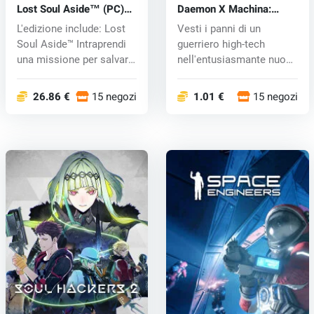
Lost Soul Aside™ (PC)
Daemon X Machina:
key
Titanic Scion (PC) key
L'edizione include: Lost
Vesti i panni di un
Soul Aside™ Intraprendi
guerriero high-tech
una missione per salvare
nell'entusiasmante nuovo
i...
capitolo d...
26.86 €
15 negozi
1.01 €
15 negozi