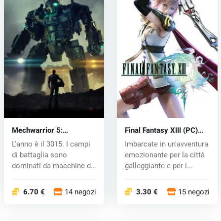
Mechwarrior 5:
Final Fantasy XIII (PC)
Mercenaries (PC) key
CD key
L'anno è il 3015. I campi
Imbarcate in un'avventura
di battaglia sono
emozionante per la città
dominati da macchine da
galleggiante e per i...
guerra...
6.70 €
14 negozi
3.30 €
15 negozi