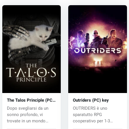
The Talos Principle (PC)
Outriders (PC) key
CD key
Dopo svegliarsi da un
OUTRIDERS è uno
sonno profondo, vi
sparatutto RPG
trovate in un mondo
cooperativo per 1-3
strano e contr...
giocatori ambientato in...