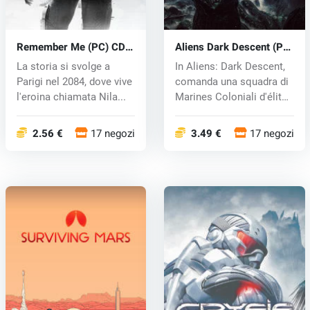
Remember Me (PC) CD
Aliens Dark Descent (PC)
key
key
La storia si svolge a
In Aliens: Dark Descent,
Parigi nel 2084, dove vive
comanda una squadra di
l'eroina chiamata Nila...
Marines Coloniali d'élite
p...
2.56 €
17 negozi
3.49 €
17 negozi