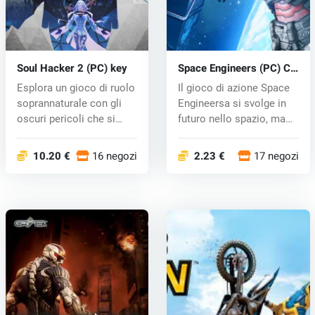
Soul Hacker 2 (PC) key
Space Engineers (PC) CD
key
Esplora un gioco di ruolo
Il gioco di azione Space
soprannaturale con gli
Engineersa si svolge in
oscuri pericoli che si
futuro nello spazio, ma
nas...
gl...
10.20 €
16 negozi
2.23 €
17 negozi