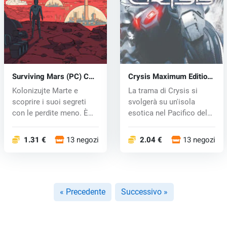
Surviving Mars (PC) CD
Crysis Maximum Edition
key
(PC) CD key
Kolonizujte Marte e
La trama di Crysis si
scoprire i suoi segreti
svolgerà su un'isola
con le perdite meno. È
esotica nel Pacifico del
giunto i...
sud...
1.31 €
13 negozi
2.04 €
13 negozi
« Precedente
Successivo »