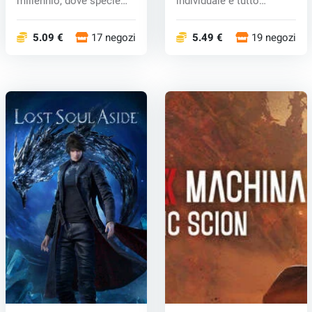
millennio, dove specie
individuale è tutto
aliene...
esplorare, s...
5.09 €
17 negozi
5.49 €
19 negozi