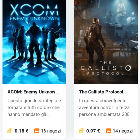
XCOM: Enemy Unknown
The Callisto Protocol
(PC) CD key
(PC) key
Questa grande strategia è
In questa coinvolgente
tornata e tutti coloro che
avventura horror in terza
hanno mandato gli
persona ambientata 300
agen...
ann...
0.18 €
16 negozi
0.97 €
14 negozi