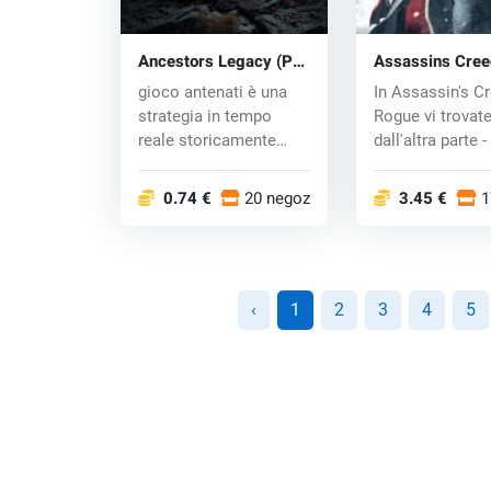
Ancestors Legacy (PC)
Assassins Cree
CD key
Rogue (PC) CD 
gioco antenati è una
In Assassin's C
strategia in tempo
Rogue vi trovat
reale storicamente
dall'altra parte -
basata influenza...
incontr...
0.74 €
20 negozi
3.45 €
1
‹
1
2
3
4
5