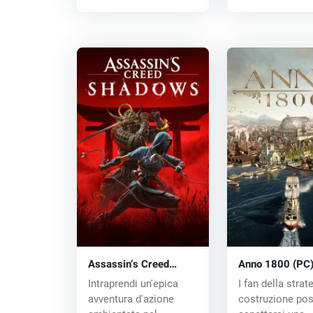
Assassin’s Creed
Anno 1800 (PC
Shadows (PC) key
key
Intraprendi un'epica
I fan della strat
avventura d'azione
costruzione po