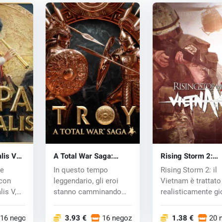
lis V
A Total War Saga:
Rising Storm 2:
TROY (PC) key
Vietnam (PC) CD 
ue
In questo tempo
Rising Storm 2: il
 con
leggendario, gli eroi
Vietnam è trattato
is V,
stanno camminando
realisticamente gi
sulla terra. In un...
di guerra in u...
16 negozi
3.93 €
16 negozi
1.38 €
20 