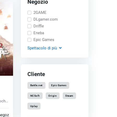
Negozio
2GAME
DLgamer.com
Driffle
Eneba
Epic Games
Spettacolo
di più
Cliente
Battle.net
Epic Games
key
NCSoft
Origin
Steam
ochi
Uplay
negozi