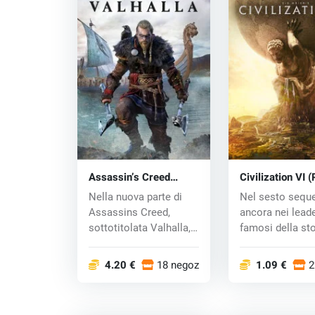
Assassin’s Creed
Civilization VI 
Valhalla (PC) key
key
Nella nuova parte di
Nel sesto seque
Assassins Creed,
ancora nei leade
sottotitolata Valhalla,
famosi della sto
assumi il ruo...
umana nella co.
4.20 €
18 negozi
1.09 €
2