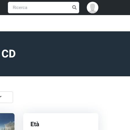
C CD
Età