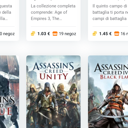
 key
Complete Collection
key
​questa
La collezione completa
Il quinto campo di
(PC) CD key
 della
comprende: Age of
battaglia ti porta n
lla
Empires 3, The
campi di battaglia 
expansion pack di D...
prima gu...
0 negozi
1.03 €
19 negozi
1.45 €
16 