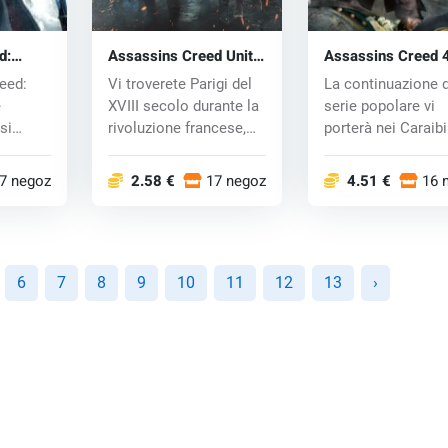
d:
Assassins Creed Unity
Assassins Creed 4
key
(PC) CD key
Black Flag (PC) C
reed:
Vi troverete Parigi del
La continuazione d
e
XVIII secolo durante la
serie popolare vi
 si
rivoluzione francese,
porterà nei Caraibi
nel r...
1715, domi...
7 negozi
2.58 €
17 negozi
4.51 €
16 
6
7
8
9
10
11
12
13
›