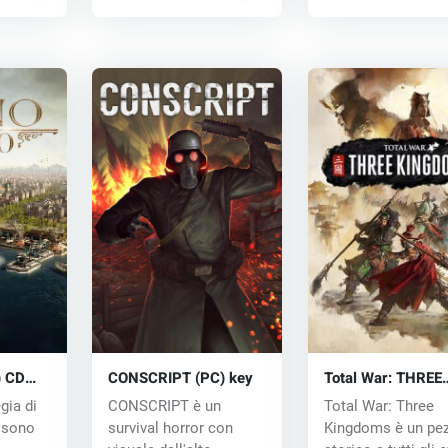
) CD
CONSCRIPT (PC) key
Total War: THREE
KINGDOMS (PC) 
egia di
CONSCRIPT è un
Total War: Three
key
ssono
survival horror con
Kingdoms è un pe