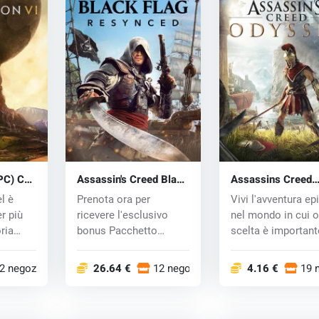
(PC) CD
Assassin's Creed Black
Assassins Creed
Flag Resynced (PC)
Odyssey (PC) C
l è
Prenota ora per
Vivi l'avventura ep
key
r più
ricevere l'esclusivo
nel mondo in cui o
ria
bonus Pacchetto
scelta è important
..
Cremisi di Barbanera,...
Assassina...
2 negozi
26.64 €
12 negozi
4.16 €
19 