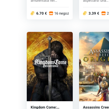
ambientata nel
aspettarsi una
Giappone feudale! Tr...
strategia eccel..
6.70 €
16 negozi
3.39 €
2
Kingdom Come:
Assassins Cree