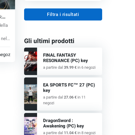
Filtra i risultati
:
D key
ella
 nel
Gli ultimi prodotti
negozi
FINAL FANTASY
RESONANCE (PC) key
a partire dal
39.99 €
in 6 negozi
EA SPORTS FC™ 27 (PC)
key
a partire dal
27.06 €
in 11
negozi
DragonSword :
Awakening (PC) key
a partire dal
11.04 €
in 8 negozi