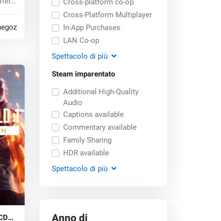
ffetti
Cross-platform co-op
Cross-Platform Multiplayer
negozi
In-App Purchases
LAN Co-op
Spettacolo
di più
Steam imparentato
Additional High-Quality
Audio
Captions available
Commentary available
Family Sharing
HDR available
Spettacolo
di più
Anno di
 CD