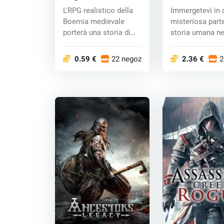
Deliverance (PC) CD
Origins (PC) CD
L'RPG realistico della
Immergetevi in ​
key
Boemia medievale
misteriosa parte
porterà una storia di
storia umana ne
qualità, un i...
prossima...
0.59 €
22 negozi
2.36 €
2