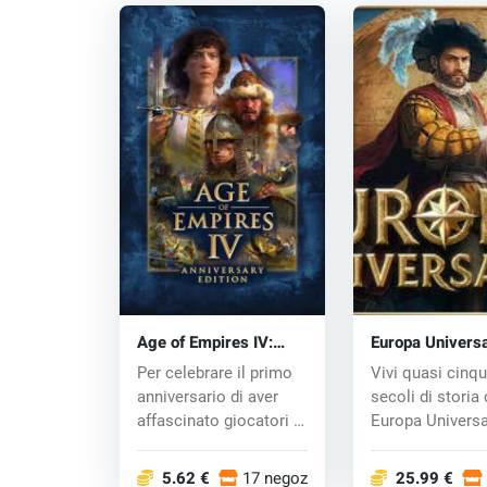
Age of Empires IV:
Europa Universa
Anniversary Edition
(PC) key
Per celebrare il primo
Vivi quasi cinq
(PC) key
anniversario di aver
secoli di storia
affascinato giocatori in
Europa Universal
tutto...
l'ultimo capit...
5.62 €
17 negozi
25.99 €