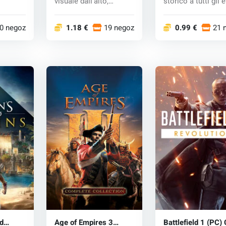
visuale dall'alto,
storico a tutti gli e
.
ispirato ai classici...
della famo...
0 negozi
1.18 €
19 negozi
0.99 €
21 
d
Age of Empires 3
Battlefield 1 (PC)