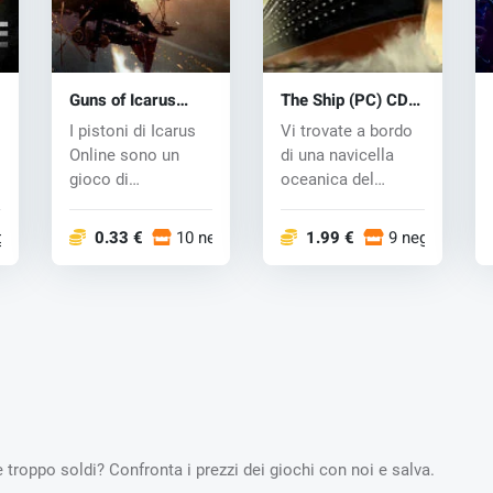
Guns of Icarus
The Ship (PC) CD
Online (PC) CD key
key
I pistoni di Icarus
Vi trovate a bordo
Online sono un
di una navicella
gioco di
oceanica del
combattimento
secolo scorso e
multiplayer dove...
sperimente...
gozi
0.33 €
10 negozi
1.99 €
9 negozi
 troppo soldi? Confronta i prezzi dei giochi con noi e salva.