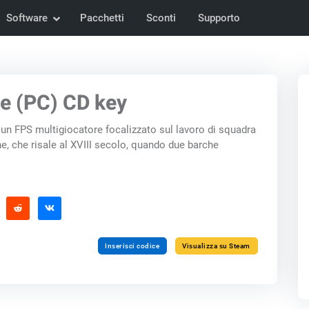
Software
Pacchetti
Sconti
Supporto
e (PC) CD key
un FPS multigiocatore focalizzato sul lavoro di squadra
e, che risale al XVIII secolo, quando due barche
Inserisci codice
Visualizza su Steam