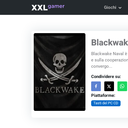
Giochi
Blackwak
Blackwake Naval è 
e sulla cooperazion
convergo...
Condividere su:
Piattaforme:
Tasti del PC CD