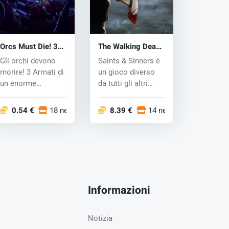
Orcs Must Die! 3
The Walking Dead:
(PC) key
Saints & Sinners
Gli orchi devono
Saints & Sinners è
(PC) key
morire! 3 Armati di
un gioco diverso
un enorme
da tutti gli altri
arsenale di
nell'universo di...
trappole e armi....
0.54 €
18 negozi
8.39 €
14 negozi
Informazioni
Notizia