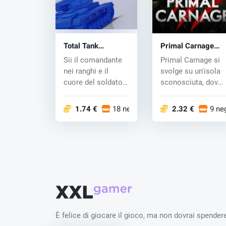
Total Tank
Primal Carnage
Simulator (PC) key
(PC) CD key
Sii il comandante
Primal Carnage si
nei ranghi e il
svolge su un'isola
cuore del soldato.
sconosciuta, dove
Scegli una fazione
le persone affro...
e d...
1.74 €
18 negozi
2.32 €
9 ne
È felice di giocare il gioco, ma non dovrai spendere