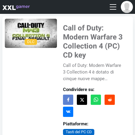
Call of Duty:
Modern Warfare 3
DLC
Collection 4 (PC)
CD key
Call of Duty: Modern Warfare
3 Collection 4 è dotato di
cinque nuove mappe
multiplayer. In "Gulch" vi
Condividere su:
trovate in una città mineraria
dimenti...
Piattaforme:
Tasti del PC CD