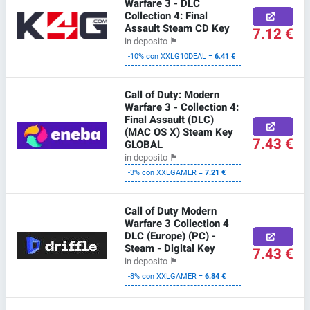
Warfare 3 - DLC
Collection 4: Final
Assault Steam CD Key
7.12 €
in deposito
🏴
-10% con XXLG10DEAL =
6.41 €
Call of Duty: Modern
Warfare 3 - Collection 4:
Final Assault (DLC)
(MAC OS X) Steam Key
7.43 €
GLOBAL
in deposito
🏴
-3% con XXLGAMER =
7.21 €
Call of Duty Modern
Warfare 3 Collection 4
DLC (Europe) (PC) -
Steam - Digital Key
7.43 €
in deposito
🏴
-8% con XXLGAMER =
6.84 €