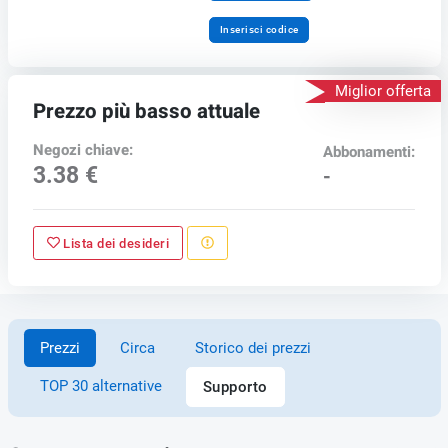
Inserisci codice
Miglior offerta
Prezzo più basso attuale
Negozi chiave:
Abbonamenti:
3.38 €
-
Lista dei desideri
Prezzi
Circa
Storico dei prezzi
TOP 30 alternative
Supporto