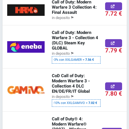
Call of Duty: Modern
Warfare 3 Collection 4:
Final Assault
7.72 €
in deposito
🏴
Call of Duty: Modern
Warfare 3 - Collection 4
(DLC) Steam Key
GLOBAL
7.79 €
in deposito
🏴
-3% con XXLGAMER =
7.56 €
CoD Call of Duty:
Modern Warfare 3 -
Collection 4 DLC
EN/DE/FR/IT Global
7.80 €
in deposito
🏴
-10% con XXLGAMIVO =
7.02 €
Call of Duty® 4:
Modern Warfare®