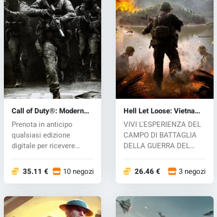
Call of Duty®: Modern
Hell Let Loose: Vietnam
Warfare® 4 (PC) key
(PC) key
Prenota in anticipo
VIVI L'ESPERIENZA DEL
qualsiasi edizione
CAMPO DI BATTAGLIA
digitale per ricevere
DELLA GUERRA DEL
bonus esclusiv...
VIETNAM Immergiti...
35.11 €
10 negozi
26.46 €
3 negozi