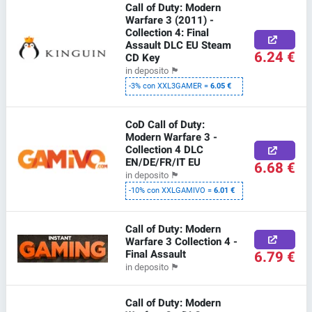
Call of Duty: Modern
Warfare 3 (2011) -
Collection 4: Final
Assault DLC EU Steam
6.24 €
CD Key
in deposito
🏴
-3% con XXL3GAMER =
6.05 €
CoD Call of Duty:
Modern Warfare 3 -
Collection 4 DLC
EN/DE/FR/IT EU
6.68 €
in deposito
🏴
-10% con XXLGAMIVO =
6.01 €
Call of Duty: Modern
Warfare 3 Collection 4 -
Final Assault
6.79 €
in deposito
🏴
Call of Duty: Modern