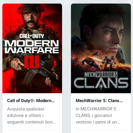
Call of Duty®: Modern
MechWarrior 5: Clans
Warfare® III (PC) key
(PC) key
Acquista qualsiasi
In MECHWARRIOR 5:
edizione e ottieni i
CLANS, i giocatori
seguenti contenuti bonus
vestono i panni di un
in Call of...
fresco cadetto S...