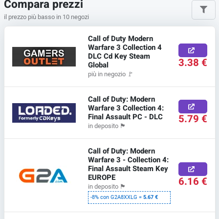
Compara prezzi
il prezzo più basso in 10 negozi
Call of Duty Modern
Warfare 3 Collection 4
DLC Cd Key Steam
3.38 €
Global
più in negozio
🚩
Call of Duty: Modern
Warfare 3 Collection 4:
Final Assault PC - DLC
5.79 €
in deposito
🏴
Call of Duty: Modern
Warfare 3 - Collection 4:
Final Assault Steam Key
EUROPE
6.16 €
in deposito
🏴
-8% con G2A8XXLG =
5.67 €