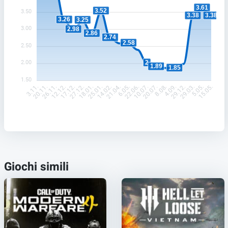
3.61
3.52
3.50
3.38
3.38
3.26
3.25
3.00
2.98
2.86
2.74
2.58
2.50
2
2.00
1.89
1.85
1.50
20.11.
26.11.
12.12.
17.12.
27.12.
18.01.
25.01.
14.02.
21.04.
6.05.
22.06.
10.07.
20.07.
8.08.
4.09.
29.12.
29.03.
5.05.
3.11.
15.05.
Giochi simili