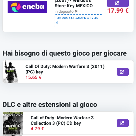
(2007) - Windows
Store Key MEXICO
17.99 €
in deposito
🏴
-3% con XXLGAMER =
17.45
€
Hai bisogno di questo gioco per giocare
Call Of Duty: Modern Warfare 3 (2011)
(PC) key
15.65 €
DLC e altre estensioni al gioco
Call of Duty: Modern Warfare 3
Collection 3 (PC) CD key
4.79 €