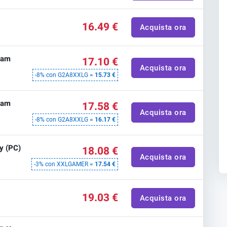
16.49 €
Acquista ora
eam
17.10 €
Acquista ora
-8% con G2A8XXLG =
15.73 €
eam
17.58 €
Acquista ora
-8% con G2A8XXLG =
16.17 €
y (PC)
18.08 €
Acquista ora
-3% con XXLGAMER =
17.54 €
19.03 €
Acquista ora