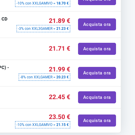
-10% con XXLGAMIVO =
18.70 €
m CD
21.89 €
Acquista ora
-3% con XXL3GAMER =
21.23 €
21.71 €
Acquista ora
PC) -
21.99 €
Acquista ora
-8% con XXLGAMER =
20.23 €
22.45 €
Acquista ora
23.50 €
Acquista ora
-10% con XXLGAMIVO =
21.15 €