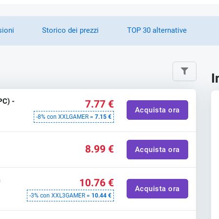
sioni
Storico dei prezzi
TOP 30 alternative
I
PC) -
7.77 €
Acquista ora
-8% con XXLGAMER =
7.15 €
8.99 €
Acquista ora
m
10.76 €
Acquista ora
-3% con XXL3GAMER =
10.44 €