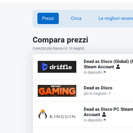
Prezzi
Circa
Le migliori recen
Compara prezzi
il prezzo più basso in 13 negozi
Dead as Disco (Global) (
Steam Account
in deposito
🏴
Dead as Disco
più in negozio
🚩
Dead as Disco PC Stea
Account
in deposito
🏴