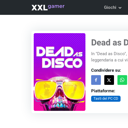
Giochi
Dead as D
In "Dead as Disco", 
leggendaria a cui vi
Condividere su:
Piattaforme:
Tasti del PC CD