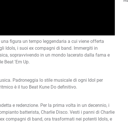
Ha
o, una figura un tempo leggendaria a cui viene offerta
gli Idols, i suoi ex compagni di band. Immergiti in
sica, sopravvivendo in un mondo lacerato dalla fama e
le Beat 'Em Up.
usica. Padroneggia lo stile musicale di ogni Idol per
itmico è il tuo Beat Kune Do definitivo.
ndetta e redenzione. Per la prima volta in un decennio, i
ompianto batterista, Charlie Disco. Vesti i panni di Charlie
i ex compagni di band, ora trasformati nei potenti Idols, e