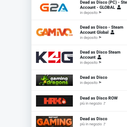
Dead as Disco (PC) - St
Account - GLOBAL
in deposito
🏴
Dead as Disco - Steam
Account Global
in deposito
🏴
Dead as Disco Steam
Account
in deposito
🏴
Dead as Disco
in deposito
🏴
Dead as Disco ROW
più in negozio
🚩
Dead as Disco
più in negozio
🚩