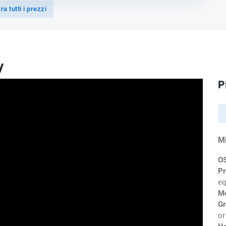
a tutti i prezzi
y
P
M
O
Pr
eq
M
Gr
or