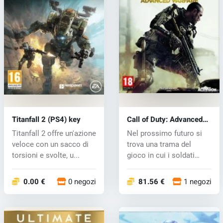
Titanfall 2 (PS4) key
Call of Duty: Advanced
Warfare (PS4) key
Titanfall 2 offre un'azione
Nel prossimo futuro si
veloce con un sacco di
trova una trama del
torsioni e svolte, u...
gioco in cui i soldati
usano arm...
0.00 €
0 negozi
81.56 €
1 negozi