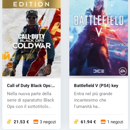
Call of Duty Black Ops:
Battlefield V (PS4) key
Cold War (PS4) key
Nella nuova parte della
Entra nel più grande
serie di sparatutto Black
incantesimo che
Ops con il sottotitolo
l'umanità ha
Co...
sperimentato in
Battlefie...
21.53 €
3 negozi
61.94 €
1 negozi