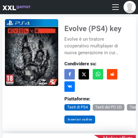
Evolve (PS4) key
Evolve è un tiratore
cooperativo multiplayer di
nuova generazione in cui
quattro cacciatori
Condividere su:
combattono in partite 4v1 con
adrenalina, contro un giocat...
Piattaforme:
Tasti di PS4
Tasti del PC CD
Tast
Inserisci codice