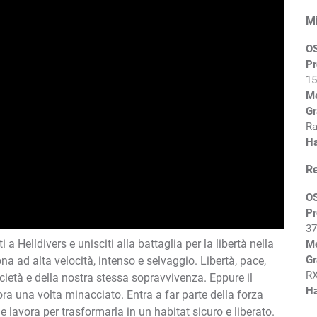
M
O
Pr
15
M
Gr
Ra
Ha
R
O
Pr
37
 a Helldivers e unisciti alla battaglia per la libertà nella
M
Gr
a ad alta velocità, intenso e selvaggio. Libertà, pace,
RX
età e della nostra stessa sopravvivenza. Eppure il
Ha
ora una volta minacciato. Entra a far parte della forza
e lavora per trasformarla in un habitat sicuro e liberato.