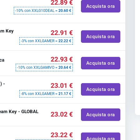
22.89 €
D
Acquista ora
-10% con XXLG10DEAL =
20.60 €
am Key
22.91 €
Acquista ora
-3% con XXLGAMER =
22.22 €
22.93 €
ica
Acquista ora
-10% con XXLGAMIVO =
20.64 €
) -
23.01 €
Acquista ora
-8% con XXLGAMER =
21.17 €
team Key - GLOBAL
23.02 €
Acquista ora
23.22 €
Acquista ora