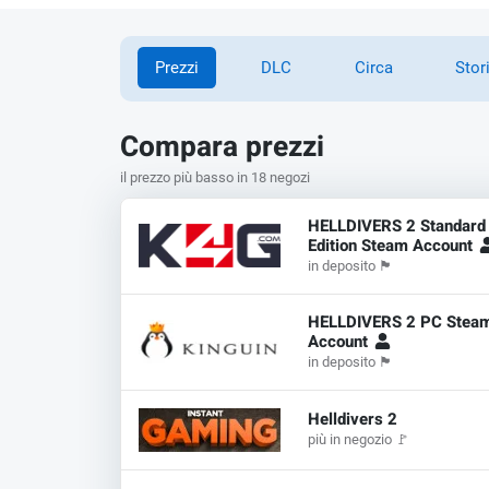
Prezzi
DLC
Circa
Stor
Compara prezzi
il prezzo più basso in 18 negozi
HELLDIVERS 2 Standard
Edition Steam Account
in deposito
🏴
HELLDIVERS 2 PC Stea
Account
in deposito
🏴
Helldivers 2
più in negozio
🚩