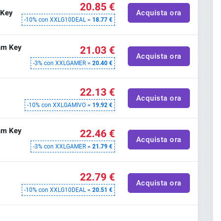
20.85 €
 Key
Acquista ora
-10% con XXLG10DEAL =
18.77 €
am Key
21.03 €
Acquista ora
-3% con XXLGAMER =
20.40 €
22.13 €
Acquista ora
-10% con XXLGAMIVO =
19.92 €
am Key
22.46 €
Acquista ora
-3% con XXLGAMER =
21.79 €
22.79 €
Acquista ora
-10% con XXLG10DEAL =
20.51 €