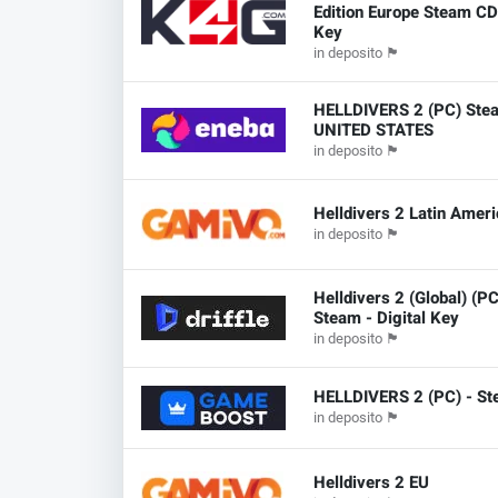
Edition Europe Steam C
Key
in deposito
🏴
HELLDIVERS 2 (PC) Ste
UNITED STATES
in deposito
🏴
Helldivers 2 Latin Amer
in deposito
🏴
Helldivers 2 (Global) (PC
Steam - Digital Key
in deposito
🏴
HELLDIVERS 2 (PC) - S
in deposito
🏴
Helldivers 2 EU