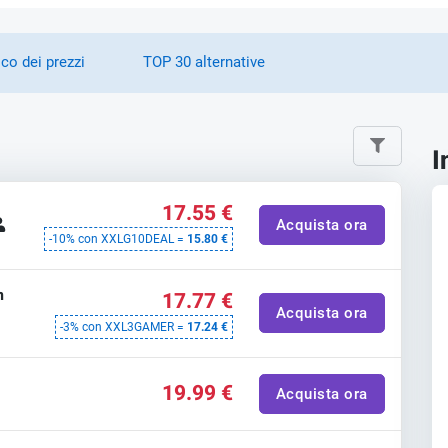
ico dei prezzi
TOP 30 alternative
I
17.55 €
Acquista ora
-10% con XXLG10DEAL =
15.80 €
m
17.77 €
Acquista ora
-3% con XXL3GAMER =
17.24 €
19.99 €
Acquista ora