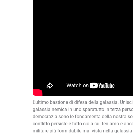
L'ultimo bastione di difesa della galassia. Unisciti
galassia nemica in uno sparatutto in terza person
democrazia sono le fondamenta della nostra soci
conflitto persiste e tutto ciò a cui teniamo è anc
militare più formidabile mai vista nella galassia 