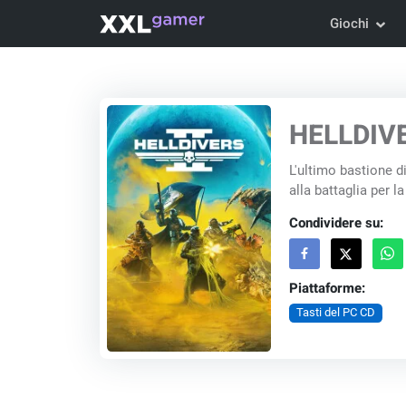
Giochi
HELLDIVE
L'ultimo bastione di
alla battaglia per l
Condividere su:
Piattaforme:
Tasti del PC CD