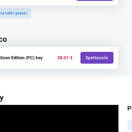
a tutti i prezzi
oco
izen Edition (PC) key
38.01 €
Spettacolo
y
P