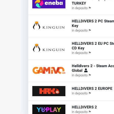
TURKEY
in deposito
🏴
HELLDIVERS 2 PC Stea
Key
in deposito
🏴
HELLDIVERS 2 EU PC S
CD Key
in deposito
🏴
Helldivers 2 - Steam Ac
Global
in deposito
🏴
HELLDIVERS 2 EUROPE
in deposito
🏴
HELLDIVERS 2
in deposito
🏴