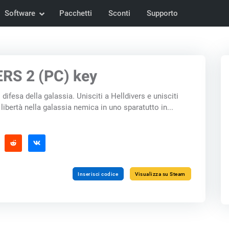
Software
Pacchetti
Sconti
Supporto
RS 2 (PC) key
 difesa della galassia. Unisciti a Helldivers e unisciti
a libertà nella galassia nemica in uno sparatutto in...
Inserisci codice
Visualizza su Steam