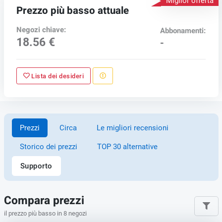
Miglior offerta
Prezzo più basso attuale
Negozi chiave:
Abbonamenti:
18.56 €
-
Lista dei desideri
Prezzi
Circa
Le migliori recensioni
Storico dei prezzi
TOP 30 alternative
Supporto
Compara prezzi
il prezzo più basso in 8 negozi