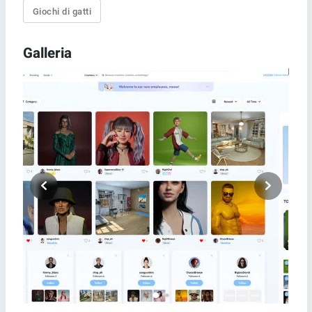
Giochi di gatti
Galleria