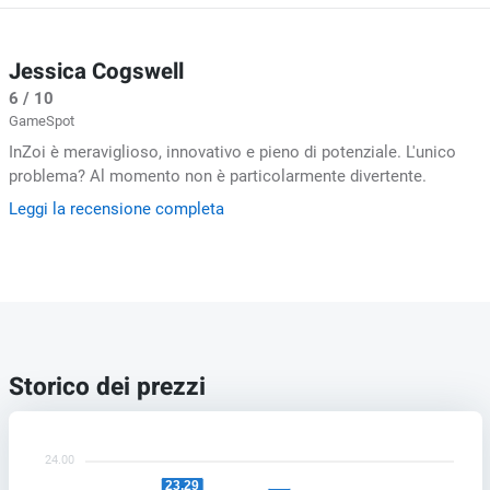
Jessica Cogswell
6 / 10
GameSpot
InZoi è meraviglioso, innovativo e pieno di potenziale. L'unico
problema? Al momento non è particolarmente divertente.
Leggi la recensione completa
Storico dei prezzi
24.00
23.29