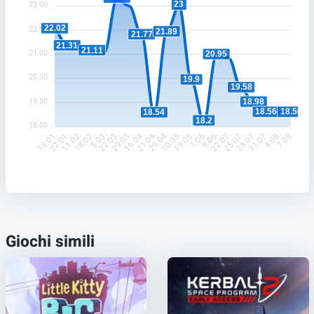
23
23.00
22.02
22.00
21.89
21.77
21.31
21.11
21.00
20.95
20.00
19.9
19.58
19.00
18.98
18.56
18.56
18.54
18.2
18.00
22.01.
11.02.
18.02.
5.03.
22.03.
29.03.
16.04.
21.04.
29.04.
10.05.
19.05.
1.06.
9.06.
22.07.
25.07.
28.07.
31.07.
4.08.
13.01.
7.08.
Giochi simili