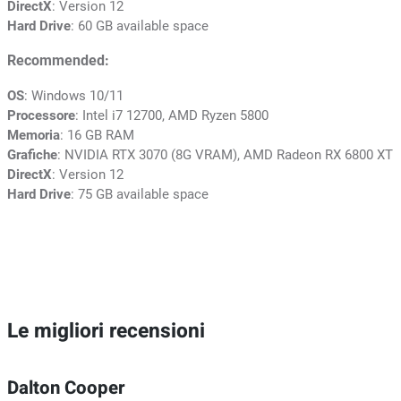
DirectX
: Version 12
Hard Drive
: 60 GB available space
Recommended:
OS
: Windows 10/11
Processore
: Intel i7 12700, AMD Ryzen 5800
Memoria
: 16 GB RAM
Grafiche
: NVIDIA RTX 3070 (8G VRAM), AMD Radeon RX 6800 XT
DirectX
: Version 12
Hard Drive
: 75 GB available space
Le migliori recensioni
Dalton Cooper