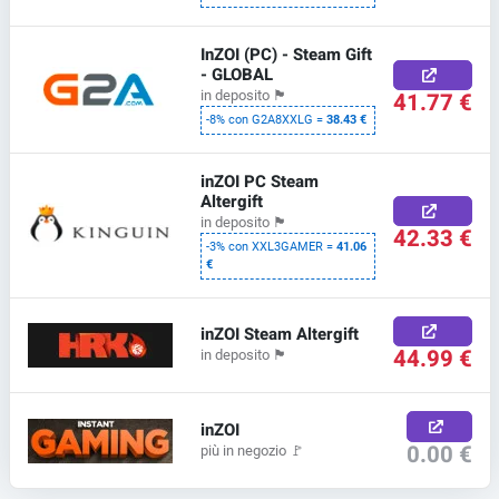
InZOI (PC) - Steam Gift
- GLOBAL
in deposito
🏴
41.77 €
-8% con G2A8XXLG =
38.43 €
inZOI PC Steam
Altergift
in deposito
🏴
42.33 €
-3% con XXL3GAMER =
41.06
€
inZOI Steam Altergift
44.99 €
in deposito
🏴
inZOI
0.00 €
più in negozio
🚩