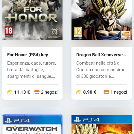
For Honor (PS4) key
Dragon Ball Xenoverse 2
(PS4) key
Esperienza, caos, furore,
Combatti nella città di
brutalità, battaglie,
Conton con un massimo
spargimenti di sangue,
di 300 giocatori e
tutt...
costruisci...
11.13 €
2 negozi
8.90 €
1 negozi