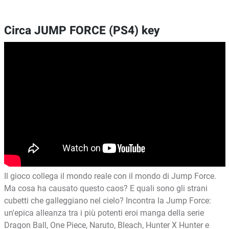
Circa JUMP FORCE (PS4) key
Il gioco collega il mondo reale con il mondo di Jump Force.
Ma cosa ha causato questo caos? E quali sono gli strani
cubetti che galleggiano nel cielo? Incontra la Jump Force:
un'epica alleanza tra i più potenti eroi manga della serie
Dragon Ball, One Piece, Naruto, Bleach, Hunter X Hunter e