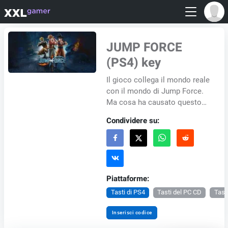
JUMP FORCE
(PS4) key
Il gioco collega il mondo reale
con il mondo di Jump Force.
Ma cosa ha causato questo
caos? E quali sono gli strani
Condividere su:
cubetti che galleggiano nel
cielo?...
Piattaforme:
Tasti di PS4
Tasti del PC CD
Tast
Inserisci codice