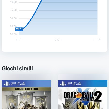
40.00
35.00
30.00
25.00
23.1
20.00
8.11.
7.01.
1.02.
Giochi simili