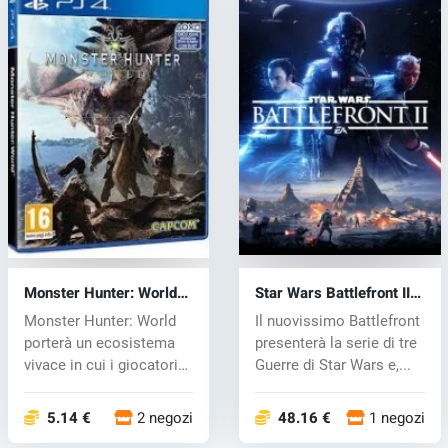
Monster Hunter: World
Star Wars Battlefront II
(PS4) key
(PS4) key
Monster Hunter: World
Il nuovissimo Battlefront
porterà un ecosistema
presenterà la serie di tre
vivace in cui i giocatori
Guerre di Star Wars e,...
saran...
5.14 €
2 negozi
48.16 €
1 negozi