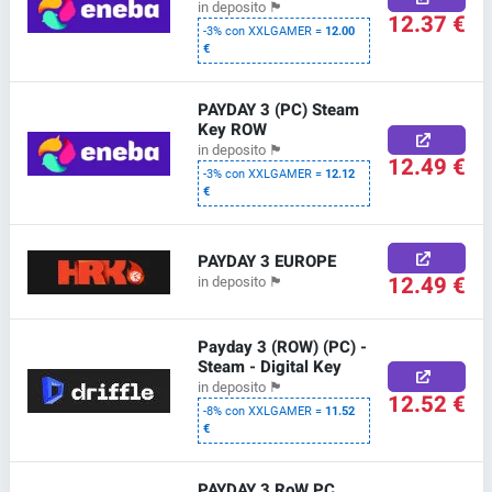
in deposito
🏴
12.37 €
-3% con XXLGAMER =
12.00
€
PAYDAY 3 (PC) Steam
Key ROW
in deposito
🏴
12.49 €
-3% con XXLGAMER =
12.12
€
PAYDAY 3 EUROPE
12.49 €
in deposito
🏴
Payday 3 (ROW) (PC) -
Steam - Digital Key
in deposito
🏴
12.52 €
-8% con XXLGAMER =
11.52
€
PAYDAY 3 RoW PC