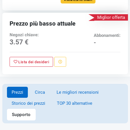
Miglior offerta
Prezzo più basso attuale
Negozi chiave:
Abbonamenti:
3.57 €
-
Lista dei desideri
Prezzi
Circa
Le migliori recensioni
Storico dei prezzi
TOP 30 alternative
Supporto