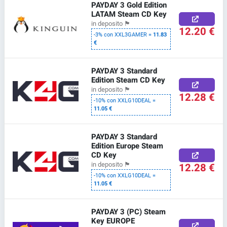
PAYDAY 3 Gold Edition
LATAM Steam CD Key
in deposito
🏴
12.20 €
-3% con XXL3GAMER =
11.83
€
PAYDAY 3 Standard
Edition Steam CD Key
in deposito
🏴
12.28 €
-10% con XXLG10DEAL =
11.05 €
PAYDAY 3 Standard
Edition Europe Steam
CD Key
12.28 €
in deposito
🏴
-10% con XXLG10DEAL =
11.05 €
PAYDAY 3 (PC) Steam
Key EUROPE