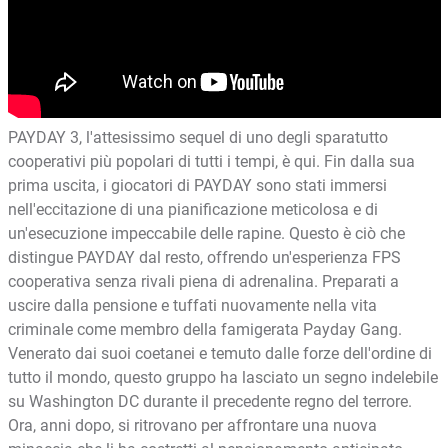
PAYDAY 3, l'attesissimo sequel di uno degli sparatutto
cooperativi più popolari di tutti i tempi, è qui. Fin dalla sua
prima uscita, i giocatori di PAYDAY sono stati immersi
nell'eccitazione di una pianificazione meticolosa e di
un'esecuzione impeccabile delle rapine. Questo è ciò che
distingue PAYDAY dal resto, offrendo un'esperienza FPS
cooperativa senza rivali piena di adrenalina. Preparati a
uscire dalla pensione e tuffati nuovamente nella vita
criminale come membro della famigerata Payday Gang.
Venerato dai suoi coetanei e temuto dalle forze dell'ordine di
tutto il mondo, questo gruppo ha lasciato un segno indelebile
su Washington DC durante il precedente regno del terrore.
Ora, anni dopo, si ritrovano per affrontare una nuova