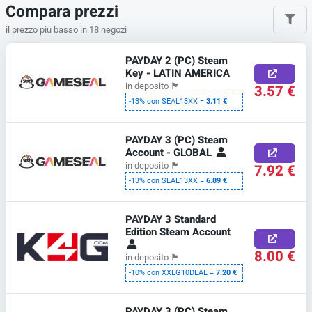
Compara prezzi
il prezzo più basso in 18 negozi
PAYDAY 2 (PC) Steam
Key - LATIN AMERICA
in deposito
🏴
3.57 €
-13% con SEAL13XX =
3.11 €
PAYDAY 3 (PC) Steam
Account - GLOBAL
in deposito
🏴
7.92 €
-13% con SEAL13XX =
6.89 €
PAYDAY 3 Standard
Edition Steam Account
8.00 €
in deposito
🏴
-10% con XXLG10DEAL =
7.20 €
PAYDAY 3 (PC) Steam