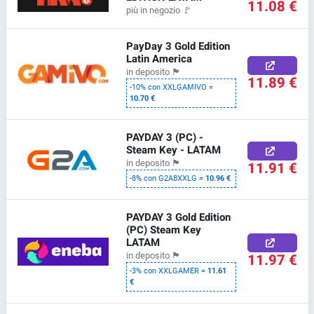
11.08 €
più in negozio
🚩
PayDay 3 Gold Edition
Latin America
in deposito
🏴
11.89 €
-10% con XXLGAMIVO =
10.70 €
PAYDAY 3 (PC) -
Steam Key - LATAM
in deposito
🏴
11.91 €
-8% con G2A8XXLG =
10.96 €
PAYDAY 3 Gold Edition
(PC) Steam Key
LATAM
11.97 €
in deposito
🏴
-3% con XXLGAMER =
11.61
€