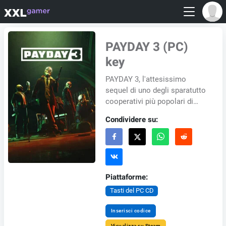
PAYDAY 3 (PC)
key
PAYDAY 3, l'attesissimo
sequel di uno degli sparatutto
cooperativi più popolari di
tutti i tempi, è qui. Fin dalla
Condividere su:
sua prima uscita, i giocatori di
PA...
Piattaforme:
Tasti del PC CD
Inserisci codice
Visualizza su Steam