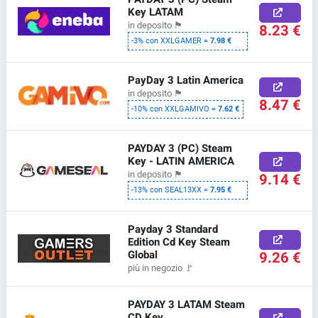
Key LATAM
in deposito
🏴
8.23 €
-3% con XXLGAMER =
7.98 €
PayDay 3 Latin America
in deposito
🏴
8.47 €
-10% con XXLGAMIVO =
7.62 €
PAYDAY 3 (PC) Steam
Key - LATIN AMERICA
in deposito
🏴
9.14 €
-13% con SEAL13XX =
7.95 €
Payday 3 Standard
Edition Cd Key Steam
Global
9.26 €
più in negozio
🚩
PAYDAY 3 LATAM Steam
CD Key