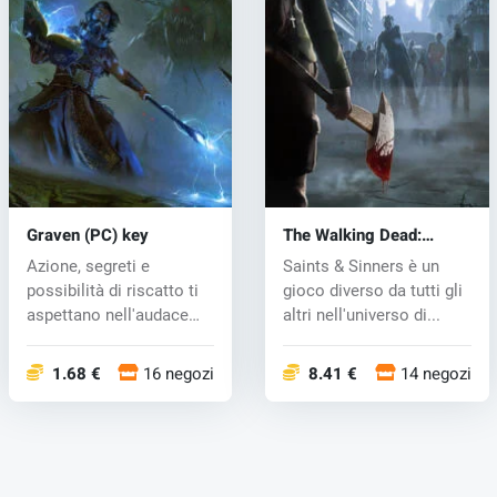
Graven (PC) key
The Walking Dead:
Saints & Sinners (PC)
Azione, segreti e
Saints & Sinners è un
key
possibilità di riscatto ti
gioco diverso da tutti gli
aspettano nell'audace
altri nell'universo di...
puzzle g...
1.68 €
16 negozi
8.41 €
14 negozi