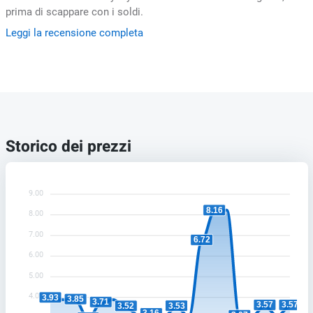
prima di scappare con i soldi.
Leggi la recensione completa
Storico dei prezzi
9.00
8.16
8.00
7.00
6.72
6.00
5.00
4.00
3.93
3.85
3.71
3.57
3.57
3.53
3.52