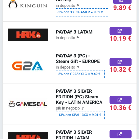
in deposito
🏴
9.89 €
-3% con XXL3GAMER =
9.59 €
PAYDAY 3 LATAM
10.19 €
in deposito
🏴
PAYDAY 3 (PC) -
Steam Gift - EUROPE
in deposito
🏴
10.32 €
-8% con G2A8XXLG =
9.49 €
PAYDAY 3 SILVER
EDITION (PC) Steam
Key - LATIN AMERICA
10.36 €
più in negozio
🚩
-13% con SEAL13XX =
9.01 €
PAYDAY 3 SILVER
EDITION LATAM