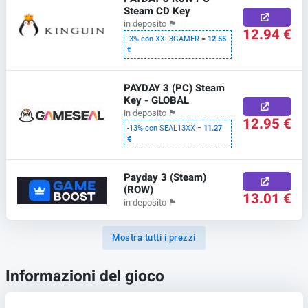
Steam CD Key
in deposito
🏴
12.94 €
-3% con XXL3GAMER =
12.55
€
PAYDAY 3 (PC) Steam
Key - GLOBAL
in deposito
🏴
12.95 €
-13% con SEAL13XX =
11.27
€
Payday 3 (Steam)
(ROW)
13.01 €
in deposito
🏴
Mostra tutti i prezzi
Informazioni del gioco