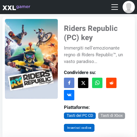
Riders Republic
(PC) key
Immergiti nell'emozionante
regno di Riders Republic™, un
vasto paradiso
multigiocatore! Abbraccia il
Condividere su:
brivido di afferrare la tua
bicicletta, gli sci,...
Piattaforme:
Tasti del PC CD
Tasti di Xbox
Inserisci codice