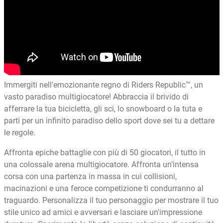
Immergiti nell'emozionante regno di Riders Republic™, un
vasto paradiso multigiocatore! Abbraccia il brivido di
afferrare la tua bicicletta, gli sci, lo snowboard o la tuta e
parti per un infinito paradiso dello sport dove sei tu a dettare
le regole.
Affronta epiche battaglie con più di 50 giocatori, il tutto in
una colossale arena multigiocatore. Affronta un'intensa
corsa con una partenza in massa in cui collisioni,
macinazioni e una feroce competizione ti condurranno al
traguardo. Personalizza il tuo personaggio per mostrare il tuo
stile unico ad amici e avversari e lasciare un'impressione