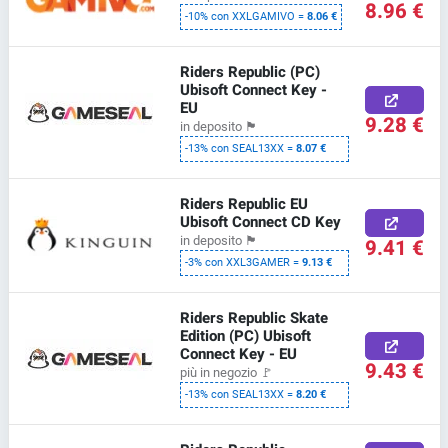
8.96 €
-10% con XXLGAMIVO =
8.06 €
Riders Republic (PC)
Ubisoft Connect Key -
EU
9.28 €
in deposito
🏴
-13% con SEAL13XX =
8.07 €
Riders Republic EU
Ubisoft Connect CD Key
in deposito
🏴
9.41 €
-3% con XXL3GAMER =
9.13 €
Riders Republic Skate
Edition (PC) Ubisoft
Connect Key - EU
9.43 €
più in negozio
🚩
-13% con SEAL13XX =
8.20 €