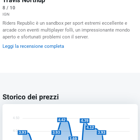
Travis Northup
8 / 10
IGN
Riders Republic è un sandbox per sport estremi eccellente e
arcade con eventi multiplayer folli, un impressionante mondo
aperto e sfortunati problemi con il server.
Leggi la recensione completa
Storico dei prezzi
4.50
4.42
4.39
4.12
4.00
3.93
3.93
3.93
3.69