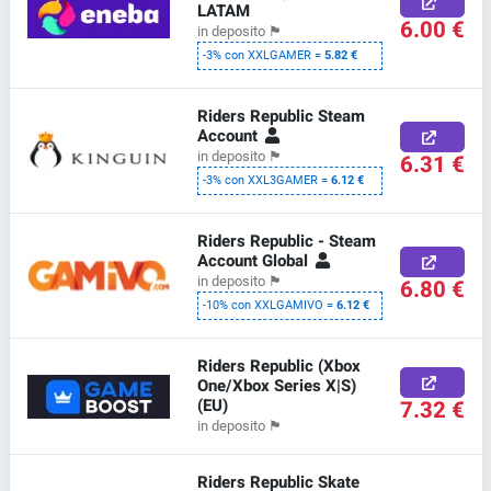
LATAM
6.00 €
in deposito
🏴
-3% con XXLGAMER =
5.82 €
Riders Republic Steam
Account
in deposito
🏴
6.31 €
-3% con XXL3GAMER =
6.12 €
Riders Republic - Steam
Account Global
in deposito
🏴
6.80 €
-10% con XXLGAMIVO =
6.12 €
Riders Republic (Xbox
One/Xbox Series X|S)
(EU)
7.32 €
in deposito
🏴
Riders Republic Skate