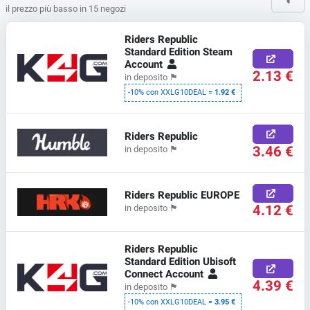
il prezzo più basso in 15 negozi
Riders Republic
Standard Edition Steam
Account
2.13 €
in deposito
🏴
-10% con XXLG10DEAL =
1.92 €
Riders Republic
3.46 €
in deposito
🏴
Riders Republic EUROPE
4.12 €
in deposito
🏴
Riders Republic
Standard Edition Ubisoft
Connect Account
4.39 €
in deposito
🏴
-10% con XXLG10DEAL =
3.95 €