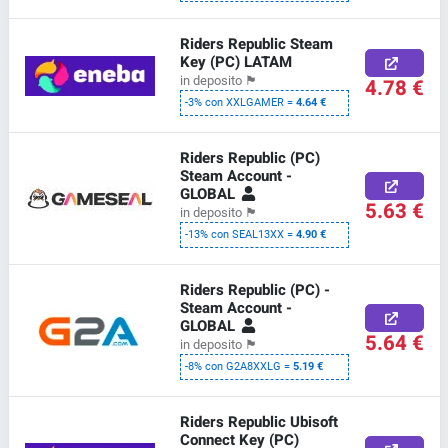
Riders Republic Steam
Key (PC) LATAM
in deposito
🏴
4.78 €
-3% con XXLGAMER =
4.64 €
Riders Republic (PC)
Steam Account -
GLOBAL
5.63 €
in deposito
🏴
-13% con SEAL13XX =
4.90 €
Riders Republic (PC) -
Steam Account -
GLOBAL
5.64 €
in deposito
🏴
-8% con G2A8XXLG =
5.19 €
Riders Republic Ubisoft
Connect Key (PC)