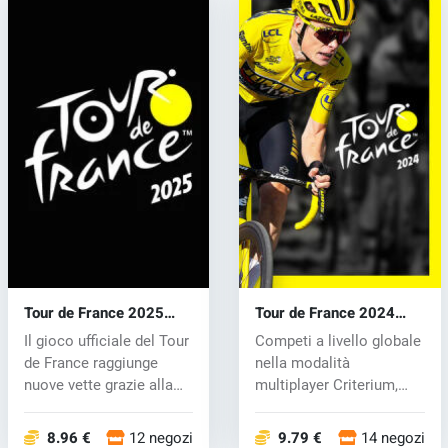
Tour de France 2025
Tour de France 2024
(PC) key
(PC) key
Il gioco ufficiale del Tour
Competi a livello globale
de France raggiunge
nella modalità
nuove vette grazie alla
multiplayer Criterium,
pot...
consentendo...
8.96 €
12 negozi
9.79 €
14 negozi