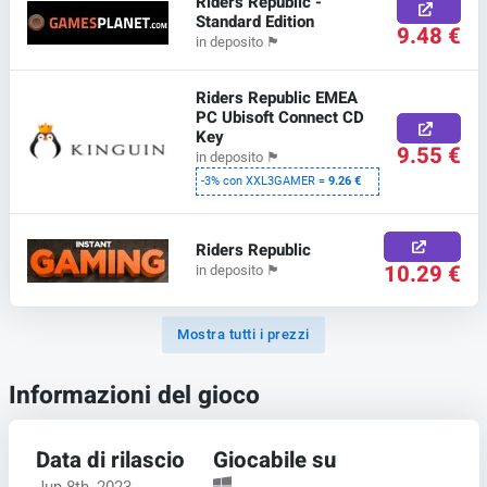
Riders Republic -
Standard Edition
9.48 €
in deposito
🏴
Riders Republic EMEA
PC Ubisoft Connect CD
Key
9.55 €
in deposito
🏴
-3% con XXL3GAMER =
9.26 €
Riders Republic
10.29 €
in deposito
🏴
Mostra tutti i prezzi
Informazioni del gioco
Data di rilascio
Giocabile su
Jun 8th, 2023