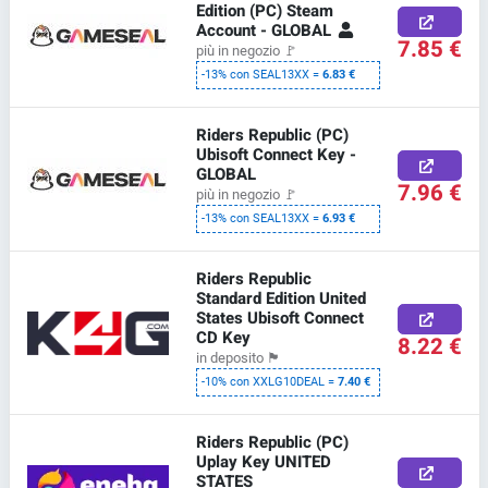
Edition (PC) Steam
Account - GLOBAL
7.85 €
più in negozio
🚩
-13% con SEAL13XX =
6.83 €
Riders Republic (PC)
Ubisoft Connect Key -
GLOBAL
7.96 €
più in negozio
🚩
-13% con SEAL13XX =
6.93 €
Riders Republic
Standard Edition United
States Ubisoft Connect
CD Key
8.22 €
in deposito
🏴
-10% con XXLG10DEAL =
7.40 €
Riders Republic (PC)
Uplay Key UNITED
STATES