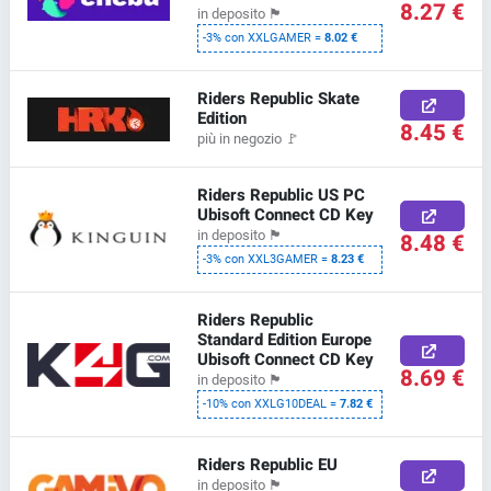
8.27 €
in deposito
🏴
-3% con XXLGAMER =
8.02 €
Riders Republic Skate
Edition
8.45 €
più in negozio
🚩
Riders Republic US PC
Ubisoft Connect CD Key
in deposito
🏴
8.48 €
-3% con XXL3GAMER =
8.23 €
Riders Republic
Standard Edition Europe
Ubisoft Connect CD Key
8.69 €
in deposito
🏴
-10% con XXLG10DEAL =
7.82 €
Riders Republic EU
in deposito
🏴