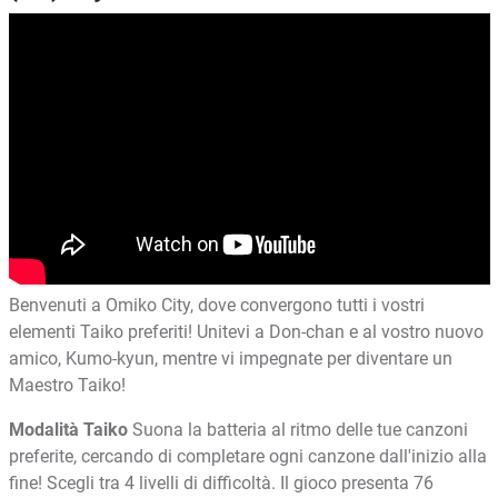
Benvenuti a Omiko City, dove convergono tutti i vostri
elementi Taiko preferiti! Unitevi a Don-chan e al vostro nuovo
amico, Kumo-kyun, mentre vi impegnate per diventare un
Maestro Taiko!
Modalità Taiko
Suona la batteria al ritmo delle tue canzoni
preferite, cercando di completare ogni canzone dall'inizio alla
fine! Scegli tra 4 livelli di difficoltà. Il gioco presenta 76