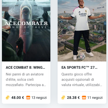
ACE COMBAT 8: WINGS
EA SPORTS FC™ 27
OF THEVE (PC) key
(PC) key
Nei panni di un aviatore
Questo gioco offre
d'élite, solca cieli
acquisti opzionali di
mozzafiato. Partecipa a
valuta virtuale, utilizzabili
inten...
per...
48.00 €
13 negozi
28.38 €
11 negozi