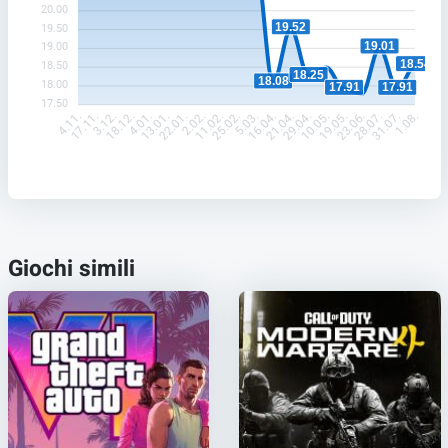
20.00
19.52
19.50
19.01
19.00
18.54
18.50
18.25
18.08
18.00
17.91
17.91
17.50
17.11.
3.12.
18.12.
4.01.
13.01.
22.01.
2.02.
11.02.
25.02.
5.03.
16.04.
21.04.
29.04.
10.05.
19.05.
23.06.
28.07.
31.07.
4.11.
1.08.
Giochi simili