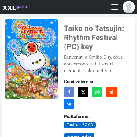
Taiko no Tatsujin:
Rhythm Festival
(PC) key
Benvenuti a Omiko City, dove
convergono tutti i vostri
elementi Taiko preferiti!
Unitevi a Don-chan e al vostro
Condividere su:
nuovo amico, Kumo-kyun,
mentre vi impe...
Piattaforme:
Tasti del PC CD
Inserisci codice