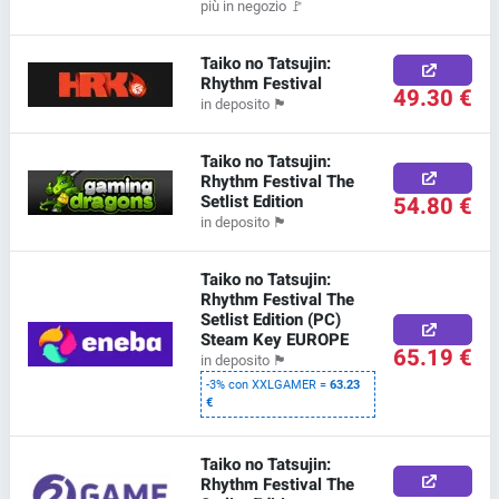
più in negozio
🚩
Taiko no Tatsujin:
Rhythm Festival
49.30 €
in deposito
🏴
Taiko no Tatsujin:
Rhythm Festival The
Setlist Edition
54.80 €
in deposito
🏴
Taiko no Tatsujin:
Rhythm Festival The
Setlist Edition (PC)
Steam Key EUROPE
65.19 €
in deposito
🏴
-3% con XXLGAMER =
63.23
€
Taiko no Tatsujin:
Rhythm Festival The