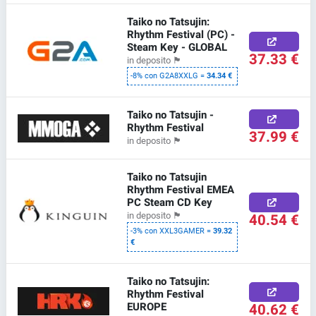
Taiko no Tatsujin:
Rhythm Festival (PC) -
Steam Key - GLOBAL
37.33 €
in deposito
🏴
-8% con G2A8XXLG =
34.34 €
Taiko no Tatsujin -
Rhythm Festival
37.99 €
in deposito
🏴
Taiko no Tatsujin
Rhythm Festival EMEA
PC Steam CD Key
40.54 €
in deposito
🏴
-3% con XXL3GAMER =
39.32
€
Taiko no Tatsujin:
Rhythm Festival
EUROPE
40.62 €