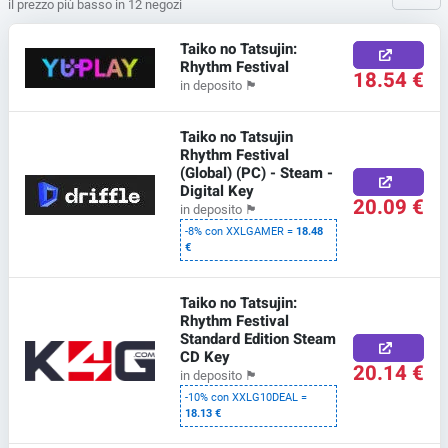
il prezzo più basso in 12 negozi
Taiko no Tatsujin:
Rhythm Festival
18.54 €
in deposito
🏴
Taiko no Tatsujin
Rhythm Festival
(Global) (PC) - Steam -
Digital Key
20.09 €
in deposito
🏴
-8% con XXLGAMER =
18.48
€
Taiko no Tatsujin:
Rhythm Festival
Standard Edition Steam
CD Key
20.14 €
in deposito
🏴
-10% con XXLG10DEAL =
18.13 €