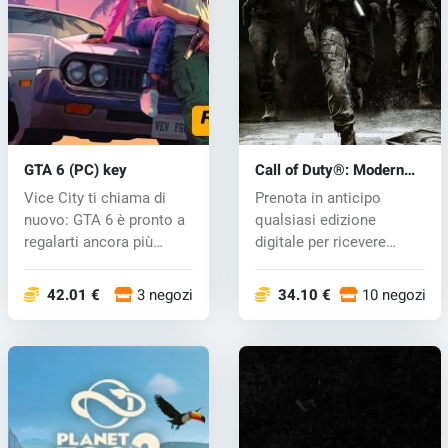
GTA 6 (PC) key
Call of Duty®: Modern
Warfare® 4 (PC) key
Vice City ti chiama di
Prenota in anticipo
nuovo: GTA 6 è pronto a
qualsiasi edizione
regalarti ancora più
digitale per ricevere
azione,...
bonus esclusiv...
42.01 €
3 negozi
34.10 €
10 negozi