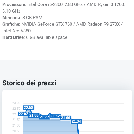
Processore
: Intel Core i5-2300, 2.80 GHz / AMD Ryzen 3 1200,
3.10 GHz
Memoria
: 8 GB RAM
Grafiche
: NVIDIA GeForce GTX 760 / AMD Radeon R9 270X /
Intel Arc A380
Hard Drive
: 6 GB available space
Storico dei prezzi
23.00
22.58
22.50
22.02
22.00
21.88
21.82
21.72
21.66
21.50
21.34
21.00
20.50