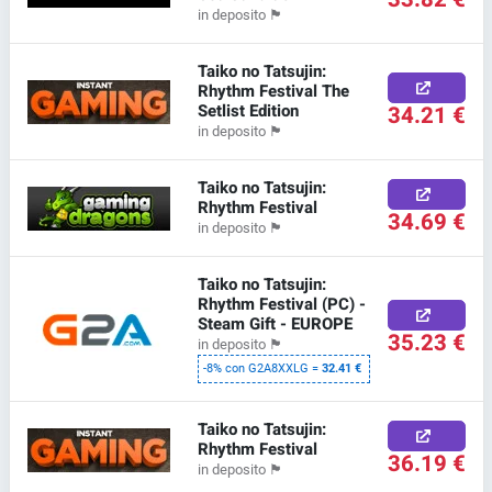
in deposito
🏴
Taiko no Tatsujin:
Rhythm Festival The
Setlist Edition
34.21 €
in deposito
🏴
Taiko no Tatsujin:
Rhythm Festival
34.69 €
in deposito
🏴
Taiko no Tatsujin:
Rhythm Festival (PC) -
Steam Gift - EUROPE
35.23 €
in deposito
🏴
-8% con G2A8XXLG =
32.41 €
Taiko no Tatsujin:
Rhythm Festival
36.19 €
in deposito
🏴