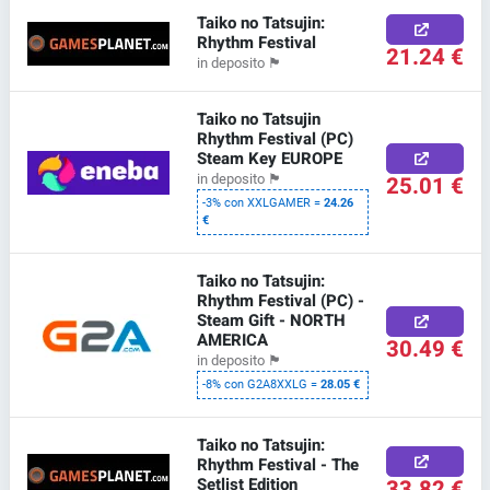
Taiko no Tatsujin:
Rhythm Festival
21.24 €
in deposito
🏴
Taiko no Tatsujin
Rhythm Festival (PC)
Steam Key EUROPE
25.01 €
in deposito
🏴
-3% con XXLGAMER =
24.26
€
Taiko no Tatsujin:
Rhythm Festival (PC) -
Steam Gift - NORTH
AMERICA
30.49 €
in deposito
🏴
-8% con G2A8XXLG =
28.05 €
Taiko no Tatsujin:
Rhythm Festival - The
Setlist Edition
33.82 €