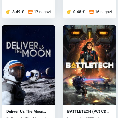
p...
simulazione di st...
3.49 €
17 negozi
0.48 €
16 negozi
Deliver Us The Moon
BATTLETECH (PC) CD
(PC) key
key