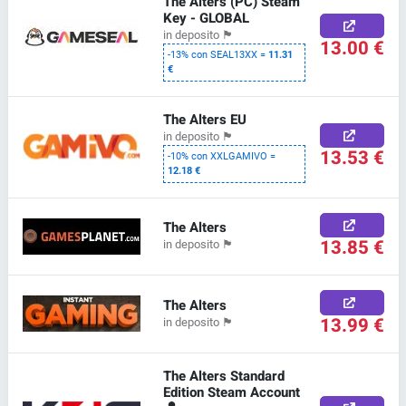
The Alters (PC) Steam
Key - GLOBAL
in deposito
🏴
13.00 €
-13% con SEAL13XX =
11.31
€
The Alters EU
in deposito
🏴
13.53 €
-10% con XXLGAMIVO =
12.18 €
The Alters
13.85 €
in deposito
🏴
The Alters
13.99 €
in deposito
🏴
The Alters Standard
Edition Steam Account