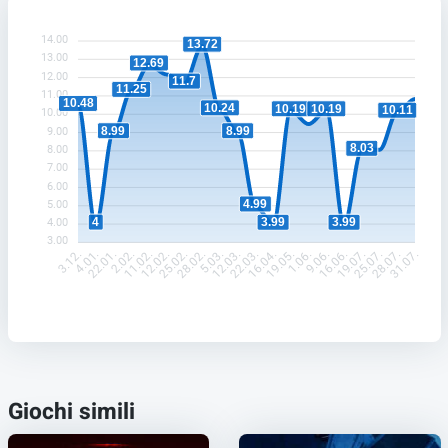
14.00
13.72
13.00
12.69
12.00
11.7
11.25
11.00
10.48
10.24
10.19
10.19
10.11
10.00
8.99
8.99
9.00
8.03
8.00
7.00
6.00
4.99
5.00
4
3.99
3.99
4.00
3.00
4.01.
22.01.
2.02.
11.02.
12.02.
25.02.
28.02.
5.03.
12.03.
22.03.
16.04.
19.05.
1.06.
9.06.
16.06.
19.07.
25.07.
28.07.
3.12.
31.07.
Giochi simili