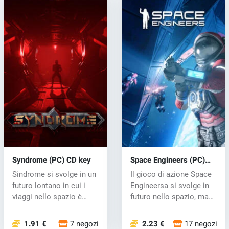
Syndrome (PC) CD key
Space Engineers (PC)
CD key
Sindrome si svolge in un
Il gioco di azione Space
futuro lontano in cui i
Engineersa si svolge in
viaggi nello spazio è
futuro nello spazio, ma
dive...
gl...
1.91 €
7 negozi
2.23 €
17 negozi