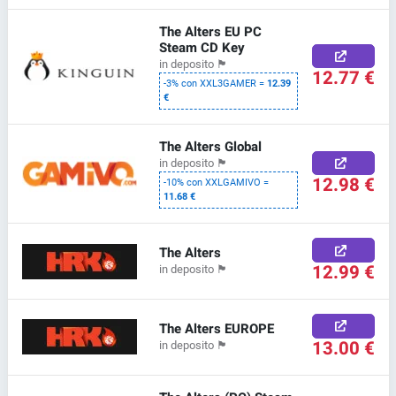
The Alters EU PC
Steam CD Key
in deposito
🏴
12.77 €
-3% con XXL3GAMER =
12.39
€
The Alters Global
in deposito
🏴
12.98 €
-10% con XXLGAMIVO =
11.68 €
The Alters
12.99 €
in deposito
🏴
The Alters EUROPE
13.00 €
in deposito
🏴