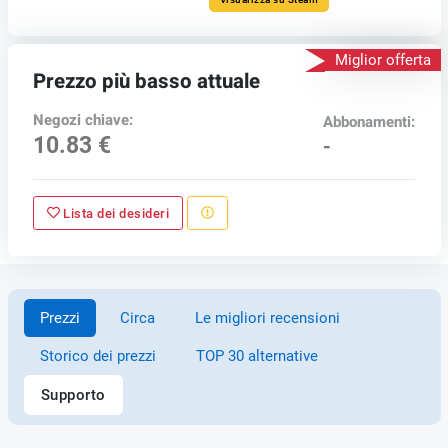
Miglior offerta
Prezzo più basso attuale
Negozi chiave:
Abbonamenti:
10.83 €
-
Lista dei desideri
Prezzi
Circa
Le migliori recensioni
Storico dei prezzi
TOP 30 alternative
Supporto