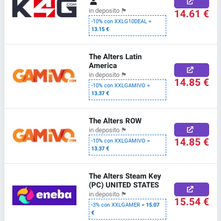
14.61 €
in deposito
🏴
-10% con XXLG10DEAL =
13.15 €
The Alters Latin
America
in deposito
🏴
14.85 €
-10% con XXLGAMIVO =
13.37 €
The Alters ROW
in deposito
🏴
14.85 €
-10% con XXLGAMIVO =
13.37 €
The Alters Steam Key
(PC) UNITED STATES
in deposito
🏴
15.54 €
-3% con XXLGAMER =
15.07
€