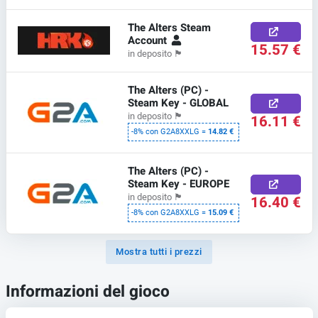
The Alters Steam
Account
15.57 €
in deposito
🏴
The Alters (PC) -
Steam Key - GLOBAL
in deposito
🏴
16.11 €
-8% con G2A8XXLG =
14.82 €
The Alters (PC) -
Steam Key - EUROPE
in deposito
🏴
16.40 €
-8% con G2A8XXLG =
15.09 €
Mostra tutti i prezzi
Informazioni del gioco