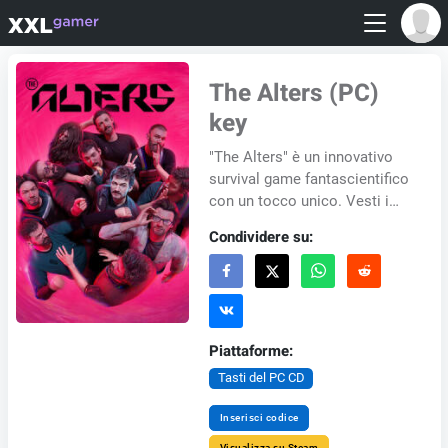
The Alters (PC)
key
"The Alters" è un innovativo
survival game fantascientifico
con un tocco unico. Vesti i
panni di Jan Dolski, unico
Condividere su:
sopravvissuto a una spedi...
Piattaforme:
Tasti del PC CD
Inserisci codice
Visualizza su Steam