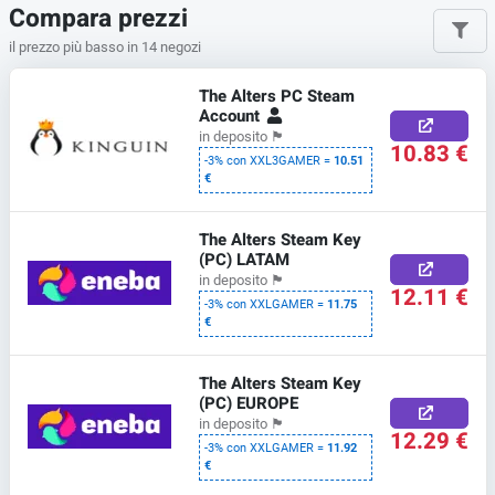
Compara prezzi
il prezzo più basso in 14 negozi
The Alters PC Steam
Account
in deposito
🏴
10.83 €
-3% con XXL3GAMER =
10.51
€
The Alters Steam Key
(PC) LATAM
in deposito
🏴
12.11 €
-3% con XXLGAMER =
11.75
€
The Alters Steam Key
(PC) EUROPE
in deposito
🏴
12.29 €
-3% con XXLGAMER =
11.92
€