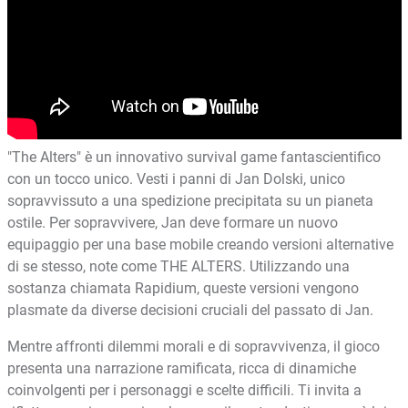
"The Alters" è un innovativo survival game fantascientifico
con un tocco unico. Vesti i panni di Jan Dolski, unico
sopravvissuto a una spedizione precipitata su un pianeta
ostile. Per sopravvivere, Jan deve formare un nuovo
equipaggio per una base mobile creando versioni alternative
di se stesso, note come THE ALTERS. Utilizzando una
sostanza chiamata Rapidium, queste versioni vengono
plasmate da diverse decisioni cruciali del passato di Jan.
Mentre affronti dilemmi morali e di sopravvivenza, il gioco
presenta una narrazione ramificata, ricca di dinamiche
coinvolgenti per i personaggi e scelte difficili. Ti invita a