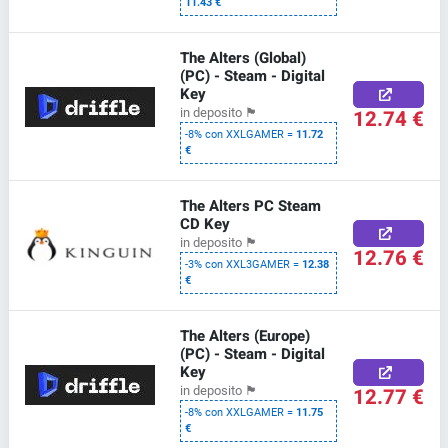
11.43 €
The Alters (Global)
(PC) - Steam - Digital
Key
12.74 €
in deposito
🏴
-8% con XXLGAMER =
11.72
€
The Alters PC Steam
CD Key
in deposito
🏴
12.76 €
-3% con XXL3GAMER =
12.38
€
The Alters (Europe)
(PC) - Steam - Digital
Key
12.77 €
in deposito
🏴
-8% con XXLGAMER =
11.75
€