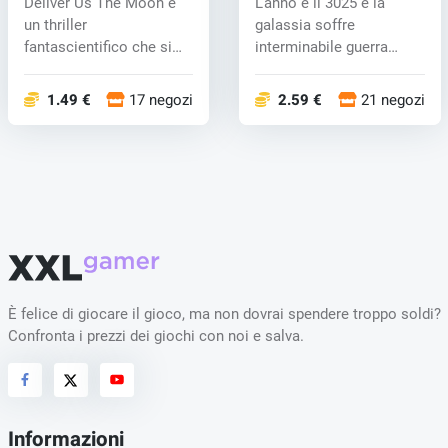
Deliver Us The Moon è
L'anno è il 3025 e la
un thriller
galassia soffre
fantascientifico che si
interminabile guerra
svolge in un futu...
gestito da famig...
1.49 €
17 negozi
2.59 €
21 negozi
È felice di giocare il gioco, ma non dovrai spendere troppo soldi?
Confronta i prezzi dei giochi con noi e salva.
Informazioni