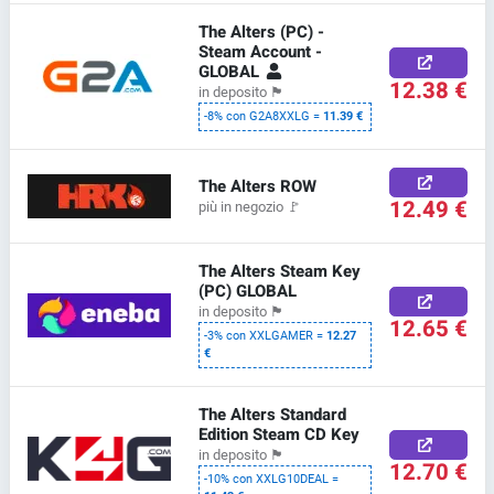
The Alters (PC) -
Steam Account -
GLOBAL
12.38 €
in deposito
🏴
-8% con G2A8XXLG =
11.39 €
The Alters ROW
12.49 €
più in negozio
🚩
The Alters Steam Key
(PC) GLOBAL
in deposito
🏴
12.65 €
-3% con XXLGAMER =
12.27
€
The Alters Standard
Edition Steam CD Key
in deposito
🏴
12.70 €
-10% con XXLG10DEAL =