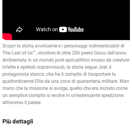
Scopri la storia avvincente e i personaggi indimenticabili di
The Last of Us™, vincitore di oltre 200 premi Gioco dell'anno.
Ambientata in un mondo post-apocalittico invaso da creature
infette e spietati sopravvissuti, la storia segue Joel, il
protagonista stanco, che ha il compito di trasportare la
quattordicenne Ellie da una zona di quarantena militare. Man
mano che la missione si svolge, quello che era iniziato come
un semplice compito si evolve in un'estenuante spedizione
attraverso il paese.
Più dettagli