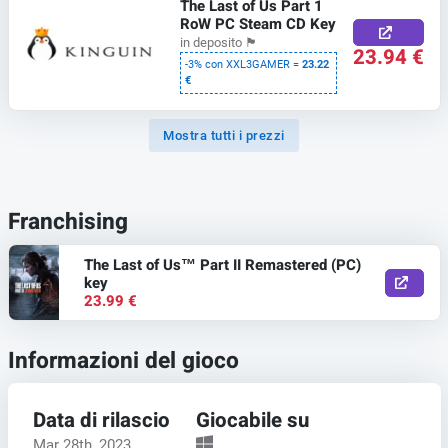
The Last of Us Part 1
RoW PC Steam CD Key
in deposito
🏴
23.94 €
-3% con XXL3GAMER =
23.22
€
Mostra tutti i prezzi
Franchising
The Last of Us™ Part II Remastered (PC)
key
23.99 €
Informazioni del gioco
Data di rilascio
Giocabile su
Mar 28th, 2023