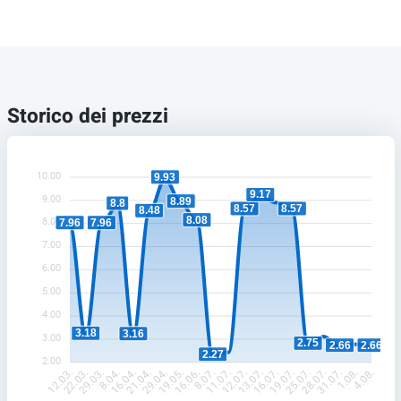
Storico dei prezzi
10.00
9.93
9.17
9.00
8.89
8.8
8.57
8.57
8.48
8.08
8.00
7.96
7.96
7.00
6.00
5.00
4.00
3.18
3.16
3.00
2.75
2.66
2.66
2.27
2.00
22.03.
29.03.
8.04.
16.04.
21.04.
29.04.
19.05.
16.06.
8.07.
11.07.
12.07.
13.07.
16.07.
19.07.
25.07.
28.07.
31.07.
1.08.
12.03.
4.08.