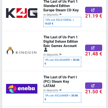
The Last of Us Part 1
Standard Edition
Europe Steam CD Key
21.19 €
in deposito
🏴
-10% con XXLG10DEAL =
19.07 €
The Last of Us Part 1
Digital Deluxe Edition
Epic Games Account
21.48 €
in deposito
🏴
-3% con XXL3GAMER =
20.84
€
The Last of Us Part I
(PC) Steam Key
LATAM
21.50 €
in deposito
🏴
-3% con XXLGAMER =
20.86
€