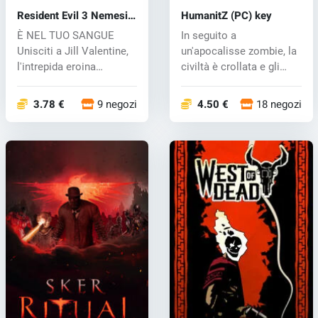
Resident Evil 3 Nemesis
HumanitZ (PC) key
(1999) (PC) key
È NEL TUO SANGUE
In seguito a
Unisciti a Jill Valentine,
un'apocalisse zombie, la
l'intrepida eroina
civiltà è crollata e gli
sopravvissut...
zeek ora reg...
3.78 €
9 negozi
4.50 €
18 negozi