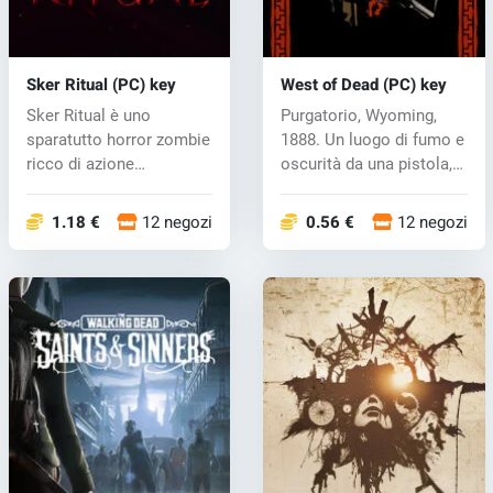
Sker Ritual (PC) key
West of Dead (PC) key
Sker Ritual è uno
Purgatorio, Wyoming,
sparatutto horror zombie
1888. Un luogo di fumo e
ricco di azione
oscurità da una pistola,
sviluppato dagli...
un p...
1.18 €
12 negozi
0.56 €
12 negozi