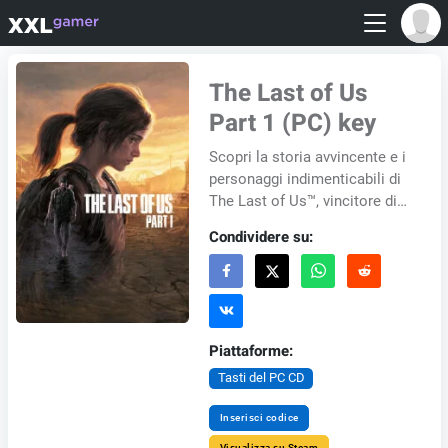
The Last of Us
Part 1 (PC) key
Scopri la storia avvincente e i
personaggi indimenticabili di
The Last of Us™, vincitore di
oltre 200 premi Gioco
Condividere su:
dell'anno. Ambientata in un
mondo po...
Piattaforme:
Tasti del PC CD
Inserisci codice
Visualizza su Steam