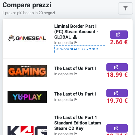
Compara prezzi
il prezzo più basso in 20 negozi
Liminal Border Part I
(PC) Steam Account -
GLOBAL
2.66 €
in deposito
🏴
-13% con SEAL13XX =
2.31 €
The Last of Us Part I
18.99 €
in deposito
🏴
The Last of Us Part I
19.70 €
in deposito
🏴
The Last of Us Part 1
Standard Edition Latam
Steam CD Key
in deposito
🏴