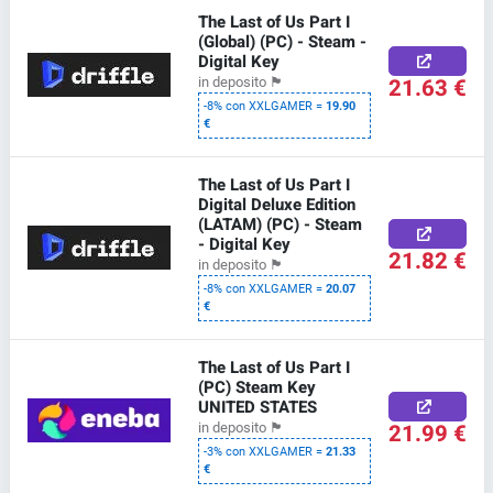
The Last of Us Part I
(Global) (PC) - Steam -
Digital Key
21.63 €
in deposito
🏴
-8% con XXLGAMER =
19.90
€
The Last of Us Part I
Digital Deluxe Edition
(LATAM) (PC) - Steam
- Digital Key
21.82 €
in deposito
🏴
-8% con XXLGAMER =
20.07
€
The Last of Us Part I
(PC) Steam Key
UNITED STATES
21.99 €
in deposito
🏴
-3% con XXLGAMER =
21.33
€