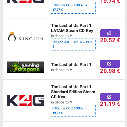
19.74 €
-10% con XXLG10DEAL =
17.77 €
The Last of Us Part 1
LATAM Steam CD Key
in deposito
🏴
20.52 €
-3% con XXL3GAMER =
19.90
€
The Last of Us Part 1
20.98 €
in deposito
🏴
The Last of Us Part 1
Standard Edition Steam
CD Key
21.19 €
in deposito
🏴
-10% con XXLG10DEAL =
19.07 €