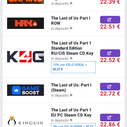
22.39 €
in deposito
🏴
The Last of Us Part I
ROW
22.51 €
in deposito
🏴
The Last of Us Part 1
Standard Edition
RU/CIS Steam CD Key
22.52 €
in deposito
🏴
-10% con XXLG10DEAL =
20.27 €
The Last of Us: Part I
(Steam)
22.72 €
in deposito
🏴
The Last of Us Part 1
EU PC Steam CD Key
in deposito
🏴
22.86 €
-3% con XXL3GAMER =
22.17