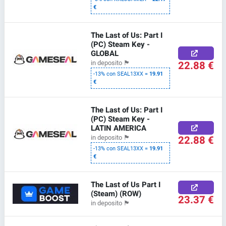
€
The Last of Us: Part I
(PC) Steam Key -
GLOBAL
22.88 €
in deposito
🏴
-13% con SEAL13XX =
19.91
€
The Last of Us: Part I
(PC) Steam Key -
LATIN AMERICA
22.88 €
in deposito
🏴
-13% con SEAL13XX =
19.91
€
The Last of Us Part I
(Steam) (ROW)
23.37 €
in deposito
🏴