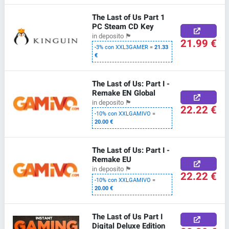
The Last of Us Part 1
PC Steam CD Key
in deposito
🏴
21.99 €
-3% con XXL3GAMER =
21.33
€
The Last of Us: Part I -
Remake EN Global
in deposito
🏴
22.22 €
-10% con XXLGAMIVO =
20.00 €
The Last of Us: Part I -
Remake EU
in deposito
🏴
22.22 €
-10% con XXLGAMIVO =
20.00 €
The Last of Us Part I
Digital Deluxe Edition