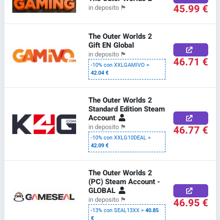
45.99 €
in deposito
🏴
The Outer Worlds 2
Gift EN Global
in deposito
🏴
46.71 €
-10% con XXLGAMIVO =
42.04 €
The Outer Worlds 2
Standard Edition Steam
Account
46.77 €
in deposito
🏴
-10% con XXLG10DEAL =
42.09 €
The Outer Worlds 2
(PC) Steam Account -
GLOBAL
46.95 €
in deposito
🏴
-13% con SEAL13XX =
40.85
€