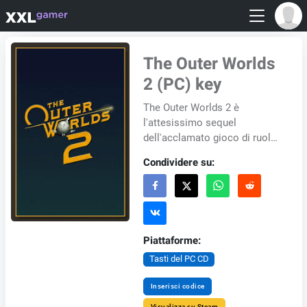
The Outer Worlds
2 (PC) key
The Outer Worlds 2 è
l'attesissimo sequel
dell'acclamato gioco di ruolo
fantascientifico in prima
Condividere su:
persona di Obsidian
Entertainment. Preparati a
un'av...
Piattaforme:
Tasti del PC CD
Inserisci codice
Visualizza su Steam