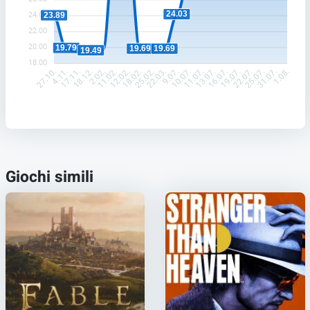
24.03
24.00
23.89
22.00
20.00
19.79
19.69
19.69
19.49
18.00
4.11.
17.11.
18.12.
2.02.
11.02.
12.02.
18.02.
25.02.
22.03.
9.07.
10.07.
11.07.
13.07.
16.07.
19.07.
22.07.
25.07.
31.07.
27.10.
1.08.
Giochi simili