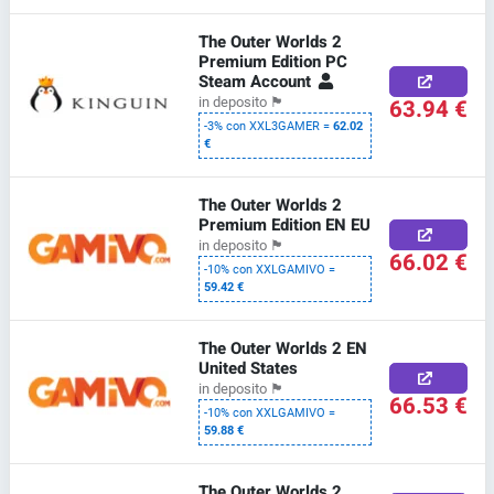
The Outer Worlds 2
Premium Edition PC
Steam Account
63.94 €
in deposito
🏴
-3% con XXL3GAMER =
62.02
€
The Outer Worlds 2
Premium Edition EN EU
in deposito
🏴
66.02 €
-10% con XXLGAMIVO =
59.42 €
The Outer Worlds 2 EN
United States
in deposito
🏴
66.53 €
-10% con XXLGAMIVO =
59.88 €
The Outer Worlds 2