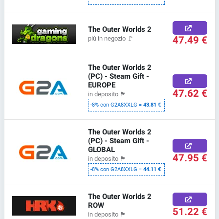
The Outer Worlds 2
47.49 €
più in negozio
🚩
The Outer Worlds 2
(PC) - Steam Gift -
EUROPE
47.62 €
in deposito
🏴
-8% con G2A8XXLG =
43.81 €
The Outer Worlds 2
(PC) - Steam Gift -
GLOBAL
47.95 €
in deposito
🏴
-8% con G2A8XXLG =
44.11 €
The Outer Worlds 2
ROW
51.22 €
in deposito
🏴