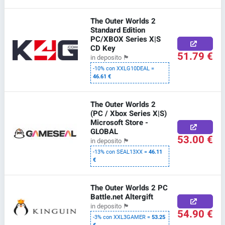
The Outer Worlds 2
Standard Edition
PC/XBOX Series X|S
CD Key
51.79 €
in deposito
🏴
-10% con XXLG10DEAL =
46.61 €
The Outer Worlds 2
(PC / Xbox Series X|S)
Microsoft Store -
GLOBAL
53.00 €
in deposito
🏴
-13% con SEAL13XX =
46.11
€
The Outer Worlds 2 PC
Battle.net Altergift
in deposito
🏴
54.90 €
-3% con XXL3GAMER =
53.25