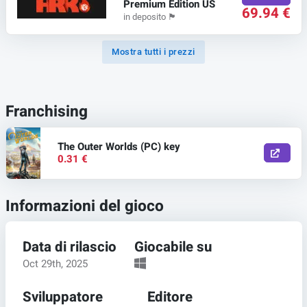
Premium Edition US
69.94 €
in deposito
🏴
Mostra tutti i prezzi
Franchising
The Outer Worlds (PC) key
0.31 €
Informazioni del gioco
Data di rilascio
Giocabile su
Oct 29th, 2025
Sviluppatore
Editore