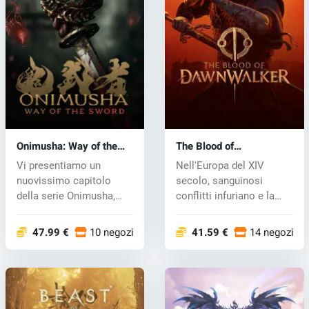
Onimusha: Way of the
The Blood of
Sword (PC) key
Dawnwalker (PC) key
Vi presentiamo un
Nell'Europa del XIV
nuovissimo capitolo
secolo, sanguinosi
della serie Onimusha,
conflitti infuriano e la
dove i duelli d...
Peste Nera...
47.99 €
10 negozi
41.59 €
14 negozi