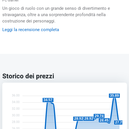
PC Gamer
Un gioco di ruolo con un grande senso di divertimento e
stravaganza, oltre a una sorprendente profondità nella
costruzione dei personaggi.
Leggi la recensione completa
Storico dei prezzi
36.00
35.89
34.57
34.00
32.00
30.00
29.74
28.92
28.92
28.45
28.00
27.79
26.00