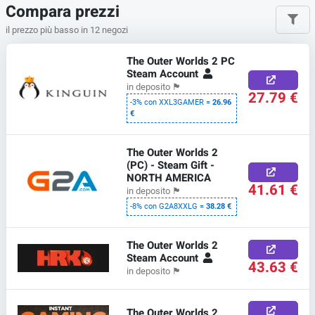
Compara prezzi
il prezzo più basso in 12 negozi
The Outer Worlds 2 PC
Steam Account
in deposito
🏴
27.79 €
-3% con XXL3GAMER =
26.96
€
The Outer Worlds 2
(PC) - Steam Gift -
NORTH AMERICA
41.61 €
in deposito
🏴
-8% con G2A8XXLG =
38.28 €
The Outer Worlds 2
Steam Account
43.63 €
in deposito
🏴
The Outer Worlds 2