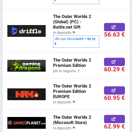
€
The Outer Worlds 2
(Global) (PC) -
Battle.net Gift
56.63 €
in deposito
🏴
-8% con XXLGAMER =
52.10
€
The Outer Worlds 2
Premium Edition
60.29 €
più in negozio
🚩
The Outer Worlds 2
Premium Edition
EUROPE
60.95 €
in deposito
🏴
The Outer Worlds 2
(Microsoft Store)
62.99 €
in deposito
🏴