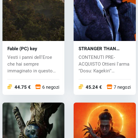
Fable (PC) key
STRANGER THAN
HEAVEN (PC) key
Vesti i panni dell'Eroe
CONTENUTI PRE-
che hai sempre
ACQUISTO Ottieni l'arma
immaginato in questo
"Dosu: Kagekiri"
immersivo gioco...
preordinan...
44.75 €
6 negozi
45.24 €
7 negozi