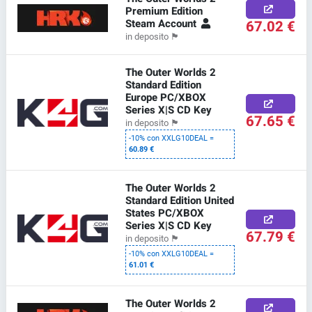
Premium Edition
Steam Account
67.02 €
in deposito
🏴
The Outer Worlds 2
Standard Edition
Europe PC/XBOX
Series X|S CD Key
67.65 €
in deposito
🏴
-10% con XXLG10DEAL =
60.89 €
The Outer Worlds 2
Standard Edition United
States PC/XBOX
Series X|S CD Key
67.79 €
in deposito
🏴
-10% con XXLG10DEAL =
61.01 €
The Outer Worlds 2