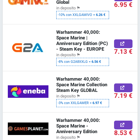
Global
6.95 €
in deposito
🏴
-10% con XXLGAMIVO =
6.26 €
Warhammer 40,000:
Space Marine |
Anniversary Edition (PC)
- Steam Key - EUROPE
7.13 €
in deposito
🏴
-8% con G2A8XXLG =
6.56 €
Warhammer 40,000:
Space Marine Collection
Steam Key GLOBAL
7.19 €
in deposito
🏴
-3% con XXLGAMER =
6.97 €
Warhammer 40,000:
Space Marine -
Anniversary Edition
8.53 €
in deposito
🏴