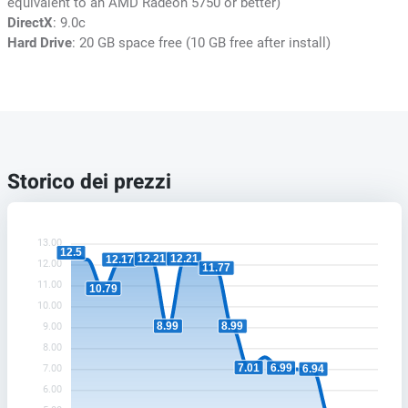
equivalent to an AMD Radeon 5750 or better)
DirectX
: 9.0c
Hard Drive
: 20 GB space free (10 GB free after install)
Storico dei prezzi
13.00
12.5
12.21
12.21
12.17
12.00
11.77
11.00
10.79
10.00
8.99
8.99
9.00
8.00
7.01
6.99
7.00
6.94
6.00