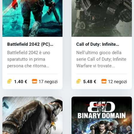
Battlefield 2042 (PC)
Call of Duty: Infinite
key
Warfare (PC) CD key
Battlefield 2042 è uno
Nell'ultimo gioco della
sparatutto in prima
serie Call of Duty; Infinite
persona che ritorna
Warfare vi trovate...
all'iconico...
1.40 €
17 negozi
5.48 €
12 negozi