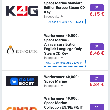
Space Marine Standard
Edition Europe Steam CD
Key
6.15 €
in deposito
🏴
-10% con XXLG10DEAL =
5.54 €
Warhammer 40,000:
Space Marine -
Anniversary Edition
English Language Only
6.46 €
Steam CD Key
in deposito
🏴
-3% con XXL3GAMER =
6.27 €
Warhammer 40,000:
Space Marine
6.84 €
in deposito
🏴
Warhammer 40,000:
Space Marine -
Collection EN/DE/FR/IT