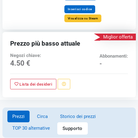
Inserisci codice
Visualizza su Steam
Miglior offerta
Prezzo più basso attuale
Negozi chiave:
Abbonamenti:
4.50 €
-
Lista dei desideri
Prezzi
Circa
Storico dei prezzi
TOP 30 alternative
Supporto