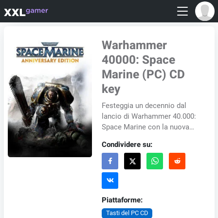
Warhammer
40000: Space
Marine (PC) CD
key
Festeggia un decennio dal
lancio di Warhammer 40.000:
Space Marine con la nuova
Anniversary Edition. Questa
Condividere su:
edizione speciale include, per
la prima vo...
Piattaforme:
Tasti del PC CD