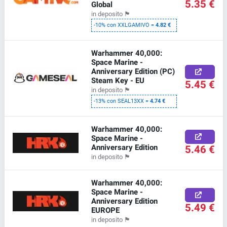
5.35 €
Global
in deposito
🏴
-10% con XXLGAMIVO =
4.82 €
Warhammer 40,000:
Space Marine -
Anniversary Edition (PC)
Steam Key - EU
5.45 €
in deposito
🏴
-13% con SEAL13XX =
4.74 €
Warhammer 40,000:
Space Marine -
Anniversary Edition
5.46 €
in deposito
🏴
Warhammer 40,000:
Space Marine -
Anniversary Edition
5.49 €
EUROPE
in deposito
🏴