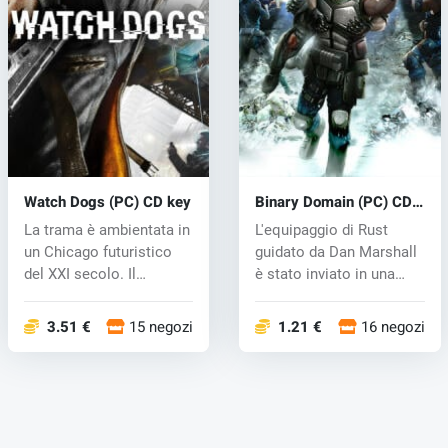
Watch Dogs (PC) CD key
Binary Domain (PC) CD
key
La trama è ambientata in
L'equipaggio di Rust
un Chicago futuristico
guidato da Dan Marshall
del XXI secolo. Il
è stato inviato in una
cosiddet...
fut...
3.51 €
15 negozi
1.21 €
16 negozi