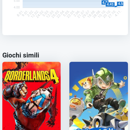
5.00
4.7
4.5
4.41
4.00
9.01.
2.02.
12.02.
24.02.
5.03.
12.03.
25.03.
22.04.
5.05.
22.05.
2.06.
21.07.
29.07.
18.08.
28.08.
10.10.
20.10.
27.10.
8.01.
4.11.
Giochi simili