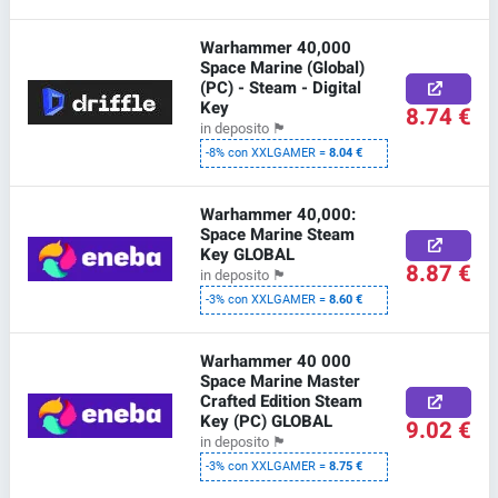
Warhammer 40,000
Space Marine (Global)
(PC) - Steam - Digital
Key
8.74 €
in deposito
🏴
-8% con XXLGAMER =
8.04 €
Warhammer 40,000:
Space Marine Steam
Key GLOBAL
8.87 €
in deposito
🏴
-3% con XXLGAMER =
8.60 €
Warhammer 40 000
Space Marine Master
Crafted Edition Steam
Key (PC) GLOBAL
9.02 €
in deposito
🏴
-3% con XXLGAMER =
8.75 €