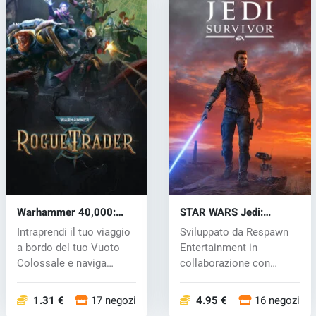
Warhammer 40,000:
STAR WARS Jedi:
Rogue Trader (PC) key
Survivor (PC) key
Intraprendi il tuo viaggio
Sviluppato da Respawn
a bordo del tuo Vuoto
Entertainment in
Colossale e naviga
collaborazione con
attrave...
Lucasfilm Games,...
1.31 €
17 negozi
4.95 €
16 negozi