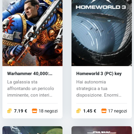
Warhammer 40,000:
Homeworld 3 (PC) key
Space Marine 2 (PC) key
La galassia sta
Hai autonomia
affrontando un pericolo
strategica a tua
imminente, con interi
disposizione. Enormi
mondi che soc...
relitti spaziali conosc...
7.19 €
18 negozi
1.45 €
17 negozi