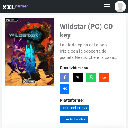
Wildstar (PC) CD
key
La storia epica del gioco
inizia con la scoperta del
pianeta Nexus, che è la casa
originaria della civiltà eldan
Condividere su:
lunga perduta fino ad ora
considerata...
Piattaforme:
Tasti del PC CD
Inserisci codice