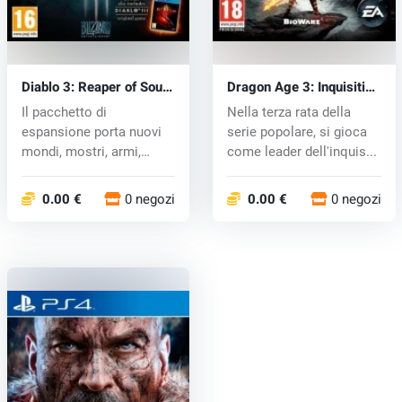
Diablo 3: Reaper of Souls
Dragon Age 3: Inquisition
(PS4) key
(PS4) key
Il pacchetto di
Nella terza rata della
espansione porta nuovi
serie popolare, si gioca
mondi, mostri, armi,
come leader dell'inquis...
estendendo così...
0.00 €
0 negozi
0.00 €
0 negozi