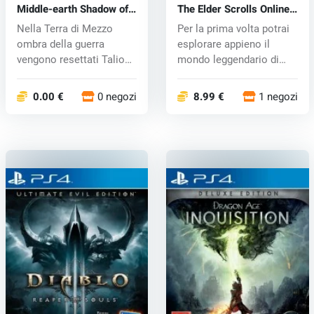
Middle-earth Shadow of
The Elder Scrolls Online:
War (PS4) key
Tamriel Unlimited (PS4)
Nella Terra di Mezzo
Per la prima volta potrai
key
ombra della guerra
esplorare appieno il
vengono resettati Talion
mondo leggendario di
e Celebrio...
The Eld...
0.00 €
0 negozi
8.99 €
1 negozi