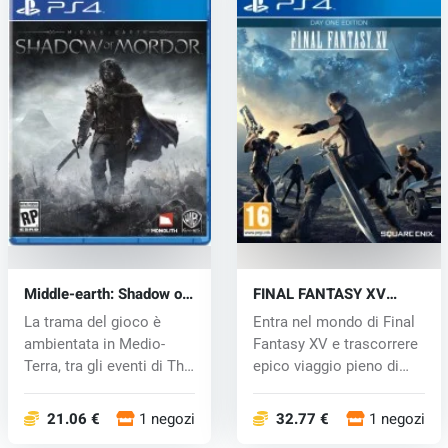
Middle-earth: Shadow of
FINAL FANTASY XV
Mordor (PS4) key
(PS4) key
La trama del gioco è
Entra nel mondo di Final
ambientata in Medio-
Fantasy XV e trascorrere
Terra, tra gli eventi di The
epico viaggio pieno di
Hobbi...
em...
21.06 €
1 negozi
32.77 €
1 negozi