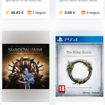
giocatori in un enorme
gioco tanto atteso della
mond...
legg...
68.83 €
1 negozi
0.00 €
0 negozi