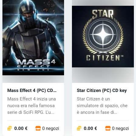
Mass Effect 4 (PC) CD
Star Citizen (PC) CD key
key
Mass Effect 4 inizia una
Star Citizen è un
nuova era nella famosa
simulatore di spazio, che
serie di SciFi RPG. L'u...
è ancora in fase di
sviluppo. S...
0.00 €
0 negozi
0.00 €
0 negozi