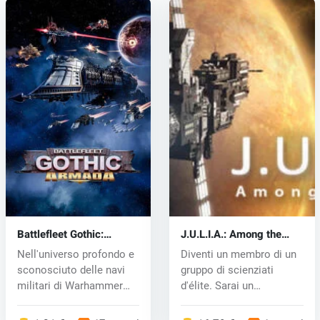
Battlefleet Gothic:
J.U.L.I.A.: Among the
Armada (PC) CD key
Stars (PC) CD key
Nell'universo profondo e
Diventi un membro di un
sconosciuto delle navi
gruppo di scienziati
militari di Warhammer
d'élite. Sarai un
c...
astrobio...