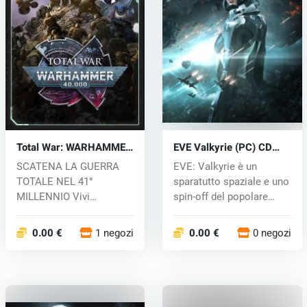
Total War: WARHAMMER
EVE Valkyrie (PC) CD
40,000 (PC) key
key
SCATENA LA GUERRA
EVE: Valkyrie è un
TOTALE NEL 41°
sparatutto spaziale e uno
MILLENNIO Vivi
spin-off del popolare
l'esperienza
MMORPG E...
pluripremiata...
0.00 €
1 negozi
0.00 €
0 negozi