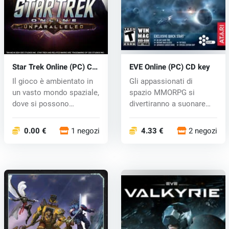
Star Trek Online (PC) CD
EVE Online (PC) CD key
key
Il gioco è ambientato in
Gli appassionati di
un vasto mondo spaziale,
spazio MMORPG si
dove si possono
divertiranno a suonare
speriment...
questo eccellen...
0.00 €
1 negozi
4.33 €
2 negozi