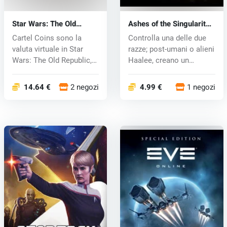
Star Wars: The Old
Ashes of the Singularity
Republic Cartel Coins
(PC) CD key
Cartel Coins sono la
Controlla una delle due
(PC) CD key
valuta virtuale in Star
razze; post-umani o alieni
Wars: The Old Republic,
Haalee, creano un
che pu...
eserci...
14.64 €
2 negozi
4.99 €
1 negozi