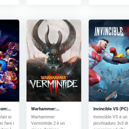
com:
Warhammer:
Invincible VS (PC)
 key
Vermintide 2 (PC) CD
ari si
Warhammer:
Invincible VS è un
key
r fare i
Vermintide 2 è un
picchiaduro 3v3 di