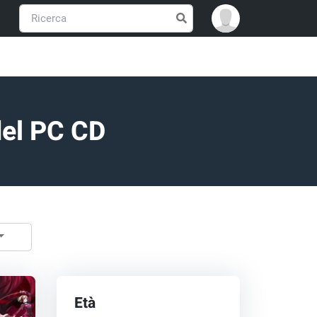
del PC CD
Età