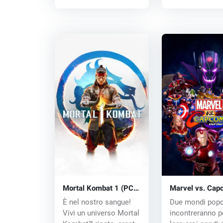
Mortal Kombat 1 (PC)
Marvel vs. Cap
key
Infinite (PC) CD
È nel nostro sangue!
Due mondi popol
Vivi un universo Mortal
incontreranno pe