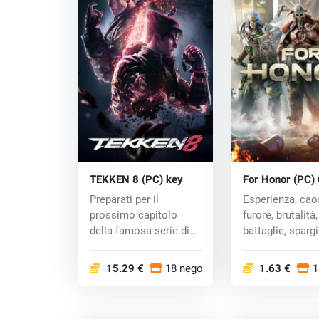
TEKKEN 8 (PC) key
For Honor (PC)
Preparati per il
Esperienza, cao
prossimo capitolo
furore, brutalità,
della famosa serie di
battaglie, sparg
giochi di combatti...
di sangue, tutt...
15.29 €
18 negozi
1.63 €
1