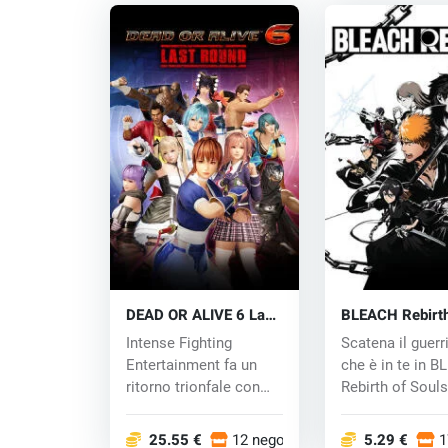
DEAD OR ALIVE 6 Last
BLEACH Rebirth
Round (PC) key
Souls (PC) key
Intense Fighting
Scatena il guerr
Entertainment fa un
che è in te in 
ritorno trionfale con
Rebirth of Souls
l'amatissimo pic...
cambia il tuo...
25.55 €
12 negozi
5.29 €
1