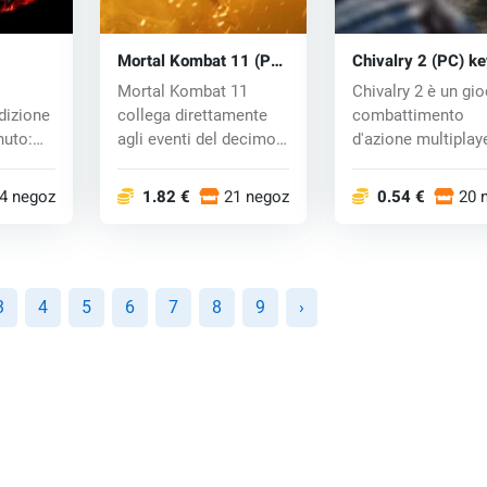
Mortal Kombat 11 (PC)
Chivalry 2 (PC) ke
PC) key
CD key
Mortal Kombat 11
Chivalry 2 è un gio
dizione
collega direttamente
combattimento
nuto:
agli eventi del decimo.
d'azione multiplaye
us
Shinnok fu sc...
prima person...
4 negozi
1.82 €
21 negozi
0.54 €
20 
3
4
5
6
7
8
9
›