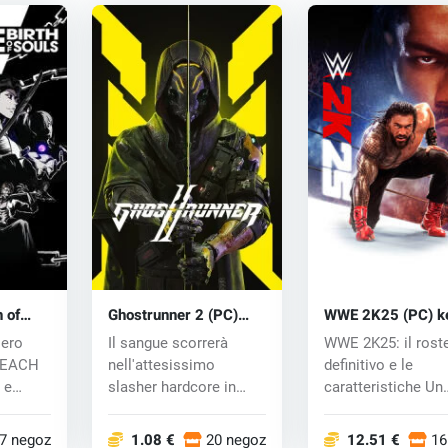
 of
Ghostrunner 2 (PC)
WWE 2K25 (PC) k
key
iero
Il sangue scorrerà
WWE 2K25: il rost
BLEACH
nell'attesissimo
definitivo e le
 e
slasher hardcore in
caratteristiche Un
prima persona un an...
roster senza tempo
7 negozi
1.08 €
20 negozi
12.51 €
16