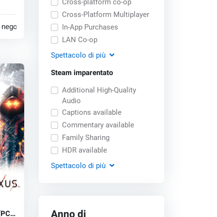
Cross-platform co-op
...
Cross-Platform Multiplayer
 negozi
In-App Purchases
LAN Co-op
Spettacolo
di più
Steam imparentato
Additional High-Quality
Audio
Captions available
Commentary available
Family Sharing
HDR available
Spettacolo
di più
Anno di
(PC)