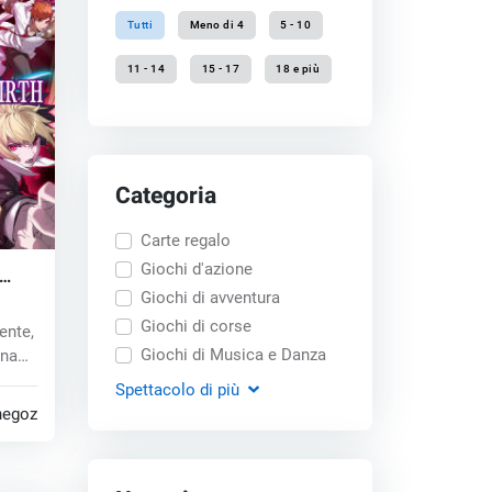
Tutti
Meno di 4
5 - 10
11 - 14
15 - 17
18 e più
Categoria
Carte regalo
Giochi d'azione
s
Giochi di avventura
Giochi di corse
ente,
Giochi di Musica e Danza
ina
Spettacolo
di più
negozi