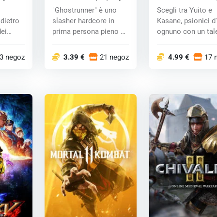
key
"Ghostrunner" è uno
Scegli tra Yuito e
dietro
slasher hardcore in
Kasane, psionici d'
dei
prima persona pieno di
ognuno con un tal
...
az...
per la p...
3 negozi
3.39 €
21 negozi
4.99 €
17 