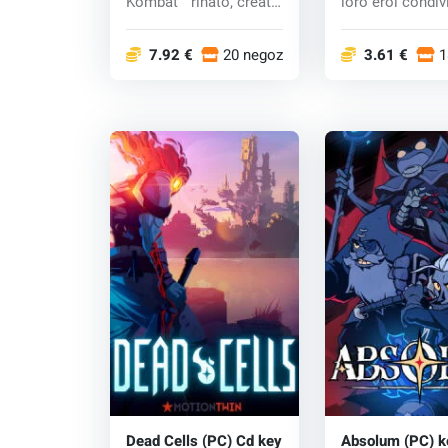
Kombat™ rinato, creato
loro eroi condiv
dal Dio...
gra...
7.92 €
20 negozi
3.61 €
1
Dead Cells (PC) Cd key
Absolum (PC) k