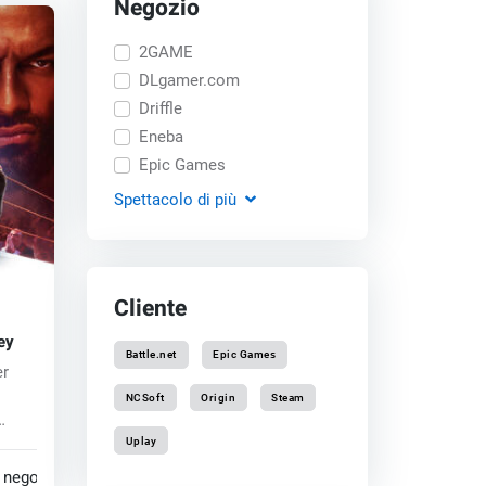
Negozio
2GAME
DLgamer.com
Driffle
Eneba
Epic Games
Spettacolo
di più
Cliente
ey
Battle.net
Epic Games
er
NCSoft
Origin
Steam
:...
Uplay
 negozi