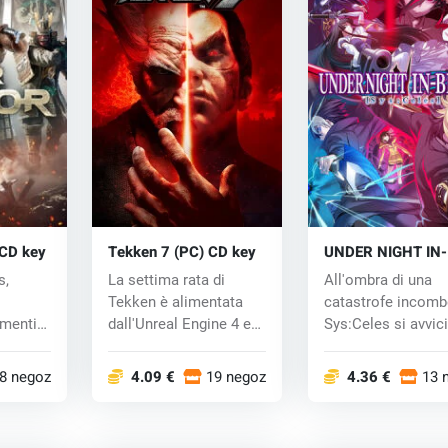
 CD key
Tekken 7 (PC) CD key
UNDER NIGHT IN-
BIRTH II Sys:Cele
s,
La settima rata di
All'ombra di una
(PC) key
Tekken è alimentata
catastrofe incomb
imenti
dall'Unreal Engine 4 e
Sys:Celes si avvic
si presen...
alla rovina,...
8 negozi
4.09 €
19 negozi
4.36 €
13 