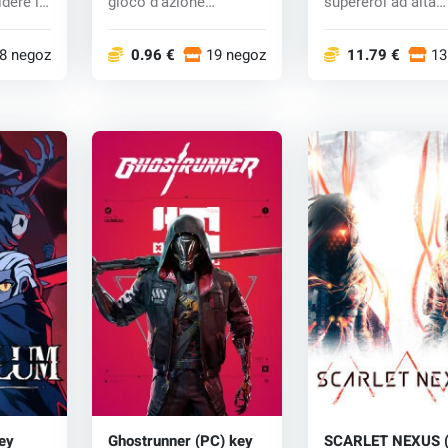
idere le
gioco d'azione
supereroi ad alta
cooperativo in prima
intensità, ambienta
persona co...
8 negozi
0.96 €
19 negozi
11.79 €
13
ey
Ghostrunner (PC) key
SCARLET NEXUS 