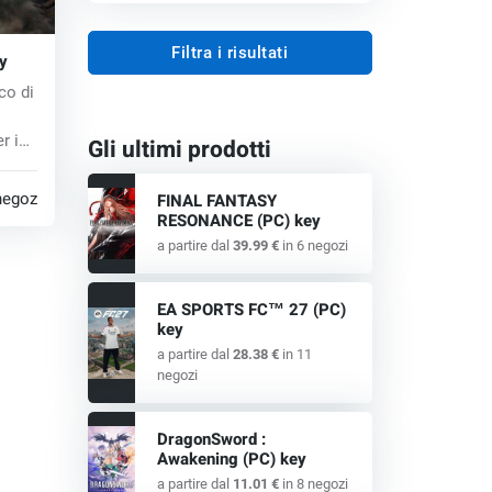
Filtra i risultati
y
co di
r in
Gli ultimi prodotti
negozi
FINAL FANTASY
RESONANCE (PC) key
a partire dal
39.99 €
in 6 negozi
EA SPORTS FC™ 27 (PC)
key
a partire dal
28.38 €
in 11
negozi
DragonSword :
Awakening (PC) key
a partire dal
11.01 €
in 8 negozi