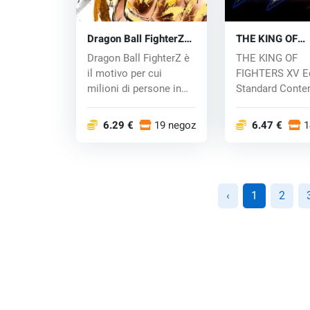
Dragon Ball FighterZ
THE KING OF
(PC) CD key
FIGHTERS XV (
Dragon Ball FighterZ è
THE KING OF
il motivo per cui
FIGHTERS XV E
milioni di persone in
Standard Conte
tutto il mon...
Gioco base Bon
spec...
6.29 €
19 negozi
6.47 €
1
‹
1
2