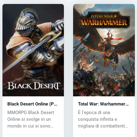
Black Desert Online (PC)
Total War: Warhammer
CD key
(PC) CD key
MMORPG Black Desert
È l'epoca di una
Online si svolge in un
conquista infinita e
mondo in cui si sono
migliaia di combattenti
scontrati c...
si incont...