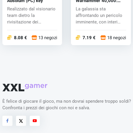
Absolum (PC) key
Warhammer 40,000:
Space Marine 2 (PC) key
Realizzato dal visionario
La galassia sta
team dietro la
affrontando un pericolo
rivisitazione dei
imminente, con interi
picchiaduro a sc...
mondi che soc...
8.08 €
13 negozi
7.19 €
18 negozi
È felice di giocare il gioco, ma non dovrai spendere troppo soldi?
Confronta i prezzi dei giochi con noi e salva.