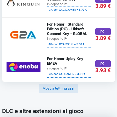
in deposito
🏴
3.89 €
-3% con XXL3GAMER =
3.77 €
For Honor | Standard
Edition (PC) - Ubisoft
Connect Key - GLOBAL
3.89 €
in deposito
🏴
-8% con G2A8XXLG =
3.58 €
For Honor Uplay Key
EMEA
in deposito
🏴
3.93 €
-3% con XXLGAMER =
3.81 €
Mostra tutti i prezzi
DLC e altre estensioni al gioco