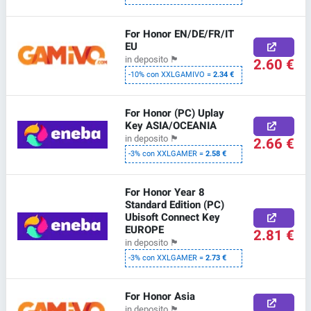
For Honor EN/DE/FR/IT
EU
in deposito
🏴
2.60 €
-10% con XXLGAMIVO =
2.34 €
For Honor (PC) Uplay
Key ASIA/OCEANIA
in deposito
🏴
2.66 €
-3% con XXLGAMER =
2.58 €
For Honor Year 8
Standard Edition (PC)
Ubisoft Connect Key
EUROPE
2.81 €
in deposito
🏴
-3% con XXLGAMER =
2.73 €
For Honor Asia
in deposito
🏴