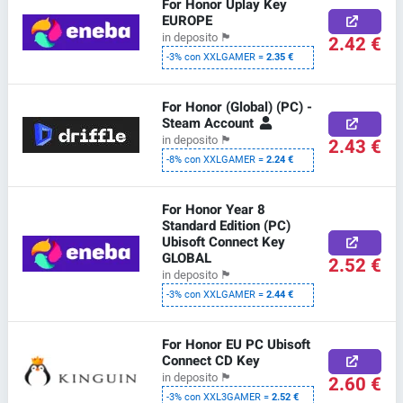
For Honor Uplay Key
EUROPE
in deposito
🏴
2.42 €
-3% con XXLGAMER =
2.35 €
For Honor (Global) (PC) -
Steam Account
in deposito
🏴
2.43 €
-8% con XXLGAMER =
2.24 €
For Honor Year 8
Standard Edition (PC)
Ubisoft Connect Key
GLOBAL
2.52 €
in deposito
🏴
-3% con XXLGAMER =
2.44 €
For Honor EU PC Ubisoft
Connect CD Key
in deposito
🏴
2.60 €
-3% con XXL3GAMER =
2.52 €