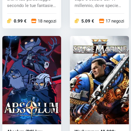
secondo le tue fantasie e
millennio, dove specie
po...
aliene...
0.99 €
18 negozi
5.09 €
17 negozi