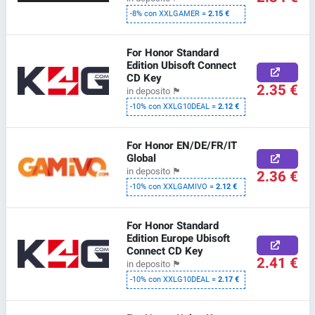
-8% con XXLGAMER =
2.15 €
For Honor Standard
Edition Ubisoft Connect
CD Key
2.35 €
in deposito
🏴
-10% con XXLG10DEAL =
2.12 €
For Honor EN/DE/FR/IT
Global
in deposito
🏴
2.36 €
-10% con XXLGAMIVO =
2.12 €
For Honor Standard
Edition Europe Ubisoft
Connect CD Key
2.41 €
in deposito
🏴
-10% con XXLG10DEAL =
2.17 €