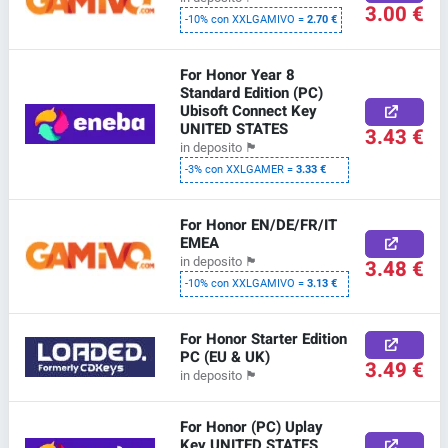
3.00 €
-10% con XXLGAMIVO =
2.70 €
For Honor Year 8
Standard Edition (PC)
Ubisoft Connect Key
UNITED STATES
3.43 €
in deposito
🏴
-3% con XXLGAMER =
3.33 €
For Honor EN/DE/FR/IT
EMEA
in deposito
🏴
3.48 €
-10% con XXLGAMIVO =
3.13 €
For Honor Starter Edition
PC (EU & UK)
3.49 €
in deposito
🏴
For Honor (PC) Uplay
Key UNITED STATES