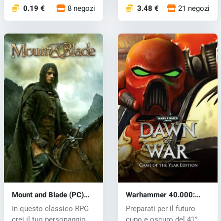
0.19 €
8 negozi
3.48 €
21 negozi
Mount and Blade (PC)
Warhammer 40.000:
CD key
Dawn of War (PC) CD
In questo classico RPG
Preparati per il futuro
key
crei il tuo personaggio
cupo e oscuro del 41°