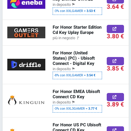
in deposito
🏴
3.64 €
-3% con XXLGAMER =
3.53 €
For Honor Starter Edition
Cd Key Uplay Europe
3.80 €
più in negozio
🚩
For Honor (United
States) (PC) - Ubisoft
Connect - Digital Key
3.85 €
in deposito
🏴
-8% con XXLGAMER =
3.54 €
For Honor EMEA Ubisoft
Connect CD Key
in deposito
🏴
3.89 €
-3% con XXL3GAMER =
3.77 €
For Honor US PC Ubisoft
Connect CD Key