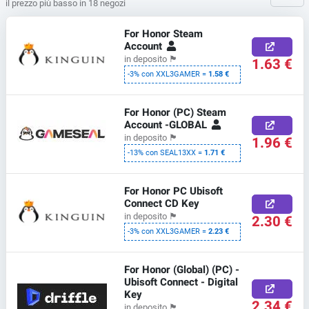
il prezzo più basso in 18 negozi
For Honor Steam
Account
in deposito
🏴
1.63 €
-3% con XXL3GAMER =
1.58 €
For Honor (PC) Steam
Account -GLOBAL
in deposito
🏴
1.96 €
-13% con SEAL13XX =
1.71 €
For Honor PC Ubisoft
Connect CD Key
in deposito
🏴
2.30 €
-3% con XXL3GAMER =
2.23 €
For Honor (Global) (PC) -
Ubisoft Connect - Digital
Key
2.34 €
in deposito
🏴