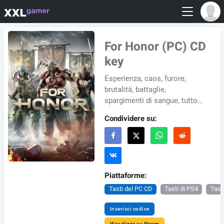
For Honor (PC) CD
key
Esperienza, caos, furore,
brutalità, battaglie,
spargimenti di sangue, tutto
questo si può trovare
Condividere su:
nell'ultimo titolo d'azione per
l'onore...
Piattaforme:
Tasti del PC CD
Tasti di PS4
Tast
Inserisci codice
Visualizza su Steam