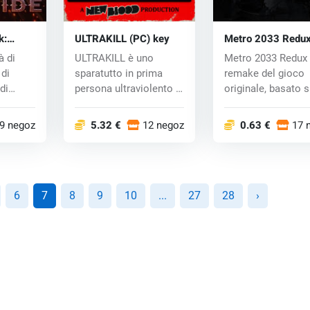
k:
ULTRAKILL (PC) key
Metro 2033 Redu
ey
(PC) CD key
à di
ULTRAKILL è uno
Metro 2033 Redux 
 di
sparatutto in prima
remake del gioco
di
persona ultraviolento e
originale, basato s
.
ad alta velocit...
versione più...
9 negozi
5.32 €
12 negozi
0.63 €
17 
6
7
8
9
10
...
27
28
›