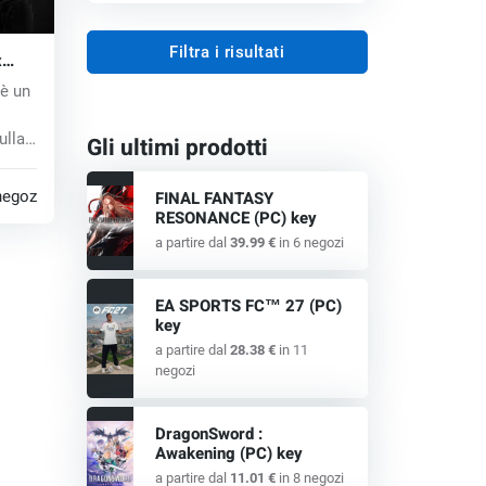
Filtra i risultati
x
è un
ulla
Gli ultimi prodotti
negozi
FINAL FANTASY
RESONANCE (PC) key
a partire dal
39.99 €
in 6 negozi
EA SPORTS FC™ 27 (PC)
key
a partire dal
28.38 €
in 11
negozi
DragonSword :
Awakening (PC) key
a partire dal
11.01 €
in 8 negozi