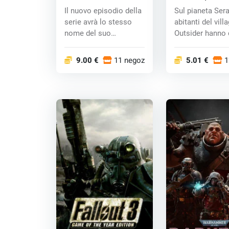
MODERN WARFARE
key
Il nuovo episodio della
Sul pianeta Sera,
(PC) CD key
serie avrà lo stesso
abitanti del vill
nome del suo
Outsider hanno
predecessore. In...
conne...
9.00 €
11 negozi
5.01 €
1