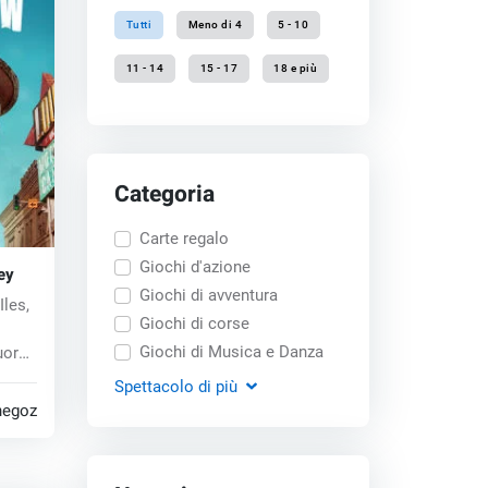
Tutti
Meno di 4
5 - 10
11 - 14
15 - 17
18 e più
Categoria
Carte regalo
Giochi d'azione
ey
Giochi di avventura
Iles,
Giochi di corse
Giochi di Musica e Danza
uore
Spettacolo
di più
negozi