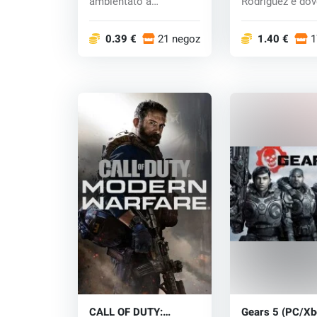
ambientato a
Rodriguez e dov
Washing...
trovare e uccider
0.39 €
21 negozi
1.40 €
1
CALL OF DUTY:
Gears 5 (PC/Xb