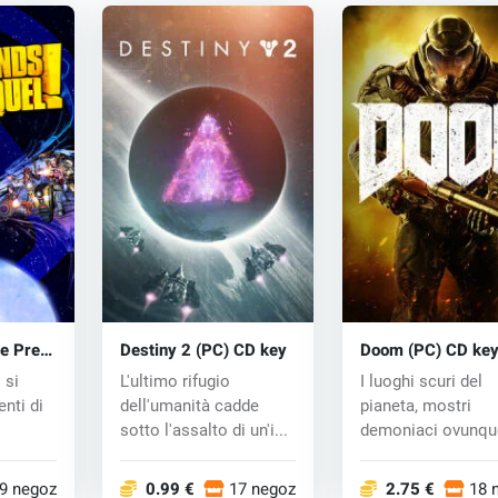
he Pre
Destiny 2 (PC) CD key
Doom (PC) CD ke
 key
 si
L'ultimo rifugio
I luoghi scuri del
enti di
dell'umanità cadde
pianeta, mostri
sotto l'assalto di un'i...
demoniaci ovunqu
s...
armi brutali e sang
9 negozi
0.99 €
17 negozi
2.75 €
18 