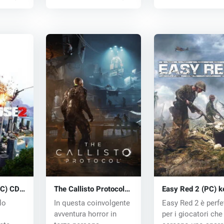
PC) CD
The Callisto Protocol
Easy Red 2 (PC) k
(PC) key
lo
In questa coinvolgente
Easy Red 2 è perfe
avventura horror in
per i giocatori che