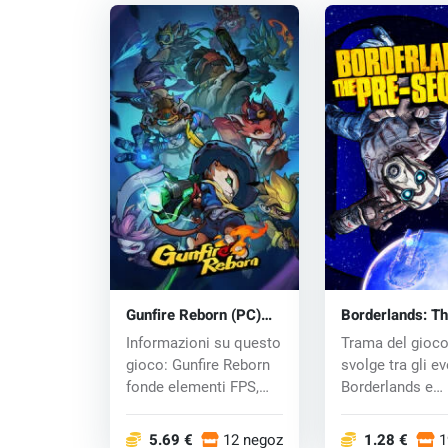
Gunfire Reborn (PC)
Borderlands: T
key
Sequel (PC) CD
Informazioni su questo
Trama del gioco
gioco: Gunfire Reborn
svolge tra gli ev
fonde elementi FPS,
Borderlands e
roguelite...
Borderlands 2. E
5.69 €
12 negozi
1.28 €
1