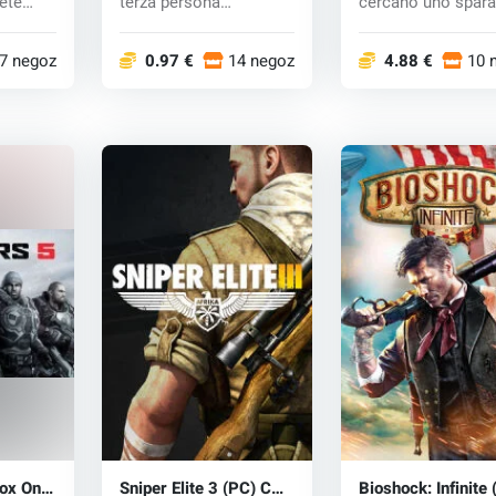
ete
terza persona
cercano uno spara
...
ambientata 300 ann...
della Seco...
7 negozi
0.97 €
14 negozi
4.88 €
10 
ox One)
Sniper Elite 3 (PC) CD
Bioshock: Infinite 