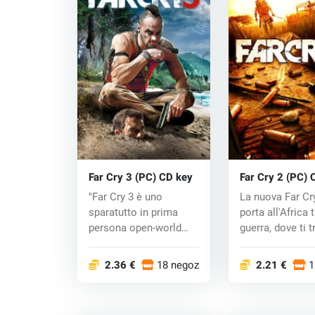
Far Cry 3 (PC) CD key
Far Cry 2 (PC) 
"Far Cry 3 è uno
La nuova Far Cry
sparatutto in prima
porta all'Africa 
persona open-world
guerra, dove ti tr
ambientato su...
2.36 €
18 negozi
2.21 €
1