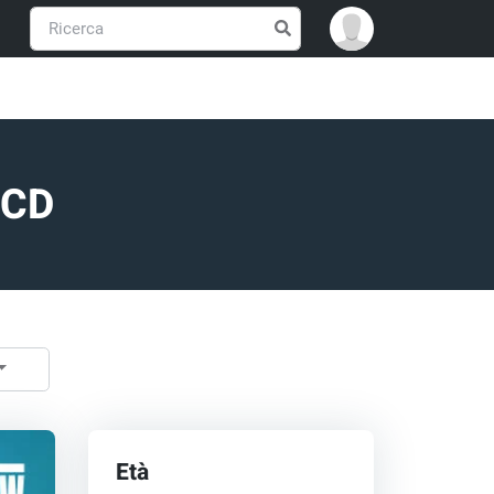
C CD
Età