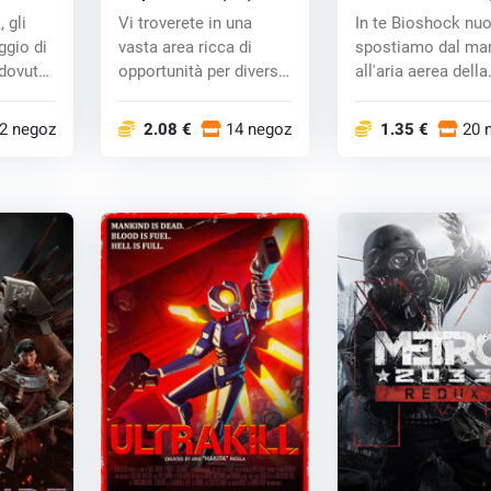
key
CD key
 gli
Vi troverete in una
In te Bioshock nuo
aggio di
vasta area ricca di
spostiamo dal ma
 dovuto
opportunità per diversi
all'aria aerea della
stili di gi...
Columbi...
2 negozi
2.08 €
14 negozi
1.35 €
20 