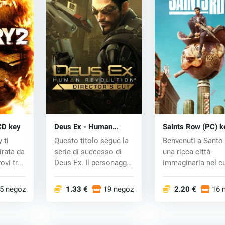
CD key
Deus Ex - Human
Saints Row (PC) k
Revolution (PC) CD key
 ti
Questo titolo segue la
Benvenuti a Santo 
tirata da
serie di successo di
una ricca città
ovi tr...
Deus Ex. Il personaggio
immaginaria nel c
princip...
del sud-ovest...
5 negozi
1.33 €
19 negozi
2.20 €
16 