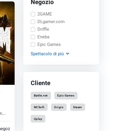
Negozio
2GAME
DLgamer.com
Driffle
Eneba
Epic Games
Spettacolo
di più
Cliente
y
Battle.net
Epic Games
NCSoft
Origin
Steam
e,
ue...
Uplay
negozi