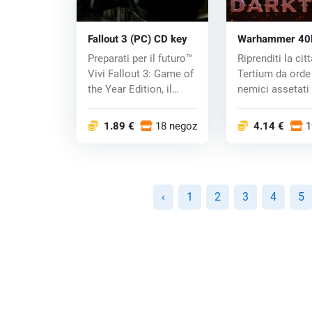
Fallout 3 (PC) CD key
Warhammer 40
Darktide (PC) k
Preparati per il futuro™
Riprenditi la citt
Vivi Fallout 3: Game of
Tertium da orde
the Year Edition, il
nemici assetati 
gioco...
sangue in ques..
1.89 €
18 negozi
4.14 €
1
‹
1
2
3
4
5