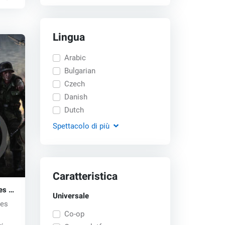
Lingua
Arabic
Bulgarian
Czech
Danish
Dutch
Spettacolo
di più
Caratteristica
es of
Universale
) key
tes
Co-op