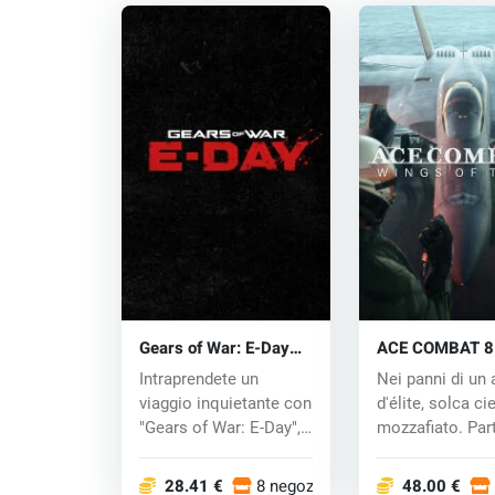
Gears of War: E-Day
ACE COMBAT 8
(PC) key
WINGS OF THEV
Intraprendete un
Nei panni di un 
key
viaggio inquietante con
d'élite, solca cie
"Gears of War: E-Day",
mozzafiato. Par
a...
inten...
28.41 €
8 negozi
48.00 €