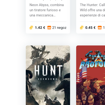
Wild (PC) CD k
Neon Abyss, combina
The Hunter: Call
un tiratore furioso e
Wild offre una d
una meccanica
esperienze di c
roguelica profonda....
più convi...
1.42 €
21 negozi
0.45 €
1