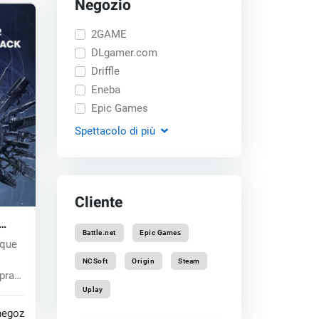
Negozio
2GAME
DLgamer.com
Driffle
Eneba
Epic Games
Spettacolo
di più
Cliente
Battle.net
Epic Games
cque
NCSoft
Origin
Steam
opra
Uplay
negozi