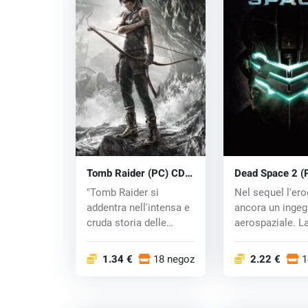
Tomb Raider (PC) CD
Dead Space 2 (
key
key
"Tomb Raider si
Nel sequel l'ero
addentra nell'intensa e
ancora un ingeg
cruda storia delle
aerospaziale. La
origini di...
si svol...
1.34 €
18 negozi
2.22 €
1