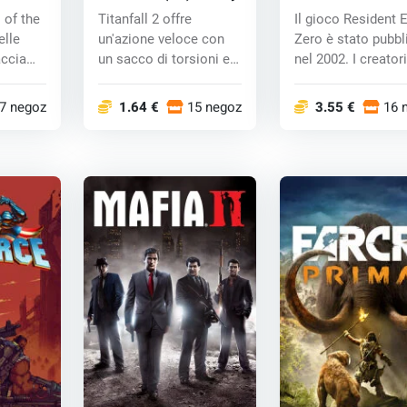
ey
Remaster (PC) CD
 of the
Titanfall 2 offre
Il gioco Resident E
elle
un'azione veloce con
Zero è stato pubbl
accia
un sacco di torsioni e
nel 2002. I creatori
svolte, u...
hanno d...
7 negozi
1.64 €
15 negozi
3.55 €
16 