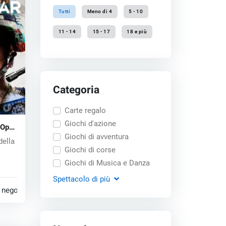
Tutti
Meno di 4
5 - 10
11 - 14
15 - 17
18 e più
Categoria
Carte regalo
Giochi d'azione
 Ops:
Giochi di avventura
della
Giochi di corse
Giochi di Musica e Danza
Spettacolo
di più
 negozi