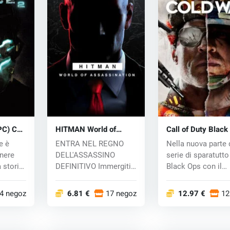
PC) CD
HITMAN World of
Call of Duty Black
Assassination (PC) key
Cold War (PC) key
e è
ENTRA NEL REGNO
Nella nuova parte 
nere
DELL'ASSASSINO
serie di sparatutto
 storia
DEFINITIVO Immergiti
Black Ops con il
nell'esperienza di
sottotitolo Co...
assa...
4 negozi
6.81 €
17 negozi
12.97 €
12