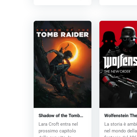
Shadow of the Tomb
Wolfenstein Th
Raider (PC) CD key
Order (PC) CD 
Lara Croft entra nel
La storia è amb
prossimo capitolo
nel mondo della