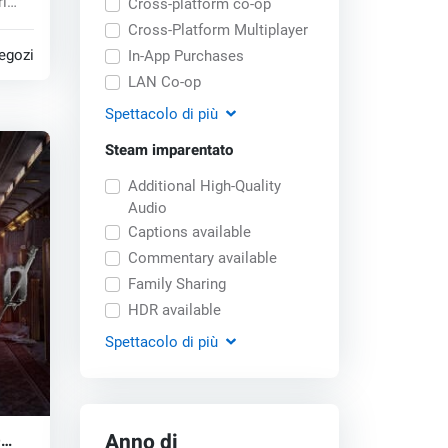
i
Cross-platform co-op
Cross-Platform Multiplayer
egozi
In-App Purchases
LAN Co-op
Spettacolo
di più
Steam imparentato
Additional High-Quality
Audio
Captions available
Commentary available
Family Sharing
HDR available
Spettacolo
di più
Anno di
D