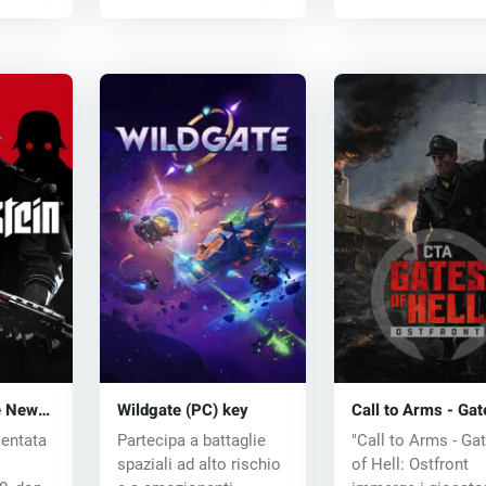
e New
Wildgate (PC) key
Call to Arms - Gat
key
Hell: Ostfront (PC
ientata
Partecipa a battaglie
"Call to Arms - Ga
spaziali ad alto rischio
of Hell: Ostfront