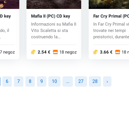
CD key
Mafia II (PC) CD key
Far Cry Primal (P
key
Informazioni su Mafia II
In Far Cry Primal v
o, il
Vito Scaletta si sta
trovate nei tempi
costruendo la
preistorici, durante
reputazione di...
glaci...
.
7 negozi
2.54 €
18 negozi
3.66 €
18 
6
7
8
9
10
...
27
28
›