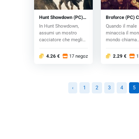
Hunt Showdown (PC)
Broforce (PC) 
CD key
In Hunt Showdown,
Quando il male
assumi un mostro
minaccia il mond
cacciatore che meglio
mondo chiama
si adatta alla tua...
Broforce,
organizzazione..
4.26 €
17 negozi
2.29 €
1
‹
1
2
3
4
5