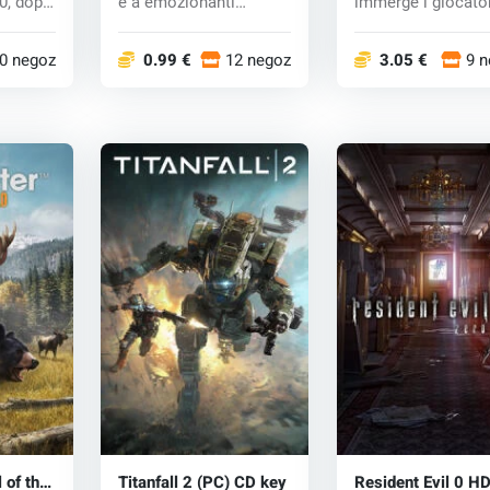
60, dopo
e a emozionanti
immerge i giocator
sparatorie i...
nella 'Gra...
0 negozi
0.99 €
12 negozi
3.05 €
9 n
 of the
Titanfall 2 (PC) CD key
Resident Evil 0 H