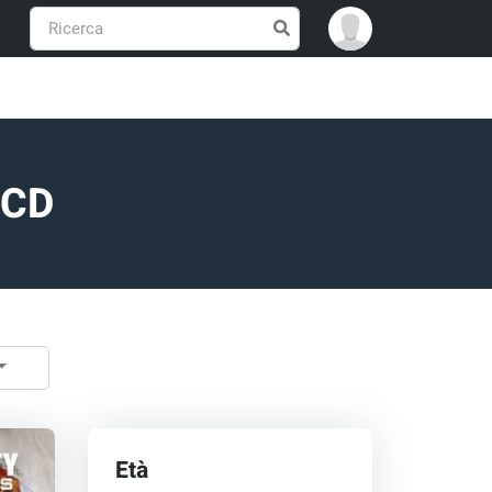
C CD
Età