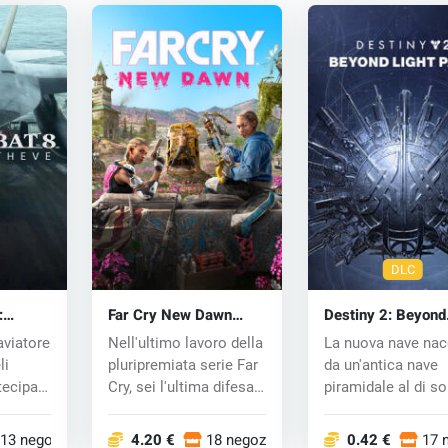
DLC
:
Far Cry New Dawn
Destiny 2: Beyond
E (PC)
(PC) CD key
Light (PC) key
aviatore
Nell'ultimo lavoro della
La nuova nave na
li
pluripremiata serie Far
da un'antica nave
tecipa a
Cry, sei l'ultima difesa
piramidale al di s
d...
del confine g...
13 negozi
4.20 €
18 negozi
0.42 €
17 