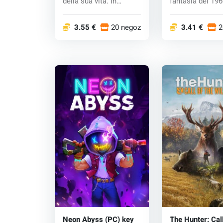
della sua vita. In
fantasia del 19
Shadow of the Tom...
che i nazist...
3.55 €
20 negozi
3.41 €
2
Neon Abyss (PC) key
The Hunter: Call