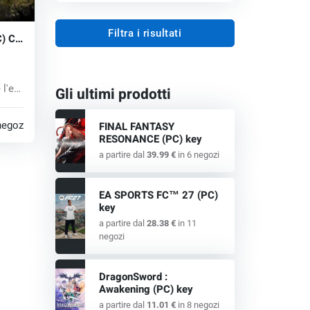
Filtra i risultati
C) CD
i
 l'era
Gli ultimi prodotti
negozi
FINAL FANTASY
RESONANCE (PC) key
a partire dal
39.99 €
in 6 negozi
EA SPORTS FC™ 27 (PC)
key
a partire dal
28.38 €
in 11
negozi
DragonSword :
Awakening (PC) key
a partire dal
11.01 €
in 8 negozi