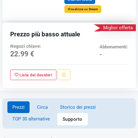
Visualizza su Steam
Miglior offerta
Prezzo più basso attuale
Negozi chiave:
Abbonamenti:
22.99 €
-
Lista dei desideri
Prezzi
Circa
Storico dei prezzi
TOP 30 alternative
Supporto