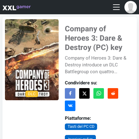
Company of
Heroes 3: Dare &
Destroy (PC) key
Company of Heroes 3: Dare &
Destroy introduce un DLC
Battlegroup con quattro
Battlegroup unici per le
Condividere su:
modalità multigiocatore e
cooperativa/scherm...
DLC
Piattaforme:
Tasti del PC CD
Inserisci codice