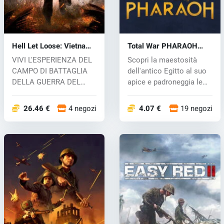
Hell Let Loose: Vietnam
Total War PHARAOH
(PC) key
(PC) key
VIVI L'ESPERIENZA DEL
Scopri la maestosità
CAMPO DI BATTAGLIA
dell'antico Egitto al suo
DELLA GUERRA DEL
apice e padroneggia le
VIETNAM Immergiti...
peric...
26.46 €
4 negozi
4.07 €
19 negozi