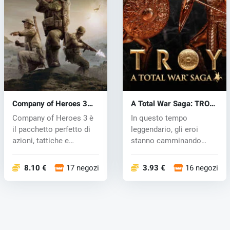
Company of Heroes 3
A Total War Saga: TROY
(PC) key
(PC) key
Company of Heroes 3 è
In questo tempo
il pacchetto perfetto di
leggendario, gli eroi
azioni, tattiche e
stanno camminando
strategie...
sulla terra. In un...
8.10 €
17 negozi
3.93 €
16 negozi