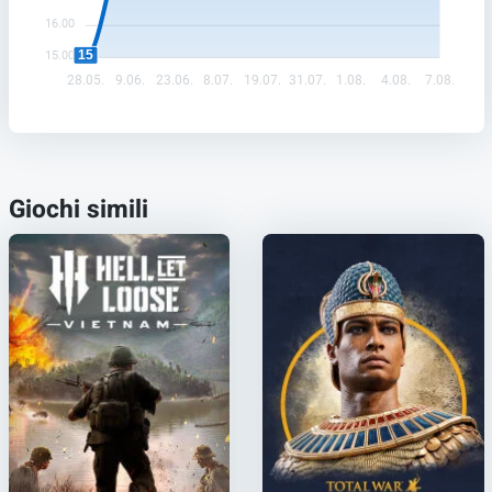
16.00
15
15.00
28.05.
9.06.
23.06.
8.07.
19.07.
31.07.
1.08.
4.08.
7.08.
Giochi simili