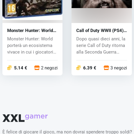
Monster Hunter: World
Call of Duty WWII (PS4)
(PS4) key
key
Monster Hunter: World
Dopo quasi dieci anni, la
porterà un ecosistema
serie Call of Duty ritorna
vivace in cui i giocatori
alla Seconda Guerra
saran...
Mo...
5.14 €
2 negozi
6.39 €
3 negozi
È felice di giocare il gioco, ma non dovrai spendere troppo soldi?