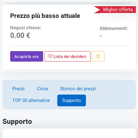
Miglior offerta
Prezzo più basso attuale
Negozi chiave:
Abbonamenti:
0.00 €
-
Acquista ora
Lista dei desideri
Prezzi
Circa
Storico dei prezzi
TOP 30 alternative
Supporto
Supporto