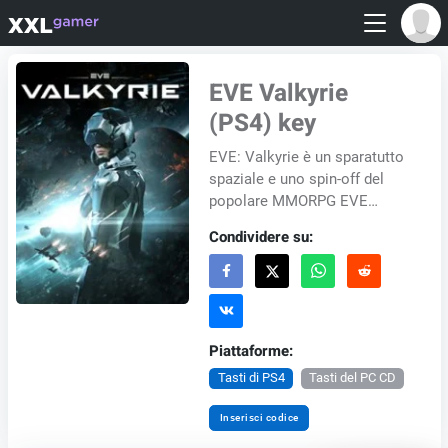
EVE Valkyrie
(PS4) key
EVE: Valkyrie è un sparatutto
spaziale e uno spin-off del
popolare MMORPG EVE
Online. Diventa un pilota di
Condividere su:
combattimento elitario e
immergiti nelle ba...
Piattaforme:
Tasti di PS4
Tasti del PC CD
Inserisci codice