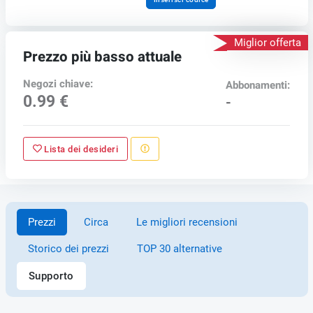
Miglior offerta
Prezzo più basso attuale
Negozi chiave:
Abbonamenti:
0.99 €
-
Lista dei desideri
Prezzi
Circa
Le migliori recensioni
Storico dei prezzi
TOP 30 alternative
Supporto