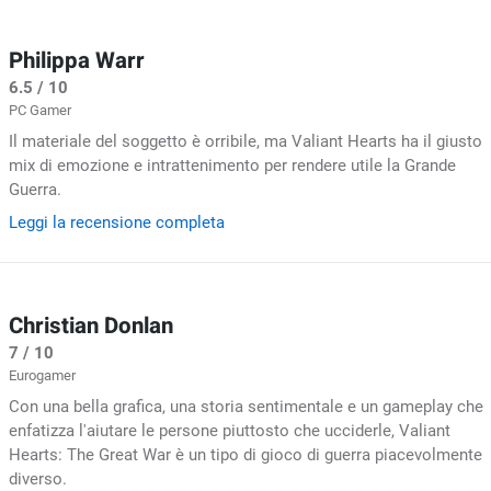
Philippa Warr
6.5 / 10
PC Gamer
Il materiale del soggetto è orribile, ma Valiant Hearts ha il giusto
mix di emozione e intrattenimento per rendere utile la Grande
Guerra.
Leggi la recensione completa
Christian Donlan
7 / 10
Eurogamer
Con una bella grafica, una storia sentimentale e un gameplay che
enfatizza l'aiutare le persone piuttosto che ucciderle, Valiant
Hearts: The Great War è un tipo di gioco di guerra piacevolmente
diverso.