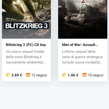
Blitzkrieg 3 (PC) CD key
Men of War: Assault
Squad 2 (PC) CD key
Un nuovo sequel freddo
L'ultimo sequel della
della serie Blitzkrieg è
serie di guerra strategica
nuovamente ambientato
include nuove modalità...
nella...
2.89 €
12 negozi
1.46 €
15 negozi