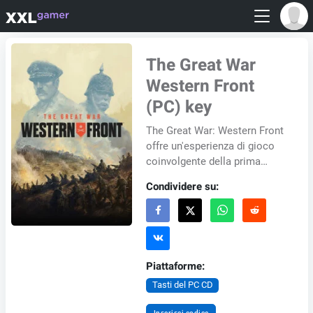
The Great War
Western Front
(PC) key
The Great War: Western Front
offre un'esperienza di gioco
coinvolgente della prima
guerra mondiale. Come
Condividere su:
giocatore, avrai l'opportunità
di svolgere un...
Piattaforme:
Tasti del PC CD
Inserisci codice