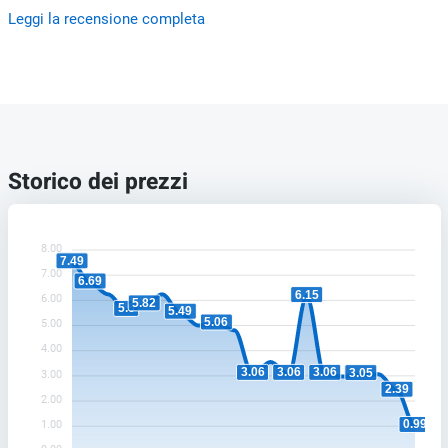
Leggi la recensione completa
Storico dei prezzi
8.00
7.49
7.00
6.69
6.15
6.00
5.82
5.6
5.49
5.06
5.00
4.00
3.06
3.06
3.06
3.05
3.00
2.39
2.00
0.99
1.00