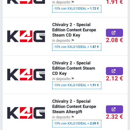
1.91 €
in deposito
🏴
-10% con XXLG10DEAL =
1.72 €
Chivalry 2 - Special
Edition Content Europe
Steam CD Key
2.08 €
in deposito
🏴
-10% con XXLG10DEAL =
1.87 €
Chivalry 2 - Special
Edition Content Steam
CD Key
2.12 €
in deposito
🏴
-10% con XXLG10DEAL =
1.91 €
Chivalry 2 - Special
Edition Content Europe
Steam Altergift
2.32 €
in deposito
🏴
-10% con XXLG10DEAL =
2.09 €