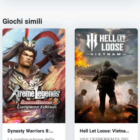
Giochi simili
Dynasty Warriors 8:
Hell Let Loose: Vietnam
Xtreme Legends (PC) CD
(PC) key
La continuazione della
VIVI L'ESPERIENZA DEL