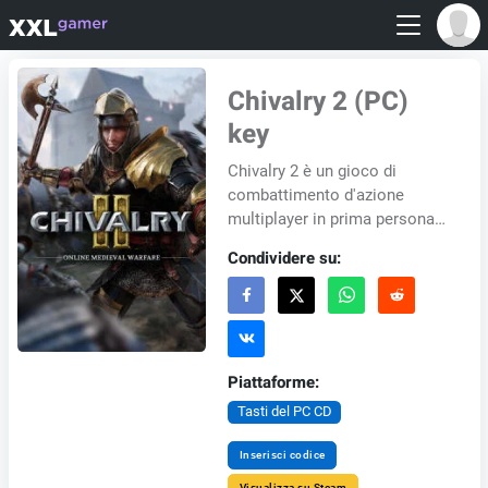
Chivalry 2 (PC)
key
Chivalry 2 è un gioco di
combattimento d'azione
multiplayer in prima persona
ispirato a epiche battaglie
Condividere su:
cinematografiche medievali. I
giocatori entra...
Piattaforme:
Tasti del PC CD
Inserisci codice
Visualizza su Steam