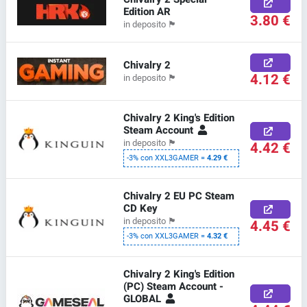
Edition AR
3.80 €
in deposito
🏴
Chivalry 2
4.12 €
in deposito
🏴
Chivalry 2 King's Edition
Steam Account
in deposito
🏴
4.42 €
-3% con XXL3GAMER =
4.29 €
Chivalry 2 EU PC Steam
CD Key
in deposito
🏴
4.45 €
-3% con XXL3GAMER =
4.32 €
Chivalry 2 King's Edition
(PC) Steam Account -
GLOBAL