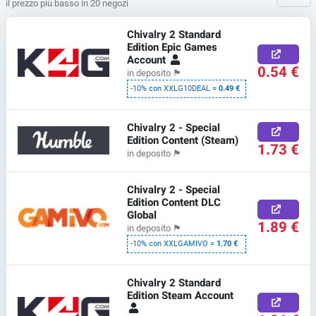
il prezzo più basso in 20 negozi
Chivalry 2 Standard
Edition Epic Games
Account
0.54 €
in deposito
🏴
-10% con XXLG10DEAL =
0.49 €
Chivalry 2 - Special
Edition Content (Steam)
1.73 €
in deposito
🏴
Chivalry 2 - Special
Edition Content DLC
Global
1.89 €
in deposito
🏴
-10% con XXLGAMIVO =
1.70 €
Chivalry 2 Standard
Edition Steam Account