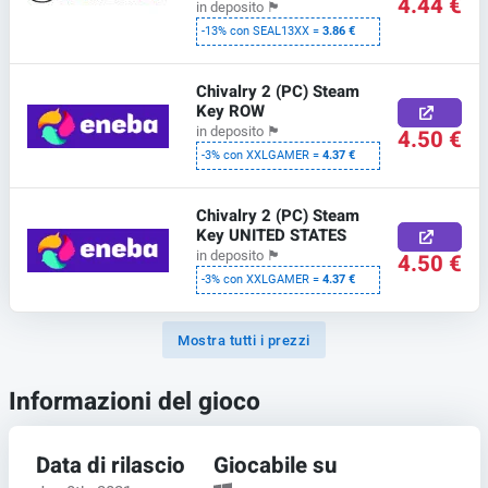
4.44 €
in deposito
🏴
-13% con SEAL13XX =
3.86 €
Chivalry 2 (PC) Steam
Key ROW
in deposito
🏴
4.50 €
-3% con XXLGAMER =
4.37 €
Chivalry 2 (PC) Steam
Key UNITED STATES
in deposito
🏴
4.50 €
-3% con XXLGAMER =
4.37 €
Mostra tutti i prezzi
Informazioni del gioco
Data di rilascio
Giocabile su