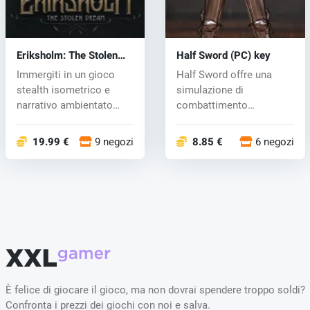
Eriksholm: The Stolen
Half Sword (PC) key
Dream (PC) key
Immergiti in un gioco
Half Sword offre una
stealth isometrico e
simulazione di
narrativo ambientato
combattimento
nella splen...
medievale immersiva e
bas...
19.99 €
9 negozi
8.85 €
6 negozi
È felice di giocare il gioco, ma non dovrai spendere troppo soldi?
Confronta i prezzi dei giochi con noi e salva.