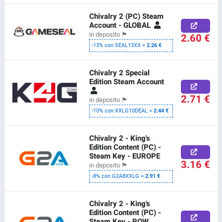
Chivalry 2 (PC) Steam
Account - GLOBAL
in deposito
🏴
2.60 €
-13% con SEAL13XX =
2.26 €
Chivalry 2 Special
Edition Steam Account
2.71 €
in deposito
🏴
-10% con XXLG10DEAL =
2.44 €
Chivalry 2 - King's
Edition Content (PC) -
Steam Key - EUROPE
3.16 €
in deposito
🏴
-8% con G2A8XXLG =
2.91 €
Chivalry 2 - King's
Edition Content (PC) -
Steam Key - ROW