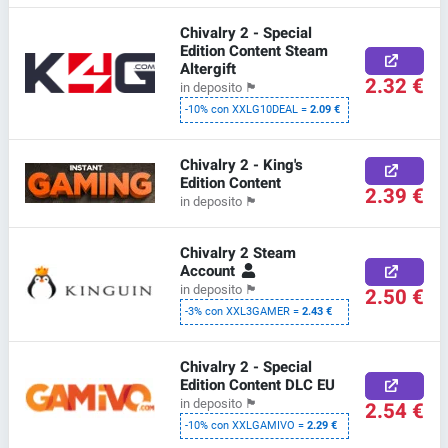
Chivalry 2 - Special
Edition Content Steam
Altergift
2.32 €
in deposito
🏴
-10% con XXLG10DEAL =
2.09 €
Chivalry 2 - King's
Edition Content
2.39 €
in deposito
🏴
Chivalry 2 Steam
Account
in deposito
🏴
2.50 €
-3% con XXL3GAMER =
2.43 €
Chivalry 2 - Special
Edition Content DLC EU
in deposito
🏴
2.54 €
-10% con XXLGAMIVO =
2.29 €