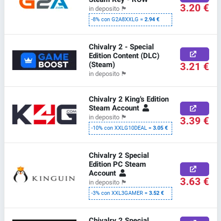
3.20 €
in deposito
🏴
-8% con G2A8XXLG =
2.94 €
Chivalry 2 - Special
Edition Content (DLC)
(Steam)
3.21 €
in deposito
🏴
Chivalry 2 King's Edition
Steam Account
in deposito
🏴
3.39 €
-10% con XXLG10DEAL =
3.05 €
Chivalry 2 Special
Edition PC Steam
Account
3.63 €
in deposito
🏴
-3% con XXL3GAMER =
3.52 €
Chivalry 2 Special